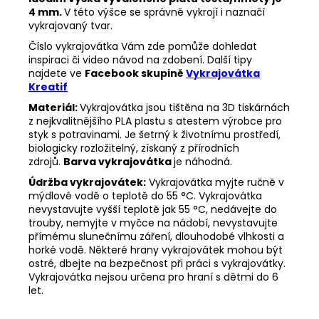
4 mm.
V této výšce se správně vykrojí i naznačí
vykrajovaný tvar.
Číslo vykrajovátka Vám zde pomůže dohledat
inspiraci či video návod na zdobení. Další tipy
najdete ve
Facebook skupině
Vykrajovátka
Kreatif
Materiál:
Vykrajovátka jsou tištěna na 3D tiskárnách
z nejkvalitnějšího PLA plastu s atestem výrobce pro
styk s potravinami. Je šetrný k životnímu prostředí,
biologicky rozložitelný, získaný z přírodních
zdrojů.
Barva vykrajovátka
je náhodná.
Údržba vykrajovátek:
Vykrajovátka myjte ručně v
mýdlové vodě o teplotě do 55
°C. Vykrajovátka
nevystavujte vyšší teplotě jak 55
°C, nedávejte do
trouby, nemyjte v myčce na nádobí, nevystavujte
přímému slunečnímu záření, dlouhodobé vlhkosti a
horké vodě. Některé hrany vykrajovátek mohou být
ostré, dbejte na bezpečnost při práci s vykrajovátky.
Vykrajovátka nejsou určena pro hraní s dětmi do 6
let.