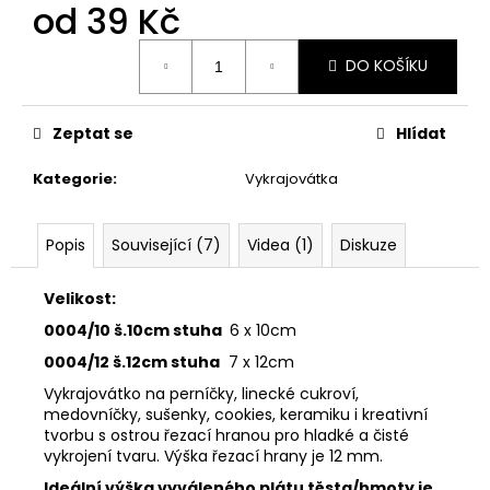
č
od
39 Kč
u
j
Měrná
DO KOŠÍKU
cena:
e
m
e
Zeptat se
Hlídat
Kategorie
:
Vykrajovátka
VYKRAJOVÁTKA
ZAJÍČCI
#1515
Popis
Související (7)
Videa (1)
Diskuze
49
Kč
Velikost:
0004/10 š.10cm stuha
6 x 10cm
0004/12 š.12cm stuha
7 x 12cm
Vykrajovátko na perníčky, linecké cukroví,
medovníčky, sušenky, cookies, keramiku i kreativní
tvorbu s ostrou řezací hranou pro hladké a čisté
vykrojení tvaru. Výška řezací hrany je 12 mm.
Ideální výška vyváleného plátu těsta/hmoty je