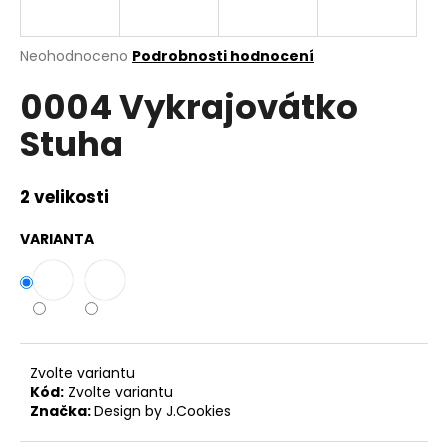
a
j
Průměrné
Neohodnoceno
Podrobnosti hodnocení
í
hodnocení
0004 Vykrajovátko
produktu
t
je
?
Stuha
0,0
z
5
hvězdiček.
2 velikosti
HLEDAT
VARIANTA
D
o
p
Zvolte variantu
o
Kód:
Zvolte variantu
r
Značka:
Design by J.Cookies
u