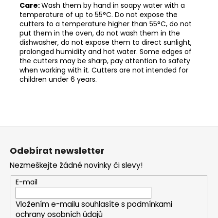
Care:
Wash them by hand in soapy water with a
temperature of up to 55°C. Do not expose the
cutters to a temperature higher than 55°C, do not
put them in the oven, do not wash them in the
dishwasher, do not expose them to direct sunlight,
prolonged humidity and hot water. Some edges of
the cutters may be sharp, pay attention to safety
when working with it. Cutters are not intended for
children under 6 years.
Z
á
Odebírat newsletter
p
Nezmeškejte žádné novinky či slevy!
a
t
E-mail
í
Vložením e-mailu souhlasíte s
podmínkami
ochrany osobních údajů