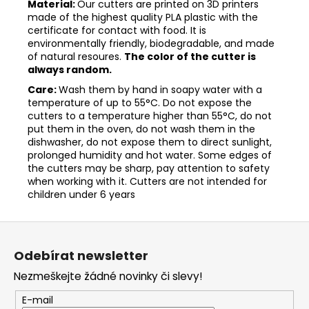
Material:
Our cutters are printed on 3D printers
made of the highest quality PLA plastic with the
certificate for contact with food. It is
environmentally friendly, biodegradable, and made
of natural resoures.
The color of the cutter is
always random.
Care:
Wash them by hand in soapy water with a
temperature of up to 55°C. Do not expose the
cutters to a temperature higher than 55°C, do not
put them in the oven, do not wash them in the
dishwasher, do not expose them to direct sunlight,
prolonged humidity and hot water. Some edges of
the cutters may be sharp, pay attention to safety
when working with it. Cutters are not intended for
children under 6 years
Z
á
Odebírat newsletter
p
Nezmeškejte žádné novinky či slevy!
a
t
E-mail