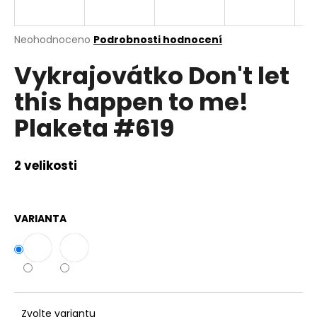
a
j
Průměrné
Neohodnoceno
Podrobnosti hodnocení
í
hodnocení
Vykrajovátko Don't let
produktu
t
je
?
this happen to me!
0,0
z
Plaketa #619
5
hvězdiček.
2 velikosti
HLEDAT
VARIANTA
D
o
p
o
r
u
Zvolte variantu