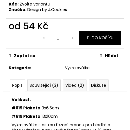
č
Kód:
Zvolte variantu
u
Značka:
Design by J.Cookies
j
e
od
54 Kč
m
e
Měrná
DO KOŠÍKU
cena:
33001
ZDOBÍCÍ
Zeptat se
Hlídat
SÁČEK
5
Kategorie
:
Vykrajovátka
Kč
Popis
Související (3)
Videa (2)
Diskuze
Velikost:
#619 Plaketa
9x6,5cm
#619 Plaketa
13x10cm
Vykrajovátko s ostrou řezací hranou pro hladké a