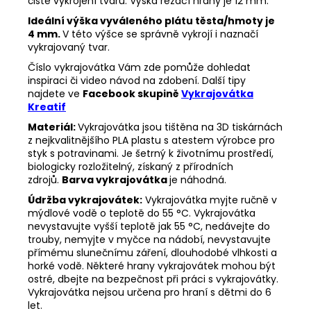
čisté vykrojení tvaru. Výška řezací hrany je 12 mm.
Ideální výška vyváleného plátu těsta/hmoty je
4 mm.
V této výšce se správně vykrojí i naznačí
vykrajovaný tvar.
Číslo vykrajovátka Vám zde pomůže dohledat
inspiraci či video návod na zdobení. Další tipy
najdete ve
Facebook skupině
Vykrajovátka
Kreatif
Materiál:
Vykrajovátka jsou tištěna na 3D tiskárnách
z nejkvalitnějšího PLA plastu s atestem výrobce pro
styk s potravinami. Je šetrný k životnímu prostředí,
biologicky rozložitelný, získaný z přírodních
zdrojů.
Barva vykrajovátka
je náhodná.
Údržba vykrajovátek:
Vykrajovátka myjte ručně v
mýdlové vodě o teplotě do 55
°C. Vykrajovátka
nevystavujte vyšší teplotě jak 55
°C, nedávejte do
trouby, nemyjte v myčce na nádobí, nevystavujte
přímému slunečnímu záření, dlouhodobé vlhkosti a
horké vodě. Některé hrany vykrajovátek mohou být
ostré, dbejte na bezpečnost při práci s vykrajovátky.
Vykrajovátka nejsou určena pro hraní s dětmi do 6
let.