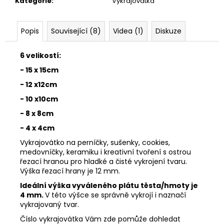
č
Kategorie
:
Vykrajovátka
u
j
Popis
Související (8)
Videa (1)
Diskuze
e
m
e
6 velikostí:
- 15 x 15cm
- 12 x12cm
VYKRAJOVÁTKO
MIKULÁŠ
- 10 x10cm
SET
#347
- 8 x 8cm
74
- 4 x 4cm
Kč
Vykrajovátko na perníčky, sušenky, cookies,
medovníčky, keramiku i kreativní tvoření s ostrou
řezací hranou pro hladké a čisté vykrojení tvaru.
Výška řezací hrany je 12 mm.
Ideální výška vyváleného plátu těsta/hmoty je
4 mm.
V této výšce se správně vykrojí i naznačí
vykrajovaný tvar.
Číslo vykrajovátka Vám zde pomůže dohledat