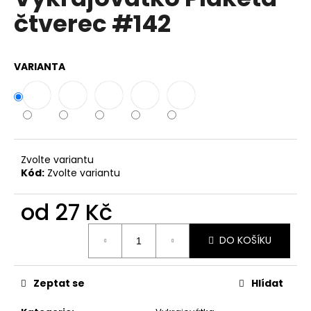
je
a
čtverec #142
0,0
z
j
5
í
hvězdiček.
VARIANTA
t
?
Zvolte variantu
HLEDAT
Kód:
Zvolte variantu
od
27 Kč
D
Měrná
o
DO KOŠÍKU
cena:
p
o
r
Zeptat se
Hlídat
u