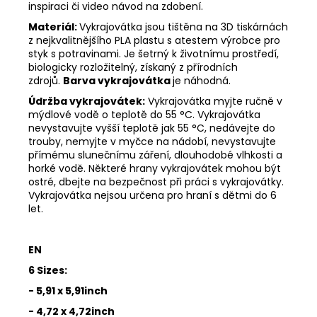
inspiraci či video návod na zdobení.
Materiál:
Vykrajovátka jsou tištěna na 3D tiskárnách
z nejkvalitnějšího PLA plastu s atestem výrobce pro
styk s potravinami. Je šetrný k životnímu prostředí,
biologicky rozložitelný, získaný z přírodních
zdrojů.
Barva vykrajovátka
je náhodná.
Údržba vykrajovátek:
Vykrajovátka myjte ručně v
mýdlové vodě o teplotě do 55
°C. Vykrajovátka
nevystavujte vyšší teplotě jak 55
°C, nedávejte do
trouby, nemyjte v myčce na nádobí, nevystavujte
přímému slunečnímu záření, dlouhodobé vlhkosti a
horké vodě. Některé hrany vykrajovátek mohou být
ostré, dbejte na bezpečnost při práci s vykrajovátky.
Vykrajovátka nejsou určena pro hraní s dětmi do 6
let.
EN
6 Sizes:
- 5,91 x 5,91inch
- 4,72 x 4,72inch