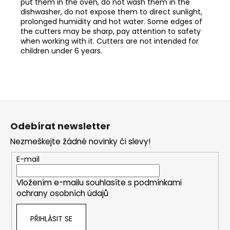
put them in the oven, do not wash them in the
dishwasher, do not expose them to direct sunlight,
prolonged humidity and hot water. Some edges of
the cutters may be sharp, pay attention to safety
when working with it. Cutters are not intended for
children under 6 years.
Z
á
Odebírat newsletter
p
Nezmeškejte žádné novinky či slevy!
a
t
E-mail
í
Vložením e-mailu souhlasíte s
podmínkami
ochrany osobních údajů
PŘIHLÁSIT SE