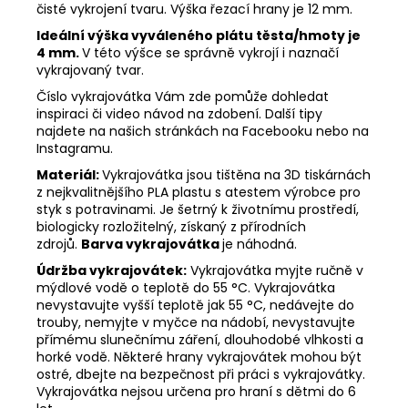
čisté vykrojení tvaru. Výška řezací hrany je 12 mm.
Ideální výška vyváleného plátu těsta/hmoty je
4 mm.
V této výšce se správně vykrojí i naznačí
vykrajovaný tvar.
Číslo vykrajovátka Vám zde pomůže dohledat
inspiraci či video návod na zdobení. Další tipy
najdete na našich stránkách na Facebooku nebo na
Instagramu.
Materiál:
Vykrajovátka jsou tištěna na 3D tiskárnách
z nejkvalitnějšího PLA plastu s atestem výrobce pro
styk s potravinami. Je šetrný k životnímu prostředí,
biologicky rozložitelný, získaný z přírodních
zdrojů.
Barva vykrajovátka
je náhodná.
Údržba vykrajovátek:
Vykrajovátka myjte ručně v
mýdlové vodě o teplotě do 55
°C. Vykrajovátka
nevystavujte vyšší teplotě jak 55
°C, nedávejte do
trouby, nemyjte v myčce na nádobí, nevystavujte
přímému slunečnímu záření, dlouhodobé vlhkosti a
horké vodě. Některé hrany vykrajovátek mohou být
ostré, dbejte na bezpečnost při práci s vykrajovátky.
Vykrajovátka nejsou určena pro hraní s dětmi do 6