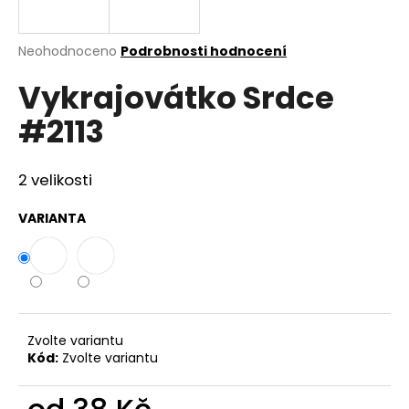
a
j
Průměrné
Neohodnoceno
Podrobnosti hodnocení
í
hodnocení
Vykrajovátko Srdce
produktu
t
je
?
#2113
0,0
z
5
hvězdiček.
2 velikosti
HLEDAT
VARIANTA
D
o
p
Zvolte variantu
o
Kód:
Zvolte variantu
r
u