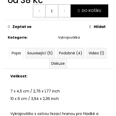
od
38 Kč
č
u
Měrná
DO KOŠÍKU
j
cena:
e
m
Zeptat se
Hlídat
e
Kategorie
:
Vykrajovátka
VYKRAJOVÁTKA
MINI
VÁNOČNÍ
Popis
Související (5)
Podobné (4)
Videa (1)
#1297
Diskuze
38
Kč
Velikost:
7 x 4,5 cm / 2,76 x 1,77 inch
10 x 6 cm / 3,94 x 2,36 inch
Vykrajovátko s ostrou řezací hranou pro hladké a