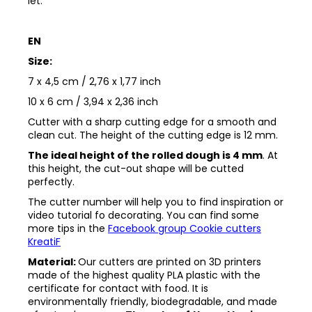
let.
EN
Size:
7 x 4,5 cm / 2,76 x 1,77 inch
10 x 6 cm / 3,94 x 2,36 inch
Cutter with a sharp cutting edge for a smooth and
clean cut. The height of the cutting edge is 12 mm.
The ideal height of the rolled dough is 4 mm
. At
this height, the cut-out shape will be cutted
perfectly.
The cutter number will help you to find inspiration or
video tutorial fo decorating. You can find some
more tips in the
Facebook group Cookie cutters
KreatiF
Material:
Our cutters are printed on 3D printers
made of the highest quality PLA plastic with the
certificate for contact with food. It is
environmentally friendly, biodegradable, and made