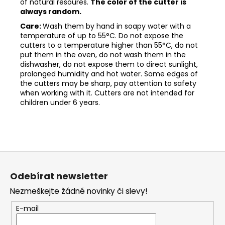
of natural resoures.
The color of the cutter is
always random.
Care:
Wash them by hand in soapy water with a
temperature of up to 55°C. Do not expose the
cutters to a temperature higher than 55°C, do not
put them in the oven, do not wash them in the
dishwasher, do not expose them to direct sunlight,
prolonged humidity and hot water. Some edges of
the cutters may be sharp, pay attention to safety
when working with it. Cutters are not intended for
children under 6 years.
Z
á
Odebírat newsletter
p
Nezmeškejte žádné novinky či slevy!
a
t
E-mail
í