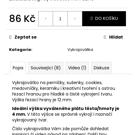
č
u
j
86 Kč
DO KOŠÍKU
e
Měrná
m
cena:
e
Zeptat se
Hlídat
Kategorie
:
Vykrajovátka
VYKRAJOVÁTKA
VELIKONOČNÍ
ZVÍŘÁTKA
#1988
Popis
Související (8)
Videa (1)
Diskuze
25
Kč
Vykrajovátko na perníčky, sušenky, cookies,
medovníčky, keramiku i kreativní tvoření s ostrou
řezací hranou pro hladké a čisté vykrojení tvaru.
Výška řezací hrany je 12 mm.
Ideální výška vyváleného plátu těsta/hmoty je
4 mm.
V této výšce se správně vykrojí i naznačí
vykrajovaný tvar.
Číslo vykrajovátka Vám zde pomůže dohledat
inspiraci či video návod na zdobení. Další tipy