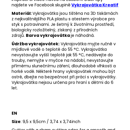
najdete ve Facebook
skupině
Vykrajovátka Kreatif
Materiál:
Vykrajovátka jsou tištěna na 3D tiskárnách
z nejkvalitnějšího PLA plastu s atestem výrobce pro
styk s potravinami. Je šetrný k životnímu prostředí,
biologicky rozložitelný, získaný z přírodních
zdrojů.
Barva vykrajovátka
je náhodná.
Údržba vykrajovátek:
Vykrajovátka myjte ručně v
mýdlové vodě o teplotě do 55
°C. Vykrajovátka
nevystavujte vyšší teplotě jak 55
°C, nedávejte do
trouby, nemyjte v myčce na nádobí, nevystavujte
přímému slunečnímu záření, dlouhodobé vlhkosti a
horké vodě. Některé hrany vykrajovátek mohou být
ostré, dbejte na bezpečnost při práci s vykrajovátky.
Vykrajovátka nejsou určena pro hraní s dětmi do 6
let.
EN
Size
: 9,5 x 9,5cm / 3,74 x 3,74inch
Cutter with a sharp cutting edge for a smooth and