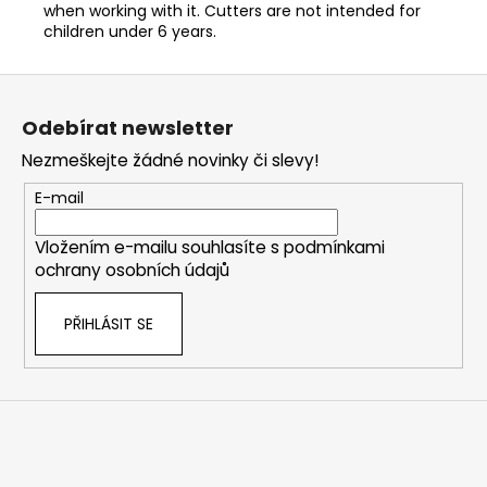
when working with it. Cutters are not intended for
children under 6 years.
Z
á
Odebírat newsletter
p
Nezmeškejte žádné novinky či slevy!
a
t
E-mail
í
Vložením e-mailu souhlasíte s
podmínkami
ochrany osobních údajů
PŘIHLÁSIT SE