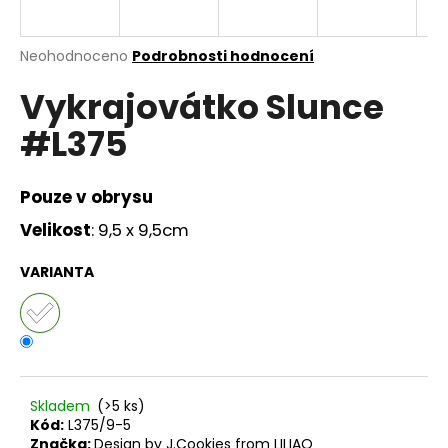
a
j
Průměrné
Neohodnoceno
Podrobnosti hodnocení
í
hodnocení
Vykrajovátko Slunce
produktu
t
je
?
#L375
0,0
z
5
hvězdiček.
Pouze v obrysu
Velikost
: 9,5 x 9,5cm
HLEDAT
VARIANTA
D
o
p
o
r
Skladem
(>5 ks)
Kód:
L375/9-5
u
Značka:
Design by J.Cookies from LILIAO