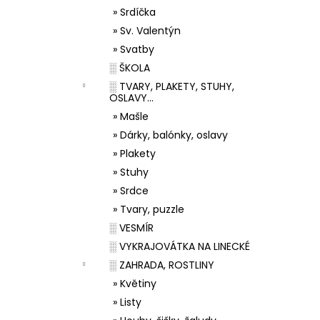
» Srdíčka
» Sv. Valentýn
» Svatby
░ ŠKOLA
░ TVARY, PLAKETY, STUHY,
OSLAVY...
» Mašle
» Dárky, balónky, oslavy
» Plakety
» Stuhy
» Srdce
» Tvary, puzzle
░ VESMÍR
░ VYKRAJOVÁTKA NA LINECKÉ
░ ZAHRADA, ROSTLINY
» Květiny
» Listy