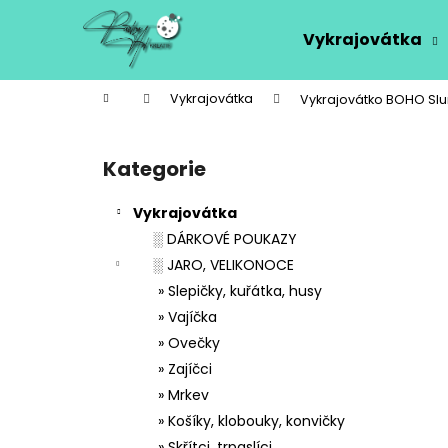
K
Přejít
na
o
Vykrajovátka
obsah
Zpět
Zpět
š
do
do
í
Domů
Vykrajovátka
Vykrajovátko BOHO Sl
k
obchodu
obchodu
P
o
Kategorie
Přeskočit
s
kategorie
t
Vykrajovátka
r
░ DÁRKOVÉ POUKAZY
a
░ JARO, VELIKONOCE
n
» Slepičky, kuřátka, husy
n
» Vajíčka
í
» Ovečky
p
» Zajíčci
a
» Mrkev
n
» Košíky, klobouky, konvičky
e
» Skřítci, trpaslíci