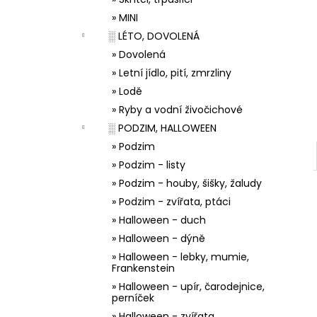
33001 ZDOBÍCÍ SÁČEK
l
» MINI
5 Kč
░ LÉTO, DOVOLENÁ
» Dovolená
» Letní jídlo, pití, zmrzliny
» Lodě
» Ryby a vodní živočichové
░ PODZIM, HALLOWEEN
» Podzim
» Podzim - listy
» Podzim - houby, šišky, žaludy
» Podzim - zvířata, ptáci
» Halloween - duch
» Halloween - dýně
» Halloween - lebky, mumie,
Frankenstein
» Halloween - upír, čarodejnice,
perníček
» Halloween - zvířata