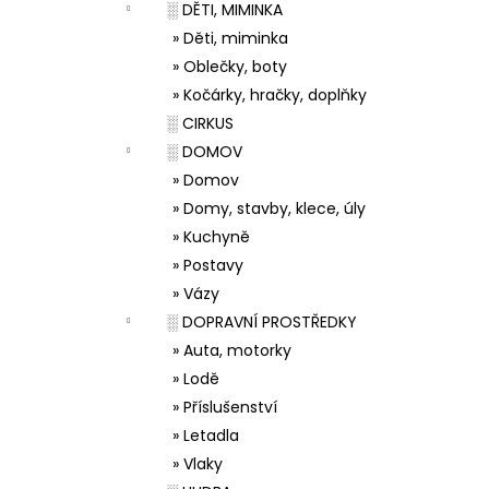
░ DĚTI, MIMINKA
» Děti, miminka
» Oblečky, boty
» Kočárky, hračky, doplňky
░ CIRKUS
░ DOMOV
» Domov
» Domy, stavby, klece, úly
» Kuchyně
» Postavy
» Vázy
░ DOPRAVNÍ PROSTŘEDKY
» Auta, motorky
» Lodě
» Příslušenství
» Letadla
» Vlaky