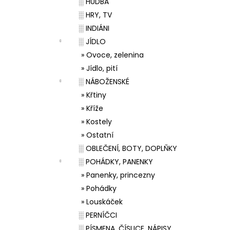
░ HUDBA
░ HRY, TV
░ INDIÁNI
░ JÍDLO
» Ovoce, zelenina
» Jídlo, pití
░ NÁBOŽENSKÉ
» Křtiny
» Kříže
» Kostely
» Ostatní
░ OBLEČENÍ, BOTY, DOPLŇKY
░ POHÁDKY, PANENKY
» Panenky, princezny
» Pohádky
» Louskáček
░ PERNÍČCI
░ PÍSMENA, ČÍSLICE, NÁPISY