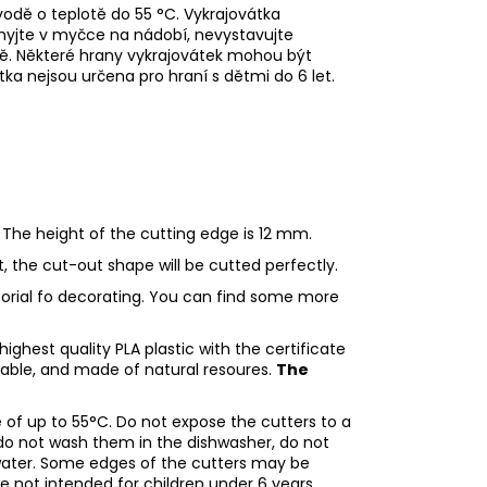
odě o teplotě do 55
°C. Vykrajovátka
myjte v myčce na nádobí, nevystavujte
ě. Některé hrany vykrajovátek mohou být
tka nejsou určena pro hraní s dětmi do 6 let.
 The height of the cutting edge is 12 mm.
ht, the cut-out shape will be cutted perfectly.
utorial fo decorating. You can find some more
ighest quality PLA plastic with the certificate
adable, and made of natural resoures.
The
of up to 55°C. Do not expose the cutters to a
do not wash them in the dishwasher, do not
water. Some edges of the cutters may be
re not intended for children under 6 years