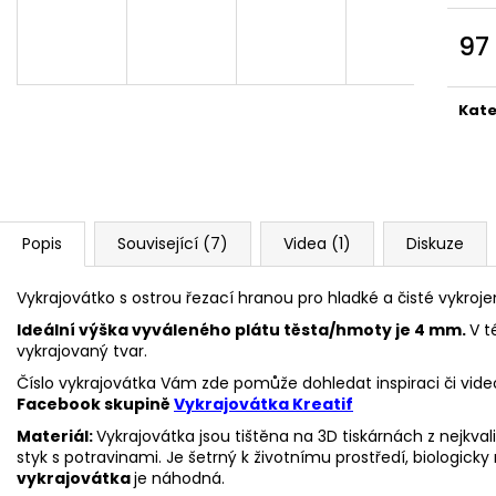
VYKRAJOVÁTKA CHRISTMAS JOY #423
VYKRAJOVÁTKA 
#1584
49 Kč
97
39 Kč
Měr
cena
Kate
Popis
Související (7)
Videa (1)
Diskuze
Vykrajovátko s ostrou řezací hranou pro hladké a čisté vykroje
Ideální výška vyváleného plátu těsta/hmoty je 4 mm.
V t
vykrajovaný tvar.
Číslo vykrajovátka Vám zde pomůže dohledat inspiraci či vide
Facebook skupině
Vykrajovátka Kreatif
Materiál:
Vykrajovátka jsou tištěna na 3D tiskárnách z nejkva
styk s potravinami. Je šetrný k životnímu prostředí, biologicky 
vykrajovátka
je náhodná.