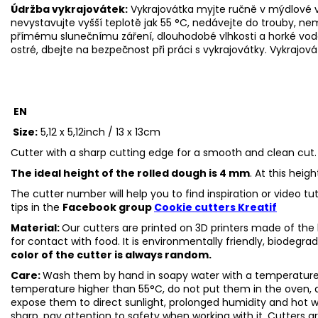
Údržba vykrajovátek:
Vykrajovátka myjte ručně v mýdlové v
nevystavujte vyšší teplotě jak 55
°C, nedávejte do trouby, ne
přímému slunečnímu záření, dlouhodobé vlhkosti a horké vod
ostré, dbejte na bezpečnost při práci s vykrajovátky. Vykrajová
EN
Size:
5,12 x 5,12inch / 13 x 13cm
Cutter with a sharp cutting edge for a smooth and clean cut.
The ideal height of the rolled dough is 4 mm
. At this heig
The cutter number will help you to find inspiration or video t
tips in the
Facebook group
Cookie cutters Kreatif
Material:
Our cutters are printed on 3D printers made of the h
for contact with food. It is environmentally friendly, biodegr
color of the cutter is always random.
Care:
Wash them by hand in soapy water with a temperature 
temperature higher than 55°C, do not put them in the oven, 
expose them to direct sunlight, prolonged humidity and hot 
sharp, pay attention to safety when working with it. Cutters a