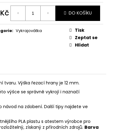
PODZIMNÍ KOLEKCE
 Kč
DO KOŠÍKU
ná
:
Tisk
gorie
:
Vykrajovátka
Zeptat se
Hlídat
ní tvaru. Výška řezací hrany je 12 mm.
éto výšce se správně vykrojí i naznačí
o návod na zdobení. Další tipy najdete ve
litnějšího PLA plastu s atestem výrobce pro
rozložitelný, získaný z přírodních zdrojů.
Barva