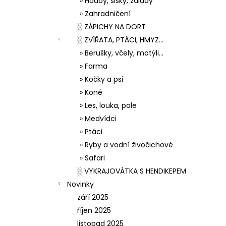
» Houby, šišky, žaludy
» Zahradničení
░ ZÁPICHY NA DORT
░ ZVÍŘATA, PTÁCI, HMYZ...
» Berušky, včely, motýli...
» Farma
» Kočky a psi
» Koně
» Les, louka, pole
» Medvídci
» Ptáci
» Ryby a vodní živočichové
» Safari
░ VYKRAJOVÁTKA S HENDIKEPEM
Novinky
září 2025
říjen 2025
listopad 2025