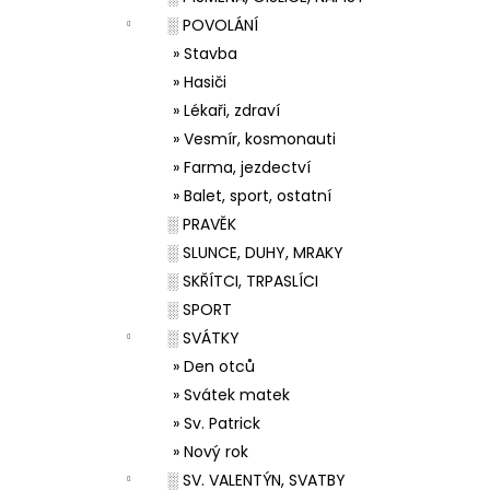
░ POVOLÁNÍ
» Stavba
» Hasiči
» Lékaři, zdraví
» Vesmír, kosmonauti
» Farma, jezdectví
» Balet, sport, ostatní
░ PRAVĚK
░ SLUNCE, DUHY, MRAKY
░ SKŘÍTCI, TRPASLÍCI
░ SPORT
░ SVÁTKY
» Den otců
» Svátek matek
» Sv. Patrick
» Nový rok
░ SV. VALENTÝN, SVATBY