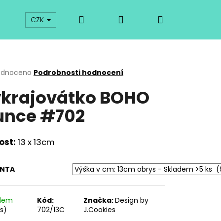
Hledat
Přihlášení
Nákupní
prodej
Kurzy
Odkazy
O vykrajovátkách
CZK
košík
rné
odnoceno
Podrobnosti hodnocení
cení
krajovátko BOHO
ktu
unce #702
ček.
ost:
13 x 13cm
ANTA
Následující
adem
Kód:
Značka:
Design by
ks)
702/13C
J.Cookies