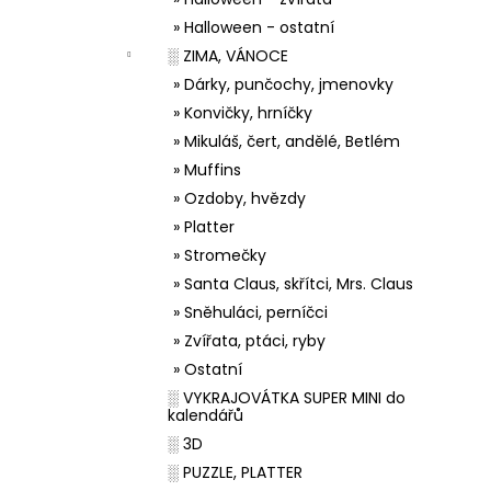
» Halloween - ostatní
░ ZIMA, VÁNOCE
» Dárky, punčochy, jmenovky
» Konvičky, hrníčky
» Mikuláš, čert, andělé, Betlém
» Muffins
» Ozdoby, hvězdy
» Platter
» Stromečky
» Santa Claus, skřítci, Mrs. Claus
» Sněhuláci, perníčci
» Zvířata, ptáci, ryby
» Ostatní
░ VYKRAJOVÁTKA SUPER MINI do
kalendářů
░ 3D
░ PUZZLE, PLATTER