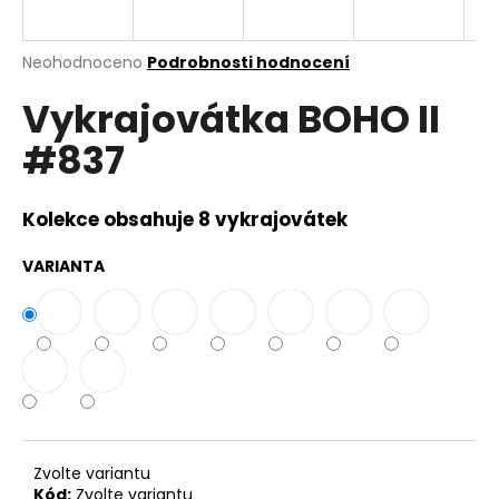
a
j
Průměrné
Neohodnoceno
Podrobnosti hodnocení
í
hodnocení
Vykrajovátka BOHO II
produktu
t
je
?
#837
0,0
z
5
hvězdiček.
Kolekce obsahuje 8 vykrajovátek
HLEDAT
VARIANTA
D
o
p
o
r
Zvolte variantu
u
Kód:
Zvolte variantu