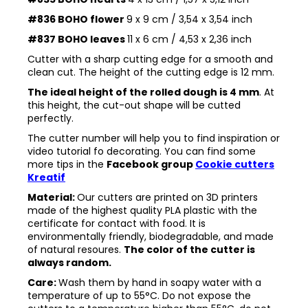
#836 BOHO flower
9 x 9 cm / 3,54 x 3,54 inch
#837 BOHO leaves
11 x 6 cm / 4,53 x 2,36 inch
Cutter with a sharp cutting edge for a smooth and
clean cut. The height of the cutting edge is 12 mm.
The ideal height of the rolled dough is 4 mm
. At
this height, the cut-out shape will be cutted
perfectly.
The cutter number will help you to find inspiration or
video tutorial fo decorating. You can find some
more tips in the
Facebook group
Cookie cutters
Kreatif
Material:
Our cutters are printed on 3D printers
made of the highest quality PLA plastic with the
certificate for contact with food. It is
environmentally friendly, biodegradable, and made
of natural resoures.
The color of the cutter is
always random.
Care:
Wash them by hand in soapy water with a
temperature of up to 55°C. Do not expose the