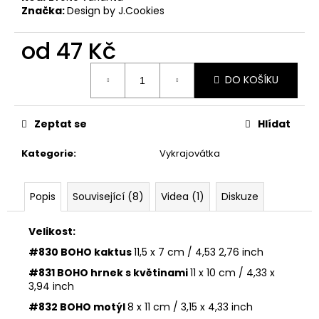
č
Značka:
Design by J.Cookies
u
j
od
47 Kč
e
m
Měrná
e
DO KOŠÍKU
cena:
VYKRAJOVÁTKA
Zeptat se
Hlídat
VELIKONOČNÍ
ZVÍŘÁTKA
Kategorie
:
Vykrajovátka
#1988
25
Kč
Popis
Související (8)
Videa (1)
Diskuze
Velikost:
#830 BOHO kaktus
11,5 x 7 cm / 4,53 2,76 inch
#831 BOHO hrnek s květinami
11 x 10 cm / 4,33 x
3,94 inch
#832 BOHO motýl
8 x 11 cm / 3,15 x 4,33 inch