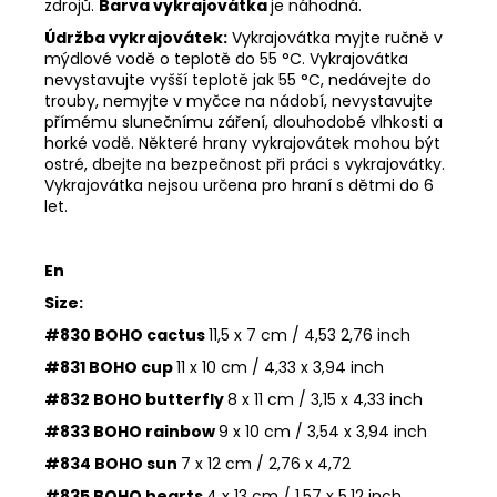
zdrojů.
Barva vykrajovátka
je náhodná.
Údržba vykrajovátek:
Vykrajovátka myjte ručně v
mýdlové vodě o teplotě do 55
°C. Vykrajovátka
nevystavujte vyšší teplotě jak 55
°C, nedávejte do
trouby, nemyjte v myčce na nádobí, nevystavujte
přímému slunečnímu záření, dlouhodobé vlhkosti a
horké vodě. Některé hrany vykrajovátek mohou být
ostré, dbejte na bezpečnost při práci s vykrajovátky.
Vykrajovátka nejsou určena pro hraní s dětmi do 6
let.
En
Size:
#830 BOHO cactus
11,5 x 7 cm / 4,53 2,76 inch
#831 BOHO cup
11 x 10 cm / 4,33 x 3,94 inch
#832 BOHO butterfly
8 x 11 cm / 3,15 x 4,33 inch
#833 BOHO rainbow
9 x 10 cm / 3,54 x 3,94 inch
#834 BOHO sun
7 x 12 cm / 2,76 x 4,72
#835 BOHO hearts
4 x 13 cm / 1,57 x 5,12 inch