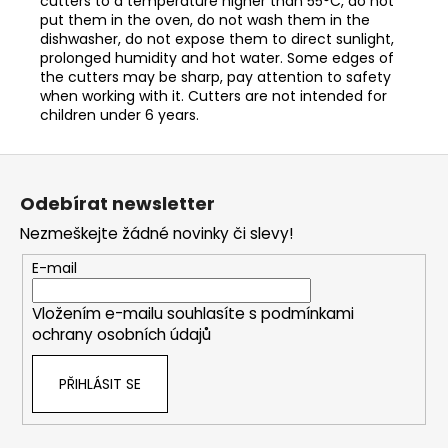
cutters to a temperature higher than 55°C, do not
put them in the oven, do not wash them in the
dishwasher, do not expose them to direct sunlight,
prolonged humidity and hot water. Some edges of
the cutters may be sharp, pay attention to safety
when working with it. Cutters are not intended for
children under 6 years.
Z
á
Odebírat newsletter
p
Nezmeškejte žádné novinky či slevy!
a
t
E-mail
í
Vložením e-mailu souhlasíte s
podmínkami
ochrany osobních údajů
PŘIHLÁSIT SE