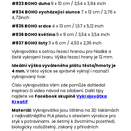
#833 BOHO duha
9 x 10 cm / 3,54 x 3,94 inch
#834 BOHO vycházející slunce
7 x 12 cm / 2,76 x
4,72inch
#835 BOHO srdce
4 x 13 cm / 1,57 x 5,12 inch
#836 BOHO květina
9 x 9 cm / 3,54 x 3,54 inch
#837 BOHO listy
11 x 6 cm / 4,53 x 2,36 inch
Vykrajovátko s ostrou řezací hranou pro hladké a
čisté vykrojení tvaru. Výška řezací hrany je 12 mm.
Ideální výška vyváleného plátu těsta/hmoty je
4 mm.
V této výšce se správně vykrojí i naznačí
vykrajovaný tvar.
Číslo vykrajovátka Vám zde pomůže dohledat
inspiraci či video návod na zdobení. Další tipy
najdete ve
Facebook skupině
Vykrajovátka
Kreatif
Materiál:
Vykrajovátka jsou tištěna na 3D tiskárnách
z nejkvalitnějšího PLA plastu s atestem výrobce pro
styk s potravinami. Je šetrný k životnímu prostředí,
biologicky rozložitelný, získaný z přírodních