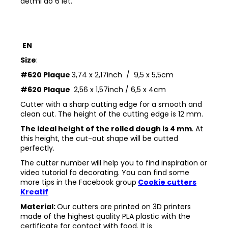
dětmi do 6 let.
EN
Size
:
#620 Plaque
3,74 x 2,17inch / 9,5 x 5,5cm
#620 Plaque
2,56 x 1,57inch / 6,5 x 4cm
Cutter with a sharp cutting edge for a smooth and
clean cut. The height of the cutting edge is 12 mm.
The ideal height of the rolled dough is 4 mm
. At
this height, the cut-out shape will be cutted
perfectly.
The cutter number will help you to find inspiration or
video tutorial fo decorating. You can find some
more tips in the
Facebook group
Cookie cutters
Kreatif
Material:
Our cutters are printed on 3D printers
made of the highest quality PLA plastic with the
certificate for contact with food. It is