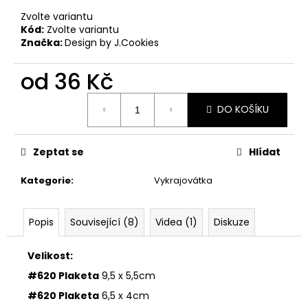
č
u
Zvolte variantu
Kód:
Zvolte variantu
j
Značka:
Design by J.Cookies
e
m
od
36 Kč
e
Měrná
DO KOŠÍKU
cena:
VYKRAJOVÁTKA
MINI
VÁNOČNÍ
Zeptat se
Hlídat
#1297
38
Kategorie
:
Vykrajovátka
Kč
Popis
Související (8)
Videa (1)
Diskuze
Velikost:
#620 Plaketa
9,5 x 5,5cm
#620 Plaketa
6,5 x 4cm