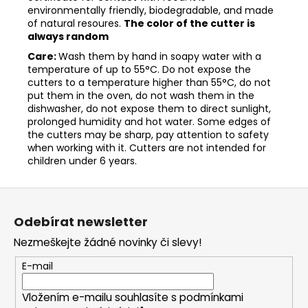
environmentally friendly, biodegradable, and made
of natural resoures.
The color of the cutter is
always random
Care:
Wash them by hand in soapy water with a
temperature of up to 55°C. Do not expose the
cutters to a temperature higher than 55°C, do not
put them in the oven, do not wash them in the
dishwasher, do not expose them to direct sunlight,
prolonged humidity and hot water. Some edges of
the cutters may be sharp, pay attention to safety
when working with it. Cutters are not intended for
children under 6 years.
Z
á
Odebírat newsletter
p
Nezmeškejte žádné novinky či slevy!
a
t
E-mail
í
Vložením e-mailu souhlasíte s
podmínkami