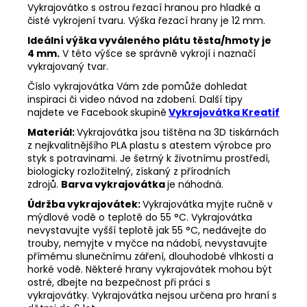
Vykrajovátko s ostrou řezací hranou pro hladké a
čisté vykrojení tvaru. Výška řezací hrany je 12 mm.
Ideální výška vyváleného plátu těsta/hmoty je
4 mm.
V této výšce se správně vykrojí i naznačí
vykrajovaný tvar.
Číslo vykrajovátka Vám zde pomůže dohledat
inspiraci či video návod na zdobení. Další tipy
najdete ve Facebook
skupině
Vykrajovátka Kreatif
Materiál:
Vykrajovátka jsou tištěna na 3D tiskárnách
z nejkvalitnějšího PLA plastu s atestem výrobce pro
styk s potravinami. Je šetrný k životnímu prostředí,
biologicky rozložitelný, získaný z přírodních
zdrojů.
Barva vykrajovátka
je náhodná.
Údržba vykrajovátek:
Vykrajovátka myjte ručně v
mýdlové vodě o teplotě do 55 °C.
Vykrajovátka
nevystavujte vyšší teplotě jak 55 °C, nedávejte do
trouby, nemyjte v myčce na nádobí, nevystavujte
přímému slunečnímu záření, dlouhodobé vlhkosti a
horké vodě.
Některé hrany vykrajovátek mohou být
ostré, dbejte na bezpečnost při práci s
vykrajovátky.
Vykrajovátka nejsou určena pro hraní s