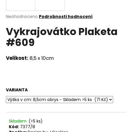
a
j
Průměrné
Neohodnoceno
Podrobnosti hodnocení
í
hodnocení
Vykrajovátko Plaketa
produktu
t
je
?
#609
0,0
z
5
hvězdiček.
Velikost:
8,5 x 10cm
HLEDAT
VARIANTA
D
o
p
o
r
Skladem
(>5 ks)
u
Kód:
7377/8