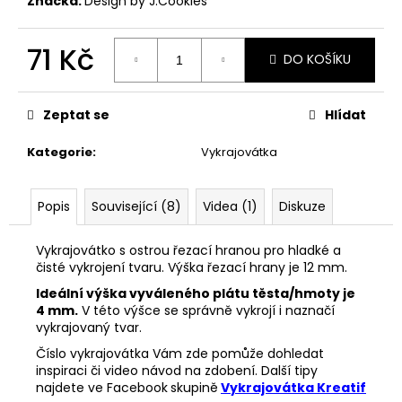
č
Značka:
Design by J.Cookies
u
j
71 Kč
e
DO KOŠÍKU
m
Měrná
e
cena:
Zeptat se
Hlídat
Kategorie
:
Vykrajovátka
VYKRAJOVÁTKA
SNĚHULÁKOVÉ
VÁNOCE
#1843
Popis
Související (8)
Videa (1)
Diskuze
53
Kč
Vykrajovátko s ostrou řezací hranou pro hladké a
čisté vykrojení tvaru. Výška řezací hrany je 12 mm.
Ideální výška vyváleného plátu těsta/hmoty je
4 mm.
V této výšce se správně vykrojí i naznačí
vykrajovaný tvar.
Číslo vykrajovátka Vám zde pomůže dohledat
inspiraci či video návod na zdobení. Další tipy
najdete ve Facebook
skupině
Vykrajovátka Kreatif