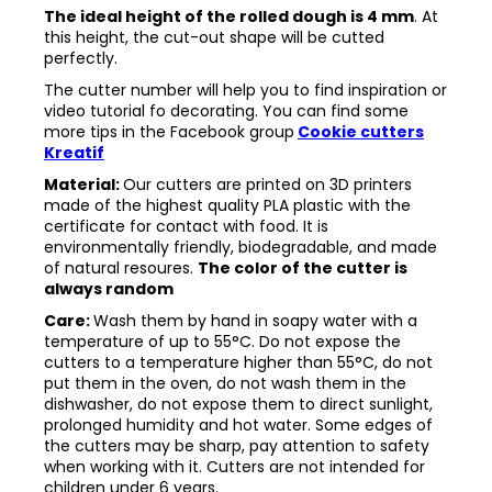
The ideal height of the rolled dough is 4 mm
. At
this height, the cut-out shape will be cutted
perfectly.
The cutter number will help you to find inspiration or
video tutorial fo decorating. You can find some
more tips in the
Facebook group
Cookie cutters
Kreatif
Material:
Our cutters are printed on 3D printers
made of the highest quality PLA plastic with the
certificate for contact with food. It is
environmentally friendly, biodegradable, and made
of natural resoures.
The color of the cutter is
always random
Care:
Wash them by hand in soapy water with a
temperature of up to 55°C. Do not expose the
cutters to a temperature higher than 55°C, do not
put them in the oven, do not wash them in the
dishwasher, do not expose them to direct sunlight,
prolonged humidity and hot water. Some edges of
the cutters may be sharp, pay attention to safety
when working with it. Cutters are not intended for
children under 6 years.