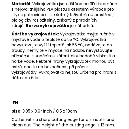
Materiál:
Vykrajovátka jsou tištěna na 3D tiskárnách
z nejkvalitnějšího PLA plastu s atestem výrobce pro
styk s potravinami. Je šetrný k životnímu prostředí,
biologicky rozložitelný, získaný z přírodních
zdrojů.
Barva vykrajovátka
je náhodná.
Údržba vykrajovátek:
Vykrajovátka myjte ručně v
mýdlové vodě o teplotě do 55 °C.
Vykrajovátka
nevystavujte vyšší teplotě jak 55 °C, nedávejte do
trouby, nemyjte v myčce na nádobí, nevystavujte
přímému slunečnímu záření, dlouhodobé vlhkosti a
horké vodě.
Některé hrany vykrajovátek mohou být
ostré, dbejte na bezpečnost při práci s
vykrajovátky.
Vykrajovátka nejsou určena pro hraní s
dětmi do 6 let.
EN
Size
: 3,35 x 3,94inch / 8,5 x 10cm
Cutter with a sharp cutting edge for a smooth and
clean cut. The height of the cutting edge is 12 mm.