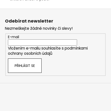
Z
á
Odebírat newsletter
p
Nezmeškejte žádné novinky či slevy!
a
t
E-mail
í
Vložením e-mailu souhlasíte s
podmínkami
ochrany osobních údajů
PŘIHLÁSIT SE