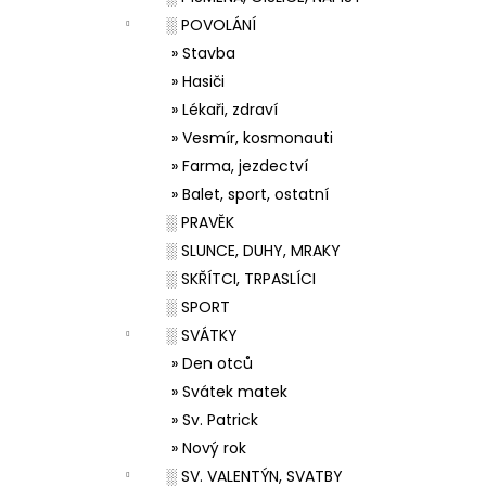
░ POVOLÁNÍ
» Stavba
» Hasiči
» Lékaři, zdraví
» Vesmír, kosmonauti
» Farma, jezdectví
» Balet, sport, ostatní
░ PRAVĚK
░ SLUNCE, DUHY, MRAKY
░ SKŘÍTCI, TRPASLÍCI
░ SPORT
░ SVÁTKY
» Den otců
» Svátek matek
» Sv. Patrick
» Nový rok
░ SV. VALENTÝN, SVATBY