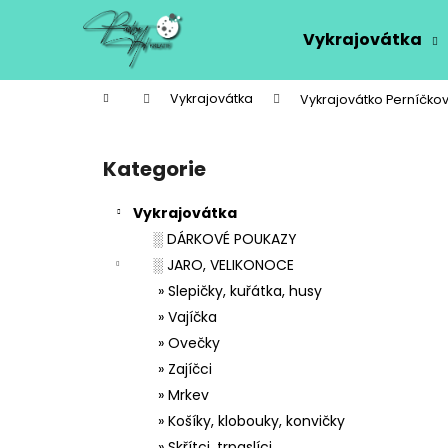
K
Přejít
na
o
Vykrajovátka
obsah
Zpět
Zpět
š
do
do
í
Domů
Vykrajovátka
Vykrajovátko Perníčko
k
obchodu
obchodu
P
o
Kategorie
Přeskočit
s
kategorie
t
Vykrajovátka
r
░ DÁRKOVÉ POUKAZY
a
░ JARO, VELIKONOCE
n
» Slepičky, kuřátka, husy
n
» Vajíčka
í
» Ovečky
p
» Zajíčci
a
» Mrkev
n
» Košíky, klobouky, konvičky
e
» Skřítci, trpaslíci