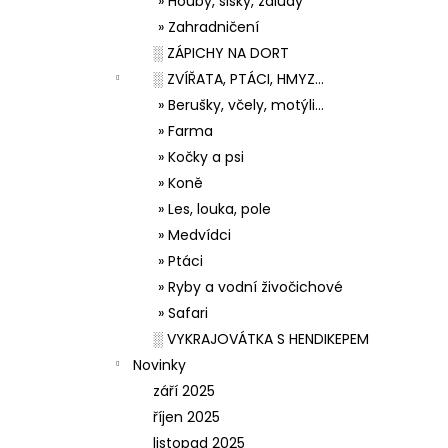
» Houby, šišky, žaludy
» Zahradničení
░ ZÁPICHY NA DORT
░ ZVÍŘATA, PTÁCI, HMYZ...
» Berušky, včely, motýli...
» Farma
» Kočky a psi
» Koně
» Les, louka, pole
» Medvídci
» Ptáci
» Ryby a vodní živočichové
» Safari
░ VYKRAJOVÁTKA S HENDIKEPEM
Novinky
září 2025
říjen 2025
listopad 2025