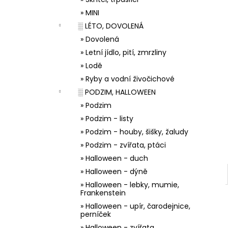
33001 ZDOBÍCÍ SÁČEK
l
» MINI
5 Kč
░ LÉTO, DOVOLENÁ
» Dovolená
» Letní jídlo, pití, zmrzliny
» Lodě
» Ryby a vodní živočichové
░ PODZIM, HALLOWEEN
» Podzim
» Podzim - listy
» Podzim - houby, šišky, žaludy
» Podzim - zvířata, ptáci
» Halloween - duch
» Halloween - dýně
» Halloween - lebky, mumie,
Frankenstein
» Halloween - upír, čarodejnice,
perníček
» Halloween - zvířata