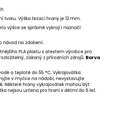
ch
ní tvaru. Výška řezací hrany je 12 mm.
éto výšce se správně vykrojí i naznačí
eo návod na zdobení.
litnějšího PLA plastu s atestem výrobce pro
rozložitelný, získaný z přírodních zdrojů.
Barva
odě o teplotě do 55
°C. Vykrajovátka
myjte v myčce na nádobí, nevystavujte
ě. Některé hrany vykrajovátek mohou být
tka nejsou určena pro hraní s dětmi do 6 let.