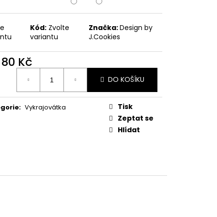
PODZIMNÍ KOLEKCE
te
Kód:
Zvolte
Značka:
Design by
antu
variantu
J.Cookies
d
80 Kč
ná
DO KOŠÍKU
:
Tisk
gorie
:
Vykrajovátka
Zeptat se
Hlídat