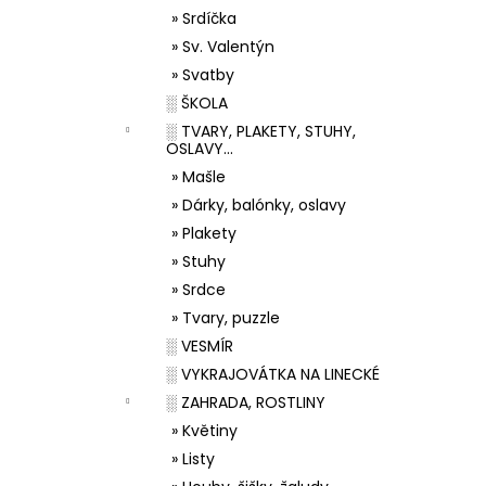
» Srdíčka
» Sv. Valentýn
» Svatby
░ ŠKOLA
░ TVARY, PLAKETY, STUHY,
OSLAVY...
» Mašle
» Dárky, balónky, oslavy
» Plakety
» Stuhy
» Srdce
» Tvary, puzzle
░ VESMÍR
░ VYKRAJOVÁTKA NA LINECKÉ
░ ZAHRADA, ROSTLINY
» Květiny
» Listy