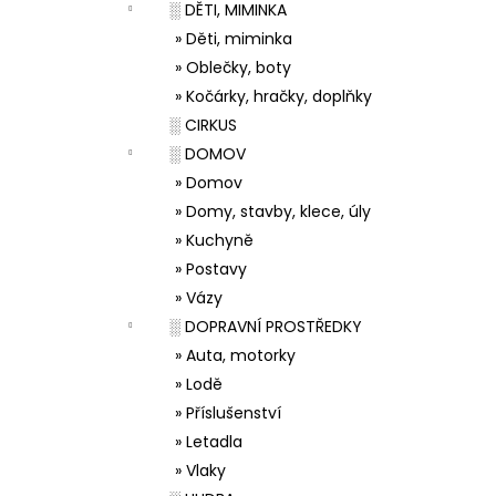
░ DĚTI, MIMINKA
» Děti, miminka
» Oblečky, boty
» Kočárky, hračky, doplňky
░ CIRKUS
░ DOMOV
» Domov
» Domy, stavby, klece, úly
» Kuchyně
» Postavy
» Vázy
░ DOPRAVNÍ PROSTŘEDKY
» Auta, motorky
» Lodě
» Příslušenství
» Letadla
» Vlaky