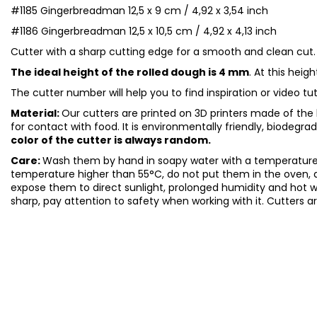
#1185 Gingerbreadman 12,5 x 9 cm / 4,92 x 3,54 inch
#1186 Gingerbreadman 12,5 x 10,5 cm / 4,92 x 4,13 inch
Cutter with a sharp cutting edge for a smooth and clean cut.
The ideal height of the rolled dough is 4 mm
. At this heig
The cutter number will help you to find inspiration or video tu
Material:
Our cutters are printed on 3D printers made of the h
for contact with food. It is environmentally friendly, biodegr
color of the cutter is always random.
Care:
Wash them by hand in soapy water with a temperature 
temperature higher than 55°C, do not put them in the oven, 
expose them to direct sunlight, prolonged humidity and hot 
sharp, pay attention to safety when working with it. Cutters a