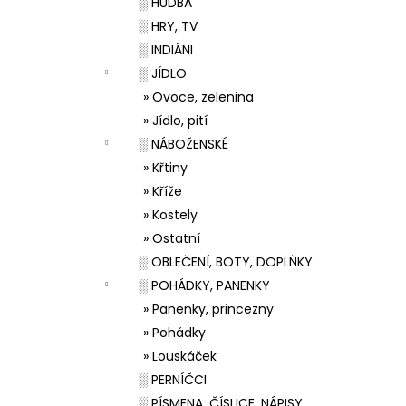
░ HUDBA
░ HRY, TV
░ INDIÁNI
░ JÍDLO
» Ovoce, zelenina
» Jídlo, pití
░ NÁBOŽENSKÉ
» Křtiny
» Kříže
» Kostely
» Ostatní
░ OBLEČENÍ, BOTY, DOPLŇKY
░ POHÁDKY, PANENKY
» Panenky, princezny
» Pohádky
» Louskáček
░ PERNÍČCI
░ PÍSMENA, ČÍSLICE, NÁPISY