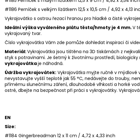
#1185 Perníček s malým lízátkem 12,5 x 9 cm / 4,92 x 3,54 inch
#1186 Perníček s velkým lízátkem 12,5 x 10,5 cm / 4,92 x 4,13 in
Vykrajovátko s ostrou řezací hranou pro hladké a čisté vykroje
Ideální výška vyváleného plátu těsta/hmoty je 4 mm.
V t
vykrajovaný tvar.
Číslo vykrajovátka Vám zde pomůže dohledat inspiraci či vid
Materiál:
Vykrajovátka jsou tištěna na 3D tiskárnách z nejkva
styk s potravinami. Je šetrný k životnímu prostředí, biologicky 
vykrajovátka
je náhodná.
Údržba vykrajovátek:
Vykrajovátka myjte ručně v mýdlové v
nevystavujte vyšší teplotě jak 55
°C, nedávejte do trouby, ne
přímému slunečnímu záření, dlouhodobé vlhkosti a horké vod
ostré, dbejte na bezpečnost při práci s vykrajovátky. Vykrajová
EN
Size:
#1184 Gingerbreadman 12 x 11 cm / 4,72 x 4,33 inch