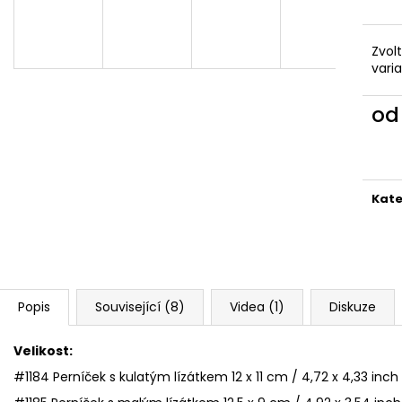
VYKRAJOVÁTKA CHRISTMAS JOY #423
VYKRAJOVÁTKA 
#1584
49 Kč
39 Kč
Zvol
vari
o
Měr
cena
Kate
Popis
Související (8)
Videa (1)
Diskuze
Velikost:
#1184 Perníček s kulatým lízátkem 12 x 11 cm / 4,72 x 4,33 inch