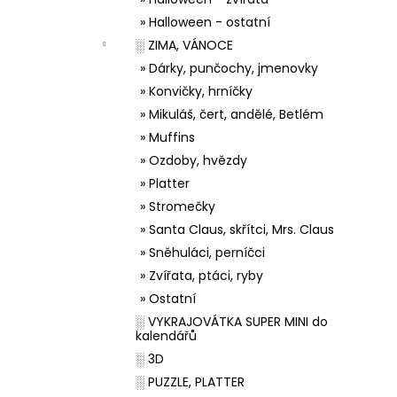
» Halloween - ostatní
░ ZIMA, VÁNOCE
» Dárky, punčochy, jmenovky
» Konvičky, hrníčky
» Mikuláš, čert, andělé, Betlém
» Muffins
» Ozdoby, hvězdy
» Platter
» Stromečky
» Santa Claus, skřítci, Mrs. Claus
» Sněhuláci, perníčci
» Zvířata, ptáci, ryby
» Ostatní
░ VYKRAJOVÁTKA SUPER MINI do
kalendářů
░ 3D
░ PUZZLE, PLATTER