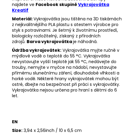
najdete ve
Facebook skupině
Vykrajovátka
Kreatif
Materiál:
Vykrajovátka jsou tištěna na 3D tiskárnách
z nejkvalitnějšího PLA plastu s atestem výrobce pro
styk s potravinami. Je šetrný k životnímu prostředí,
biologicky rozložitelný, získaný z přírodních
zdrojů.
Barva vykrajovátka
je náhodná.
Údržba vykrajovátek:
Vykrajovátka myjte ručně v
mýdlové vodě o teplotě do 55
°C. Vykrajovátka
nevystavujte vyšší teplotě jak 55
°C, nedávejte do
trouby, nemyjte v myčce na nádobí, nevystavujte
přímému slunečnímu záření, dlouhodobé vlhkosti a
horké vodě. Některé hrany vykrajovátek mohou být
ostré, dbejte na bezpečnost při práci s vykrajovátky.
Vykrajovátka nejsou určena pro hraní s dětmi do 6
let.
EN
Size:
3,94 x 2,56inch / 10 x 6,5 cm