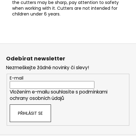
the cutters may be sharp, pay attention to safety
when working with it. Cutters are not intended for
children under 6 years.
Z
á
Odebírat newsletter
p
Nezmeškejte žádné novinky či slevy!
a
t
E-mail
í
Vložením e-mailu souhlasíte s
podmínkami
ochrany osobních údajů
PŘIHLÁSIT SE