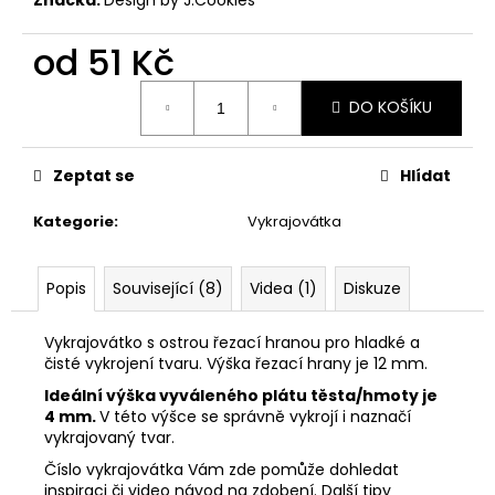
č
u
j
od
51 Kč
e
Měrná
m
DO KOŠÍKU
cena:
e
Zeptat se
Hlídat
VYKRAJOVÁTKA
PODZIMNÍ
Kategorie
:
Vykrajovátka
KOLEKCE
#1584
39
Popis
Související (8)
Videa (1)
Diskuze
Kč
Vykrajovátko s ostrou řezací hranou pro hladké a
čisté vykrojení tvaru. Výška řezací hrany je 12 mm.
Ideální výška vyváleného plátu těsta/hmoty je
4 mm.
V této výšce se správně vykrojí i naznačí
vykrajovaný tvar.
Číslo vykrajovátka Vám zde pomůže dohledat
inspiraci či video návod na zdobení. Další tipy