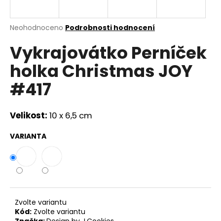
a
j
Průměrné
Neohodnoceno
Podrobnosti hodnocení
í
hodnocení
Vykrajovátko Perníček
produktu
t
je
?
holka Christmas JOY
0,0
z
#417
5
hvězdiček.
Velikost:
10 x 6,5 cm
HLEDAT
VARIANTA
D
o
p
o
r
Zvolte variantu
u
Kód:
Zvolte variantu
Značka:
Design by J.Cookies