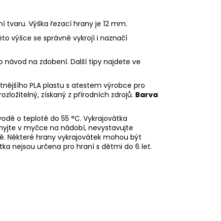
ní tvaru. Výška řezací hrany je 12 mm.
éto výšce se správně vykrojí i naznačí
o návod na zdobení. Další tipy najdete ve
litnějšího PLA plastu s atestem výrobce pro
rozložitelný, získaný z přírodních zdrojů.
Barva
odě o teplotě do 55
°C. Vykrajovátka
myjte v myčce na nádobí, nevystavujte
ě. Některé hrany vykrajovátek mohou být
tka nejsou určena pro hraní s dětmi do 6 let.