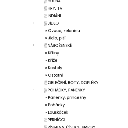
░ HUDBA
░ HRY, TV
░ INDIÁNI
░ JÍDLO
» Ovoce, zelenina
» Jídlo, pití
░ NÁBOŽENSKÉ
» Křtiny
» Kříže
» Kostely
» Ostatní
░ OBLEČENÍ, BOTY, DOPLŇKY
░ POHÁDKY, PANENKY
» Panenky, princezny
» Pohádky
» Louskáček
░ PERNÍČCI
░ PÍSMENA, ČÍSLICE, NÁPISY