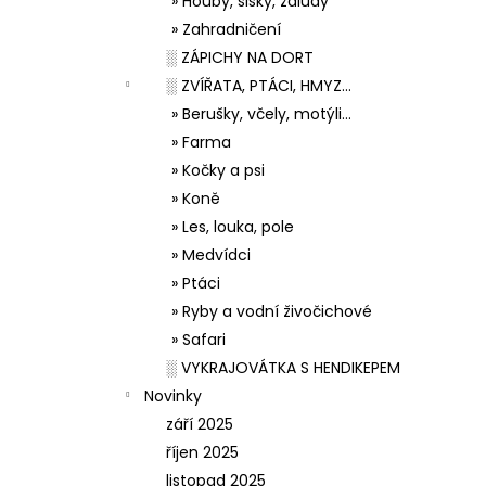
» Houby, šišky, žaludy
» Zahradničení
░ ZÁPICHY NA DORT
░ ZVÍŘATA, PTÁCI, HMYZ...
» Berušky, včely, motýli...
» Farma
» Kočky a psi
» Koně
» Les, louka, pole
» Medvídci
» Ptáci
» Ryby a vodní živočichové
» Safari
░ VYKRAJOVÁTKA S HENDIKEPEM
Novinky
září 2025
říjen 2025
listopad 2025