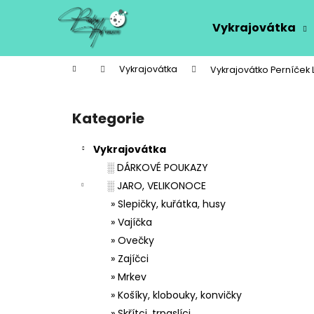
K
Přejít
na
o
Vykrajovátka
obsah
Zpět
Zpět
š
do
do
í
Domů
Vykrajovátka
Vykrajovátko Perníček 
k
obchodu
obchodu
P
o
Kategorie
Přeskočit
s
kategorie
t
Vykrajovátka
r
░ DÁRKOVÉ POUKAZY
a
░ JARO, VELIKONOCE
n
» Slepičky, kuřátka, husy
n
» Vajíčka
í
» Ovečky
p
» Zajíčci
a
» Mrkev
n
» Košíky, klobouky, konvičky
e
» Skřítci, trpaslíci