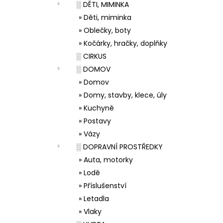
░ DĚTI, MIMINKA
» Děti, miminka
» Oblečky, boty
» Kočárky, hračky, doplňky
░ CIRKUS
░ DOMOV
» Domov
» Domy, stavby, klece, úly
» Kuchyně
» Postavy
» Vázy
░ DOPRAVNÍ PROSTŘEDKY
» Auta, motorky
» Lodě
» Příslušenství
» Letadla
» Vlaky