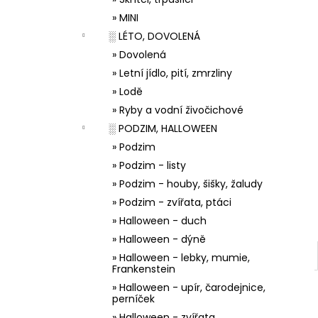
33001 ZDOBÍCÍ SÁČEK
l
» MINI
5 Kč
░ LÉTO, DOVOLENÁ
» Dovolená
» Letní jídlo, pití, zmrzliny
» Lodě
» Ryby a vodní živočichové
░ PODZIM, HALLOWEEN
» Podzim
» Podzim - listy
» Podzim - houby, šišky, žaludy
» Podzim - zvířata, ptáci
» Halloween - duch
» Halloween - dýně
» Halloween - lebky, mumie,
Frankenstein
» Halloween - upír, čarodejnice,
perníček
» Halloween - zvířata