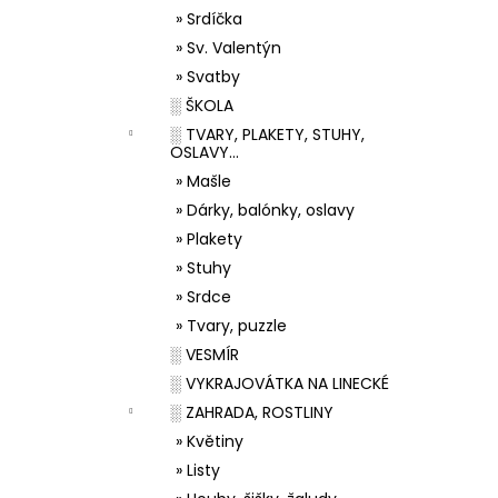
» Srdíčka
» Sv. Valentýn
» Svatby
░ ŠKOLA
░ TVARY, PLAKETY, STUHY,
OSLAVY...
» Mašle
» Dárky, balónky, oslavy
» Plakety
» Stuhy
» Srdce
» Tvary, puzzle
░ VESMÍR
░ VYKRAJOVÁTKA NA LINECKÉ
░ ZAHRADA, ROSTLINY
» Květiny
» Listy