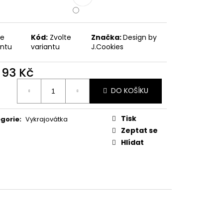
PODZIMNÍ KOLEKCE
te
Kód:
Zvolte
Značka:
Design by
antu
variantu
J.Cookies
d
93 Kč
ná
DO KOŠÍKU
:
Tisk
gorie
:
Vykrajovátka
Zeptat se
Hlídat