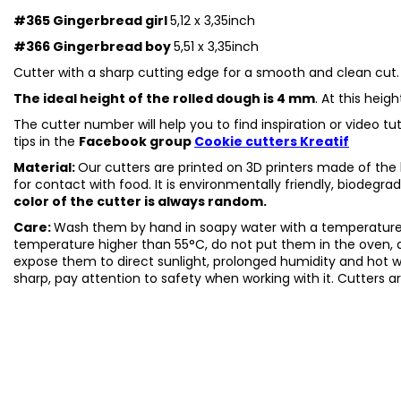
#365 Gingerbread girl
5,12 x 3,35inch
#366 Gingerbread boy
5,51 x 3,35inch
Cutter with a sharp cutting edge for a smooth and clean cut.
The ideal height of the rolled dough is 4 mm
. At this heig
The cutter number will help you to find inspiration or video t
tips in the
Facebook group
Cookie cutters Kreatif
Material:
Our cutters are printed on 3D printers made of the h
for contact with food. It is environmentally friendly, biodegr
color of the cutter is always random.
Care:
Wash them by hand in soapy water with a temperature 
temperature higher than 55°C, do not put them in the oven, 
expose them to direct sunlight, prolonged humidity and hot 
sharp, pay attention to safety when working with it. Cutters a