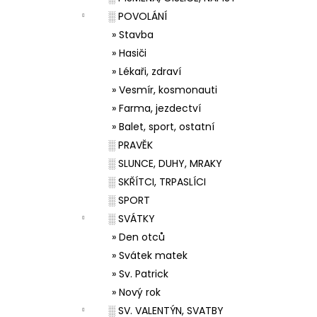
░ POVOLÁNÍ
» Stavba
» Hasiči
» Lékaři, zdraví
» Vesmír, kosmonauti
» Farma, jezdectví
» Balet, sport, ostatní
░ PRAVĚK
░ SLUNCE, DUHY, MRAKY
░ SKŘÍTCI, TRPASLÍCI
░ SPORT
░ SVÁTKY
» Den otců
» Svátek matek
» Sv. Patrick
» Nový rok
░ SV. VALENTÝN, SVATBY