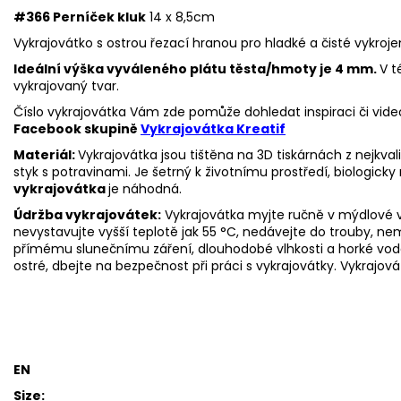
#366 Perníček kluk
14 x 8,5cm
Vykrajovátko s ostrou řezací hranou pro hladké a čisté vykroje
Ideální výška vyváleného plátu těsta/hmoty je 4 mm.
V t
vykrajovaný tvar.
Číslo vykrajovátka Vám zde pomůže dohledat inspiraci či vide
Facebook skupině
Vykrajovátka Kreatif
Materiál:
Vykrajovátka jsou tištěna na 3D tiskárnách z nejkva
styk s potravinami. Je šetrný k životnímu prostředí, biologicky 
vykrajovátka
je náhodná.
Údržba vykrajovátek:
Vykrajovátka myjte ručně v mýdlové v
nevystavujte vyšší teplotě jak 55
°C, nedávejte do trouby, ne
přímému slunečnímu záření, dlouhodobé vlhkosti a horké vod
ostré, dbejte na bezpečnost při práci s vykrajovátky. Vykrajová
EN
Size: