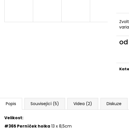
VYKRAJOVÁTKA CHRISTMAS JOY #423
VYKRAJOVÁTKA 
#1584
49 Kč
39 Kč
Zvol
vari
o
Měr
cena
Kate
Popis
Související (5)
Videa (2)
Diskuze
Velikost:
#365 Perníček holka
13 x 8,5cm