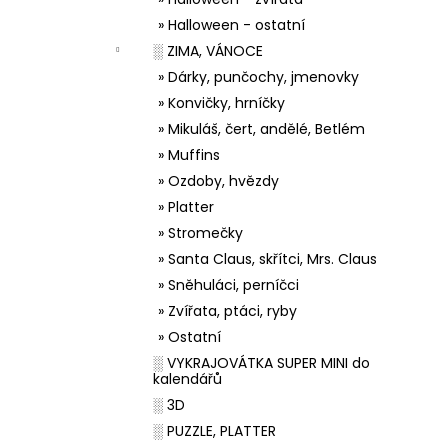
» Halloween - ostatní
░ ZIMA, VÁNOCE
» Dárky, punčochy, jmenovky
» Konvičky, hrníčky
» Mikuláš, čert, andělé, Betlém
» Muffins
» Ozdoby, hvězdy
» Platter
» Stromečky
» Santa Claus, skřítci, Mrs. Claus
» Sněhuláci, perníčci
» Zvířata, ptáci, ryby
» Ostatní
░ VYKRAJOVÁTKA SUPER MINI do
kalendářů
░ 3D
░ PUZZLE, PLATTER