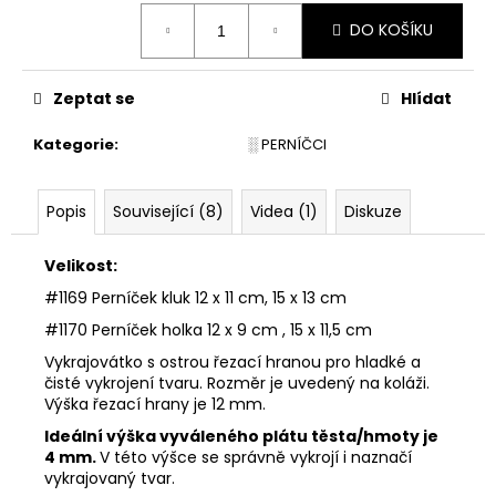
č
Měrná
u
DO KOŠÍKU
cena:
j
e
m
Zeptat se
Hlídat
e
Kategorie
:
░ PERNÍČCI
VYKRAJOVÁTKA
MINI
Popis
Související (8)
Videa (1)
Diskuze
VÁNOČNÍ
#1297
Velikost:
38
Kč
#1169 Perníček kluk 12 x 11 cm, 15 x 13 cm
#1170 Perníček holka 12 x 9 cm , 15 x 11,5 cm
Vykrajovátko s ostrou řezací hranou pro hladké a
čisté vykrojení tvaru. Rozměr je uvedený na koláži.
Výška řezací hrany je 12 mm.
Ideální výška vyváleného plátu těsta/hmoty je
4 mm.
V této výšce se správně vykrojí i naznačí
vykrajovaný tvar.