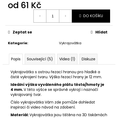
č
od
61 Kč
u
j
Měrná
DO KOŠÍKU
cena:
e
m
e
Zeptat se
Hlídat
Kategorie
:
Vykrajovátka
VYKRAJOVÁTKO
MIKULÁŠ
SET
#347
Popis
Související (5)
Videa (1)
Diskuze
74
Kč
Vykrajovátko s ostrou řezací hranou pro hladké a
čisté vykrojení tvaru. Výška řezací hrany je 12 mm.
Ideální výška vyváleného plátu těsta/hmoty je
4 mm.
V této výšce se správně vykrojí i naznačí
vykrajovaný tvar.
Číslo vykrajovátka Vám zde pomůže dohledat
inspiraci či video návod na zdobení.
Materiál:
Vykrajovátka jsou tištěna na 3D tiskárnách