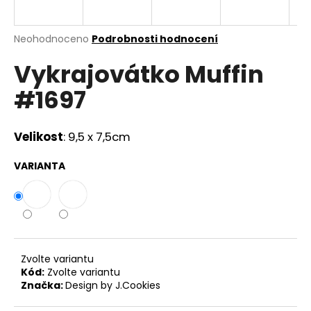
a
j
Průměrné
Neohodnoceno
Podrobnosti hodnocení
í
hodnocení
Vykrajovátko Muffin
produktu
t
je
?
#1697
0,0
z
5
hvězdiček.
Velikost
: 9,5 x 7,5cm
HLEDAT
VARIANTA
D
o
p
Zvolte variantu
o
Kód:
Zvolte variantu
r
Značka:
Design by J.Cookies
u