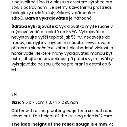
z nejkvalitnějšího PLA plastu s atestem výrobce pro
styk s potravinami. Je šetrný k životnímu prostředí,
biologicky rozložitelný, získaný z přírodních
zdrojů.
Barva vykrajovátka
je náhodná.
Údržba vykrajovátek:
Vykrajovátka myjte ručně v
mýdlové vodě o teplotě do 55
°C. Vykrajovátka
nevystavujte vyšší teplotě jak 55
°C, nedávejte do
trouby, nemyjte v myčce na nádobí, nevystavujte
přímému slunečnímu záření, dlouhodobé vlhkosti a
horké vodě. Některé hrany vykrajovátek mohou být
ostré, dbejte na bezpečnost při práci s vykrajovátky.
Vykrajovátka nejsou určena pro hraní s dětmi do 6
let.
EN
Size:
9,5 x 7,5cm / 3,74 x 2,95inch
Cutter with a sharp cutting edge for a smooth and
clean cut. The height of the cutting edge is 12 mm.
The ideal height of the rolled dough is 4 mm
. At