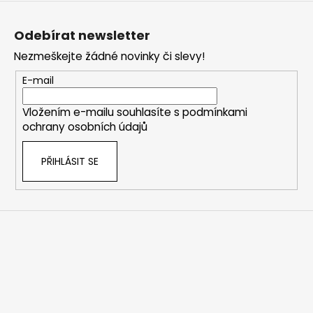
Z
á
Odebírat newsletter
p
Nezmeškejte žádné novinky či slevy!
a
t
E-mail
í
Vložením e-mailu souhlasíte s
podmínkami
ochrany osobních údajů
PŘIHLÁSIT SE