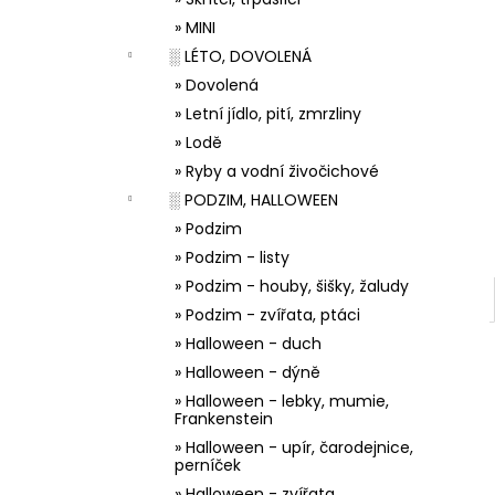
33001 ZDOBÍCÍ SÁČEK
l
» MINI
5 Kč
░ LÉTO, DOVOLENÁ
» Dovolená
» Letní jídlo, pití, zmrzliny
» Lodě
» Ryby a vodní živočichové
░ PODZIM, HALLOWEEN
» Podzim
» Podzim - listy
» Podzim - houby, šišky, žaludy
» Podzim - zvířata, ptáci
» Halloween - duch
» Halloween - dýně
» Halloween - lebky, mumie,
Frankenstein
» Halloween - upír, čarodejnice,
perníček
» Halloween - zvířata