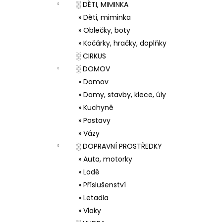
░ DĚTI, MIMINKA
» Děti, miminka
» Oblečky, boty
» Kočárky, hračky, doplňky
░ CIRKUS
░ DOMOV
» Domov
» Domy, stavby, klece, úly
» Kuchyně
» Postavy
» Vázy
░ DOPRAVNÍ PROSTŘEDKY
» Auta, motorky
» Lodě
» Příslušenství
» Letadla
» Vlaky