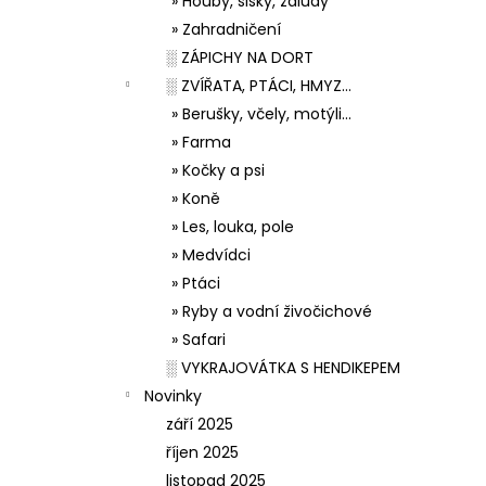
» Houby, šišky, žaludy
» Zahradničení
░ ZÁPICHY NA DORT
░ ZVÍŘATA, PTÁCI, HMYZ...
» Berušky, včely, motýli...
» Farma
» Kočky a psi
» Koně
» Les, louka, pole
» Medvídci
» Ptáci
» Ryby a vodní živočichové
» Safari
░ VYKRAJOVÁTKA S HENDIKEPEM
Novinky
září 2025
říjen 2025
listopad 2025