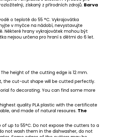
rozložitelný, získaný z přírodních zdrojů.
Barva
odě o teplotě do 55
°C. Vykrajovátka
myjte v myčce na nádobí, nevystavujte
ě. Některé hrany vykrajovátek mohou být
tka nejsou určena pro hraní s dětmi do 6 let.
 The height of the cutting edge is 12 mm.
ht, the cut-out shape will be cutted perfectly.
utorial fo decorating. You can find some more
ighest quality PLA plastic with the certificate
adable, and made of natural resoures.
The
of up to 55°C. Do not expose the cutters to a
do not wash them in the dishwasher, do not
water. Some edges of the cutters may be