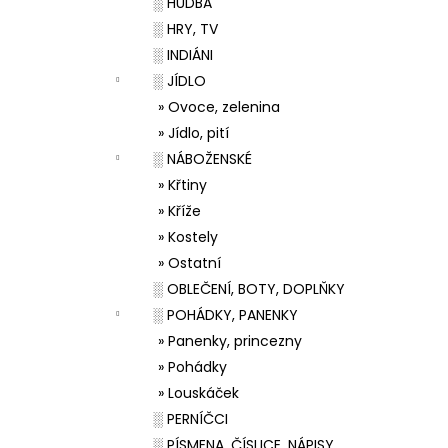
░ HUDBA
░ HRY, TV
░ INDIÁNI
░ JÍDLO
» Ovoce, zelenina
» Jídlo, pití
░ NÁBOŽENSKÉ
» Křtiny
» Kříže
» Kostely
» Ostatní
░ OBLEČENÍ, BOTY, DOPLŇKY
░ POHÁDKY, PANENKY
» Panenky, princezny
» Pohádky
» Louskáček
░ PERNÍČCI
░ PÍSMENA, ČÍSLICE, NÁPISY