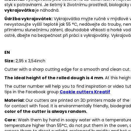
styk s potravinami. Je šetrný k životnímu prostředí, biologicky 
vykrajovátka
je náhodná.
Údržba vykrajovátek:
Vykrajovátka myjte ručně v mýdlové v
nevystavujte vyšší teplotě jak 55
°C, nedávejte do trouby, ne
přímému slunečnímu záření, dlouhodobé vlhkosti a horké vod
ostré, dbejte na bezpečnost při práci s vykrajovátky. Vykrajová
EN
Size:
2,95 x 3,54inch
Cutter with a sharp cutting edge for a smooth and clean cut.
The ideal height of the rolled dough is 4 mm
. At this heig
The cutter number will help you to find inspiration or video t
tips in the
Facebook group
Cookie cutters Kreatif
Material:
Our cutters are printed on 3D printers made of the h
for contact with food. It is environmentally friendly, biodegr
color of the cutter is always random.
Care:
Wash them by hand in soapy water with a temperature 
temperature higher than 55°C, do not put them in the oven, 
expose them to direct sunlight, prolonged humidity and hot 