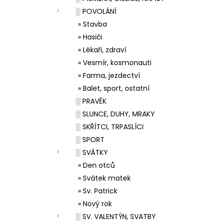
░ POVOLÁNÍ
» Stavba
» Hasiči
» Lékaři, zdraví
» Vesmír, kosmonauti
» Farma, jezdectví
» Balet, sport, ostatní
░ PRAVĚK
░ SLUNCE, DUHY, MRAKY
░ SKŘÍTCI, TRPASLÍCI
░ SPORT
░ SVÁTKY
» Den otců
» Svátek matek
» Sv. Patrick
» Nový rok
░ SV. VALENTÝN, SVATBY