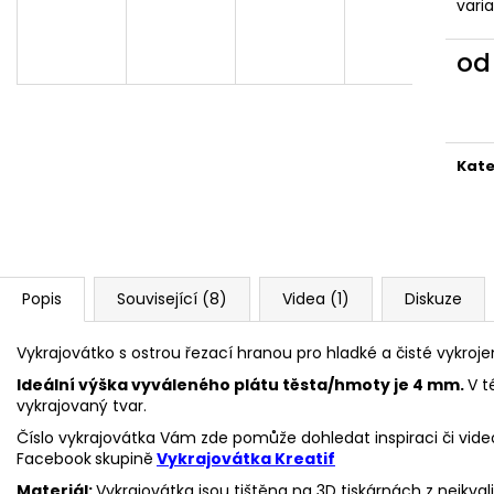
VYKRAJOVÁTKA CHRISTMAS JOY #423
VYKRAJOVÁTKA 
vari
#1584
49 Kč
39 Kč
o
Měr
cena
Kate
Popis
Související (8)
Videa (1)
Diskuze
Vykrajovátko s ostrou řezací hranou pro hladké a čisté vykroje
Ideální výška vyváleného plátu těsta/hmoty je 4 mm.
V t
vykrajovaný tvar.
Číslo vykrajovátka Vám zde pomůže dohledat inspiraci či vide
Facebook
skupině
Vykrajovátka Kreatif
Materiál:
Vykrajovátka jsou tištěna na 3D tiskárnách z nejkva