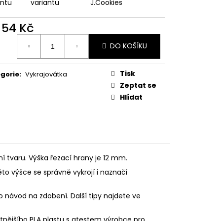
PODZIMNÍ KOLEKCE
antu
variantu
J.Cookies
d
54 Kč
ná
DO KOŠÍKU
:
Tisk
gorie
:
Vykrajovátka
Zeptat se
Hlídat
ní tvaru. Výška řezací hrany je 12 mm.
éto výšce se správně vykrojí i naznačí
o návod na zdobení. Další tipy najdete ve
litnějšího PLA plastu s atestem výrobce pro