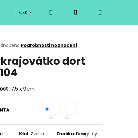
Hledat
Přihlášení
Nákupní
prodej
Kurzy
Odkazy
O vykrajovátkách
CZK
košík
rné
odnoceno
Podrobnosti hodnocení
cení
krajovátko dort
ktu
104
ček.
ost:
7,5 x 9cm
ANTA
Následující
te
Kód:
Zvolte
Značka:
Design by