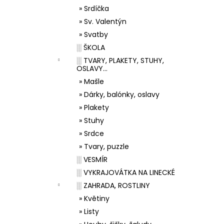
» Srdíčka
» Sv. Valentýn
» Svatby
░ ŠKOLA
░ TVARY, PLAKETY, STUHY,
OSLAVY...
» Mašle
» Dárky, balónky, oslavy
» Plakety
» Stuhy
» Srdce
» Tvary, puzzle
░ VESMÍR
░ VYKRAJOVÁTKA NA LINECKÉ
░ ZAHRADA, ROSTLINY
» Květiny
» Listy