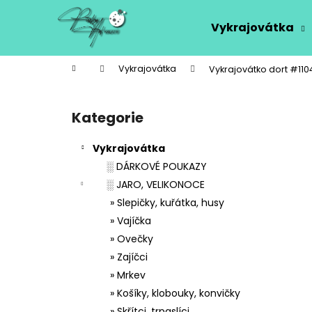
K
Přejít
na
o
Vykrajovátka
obsah
Zpět
Zpět
š
do
do
í
Domů
Vykrajovátka
Vykrajovátko dort #110
k
obchodu
obchodu
P
o
Kategorie
Přeskočit
s
kategorie
t
Vykrajovátka
r
░ DÁRKOVÉ POUKAZY
a
░ JARO, VELIKONOCE
n
» Slepičky, kuřátka, husy
n
» Vajíčka
í
» Ovečky
p
» Zajíčci
a
» Mrkev
n
» Košíky, klobouky, konvičky
e
» Skřítci, trpaslíci