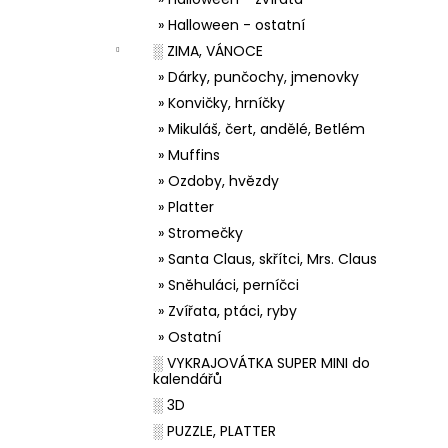
» Halloween - ostatní
░ ZIMA, VÁNOCE
» Dárky, punčochy, jmenovky
» Konvičky, hrníčky
» Mikuláš, čert, andělé, Betlém
» Muffins
» Ozdoby, hvězdy
» Platter
» Stromečky
» Santa Claus, skřítci, Mrs. Claus
» Sněhuláci, perníčci
» Zvířata, ptáci, ryby
» Ostatní
░ VYKRAJOVÁTKA SUPER MINI do
kalendářů
░ 3D
░ PUZZLE, PLATTER