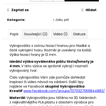
č
u
Zeptat se
Hlídat
j
e
Kategorie
:
» Jídlo, pití
m
e
Popis
Související (2)
Videa (1)
Diskuze
VYKRAJOVÁTKA
CHRISTMAS
Vykrajovátko s ostrou řezací hranou pro hladké a
JOY
čisté vykrojení tvaru. Rozměr je uvedený na koláži.
#423
Výška řezací hrany je 12 mm.
49
Ideální výška vyváleného plátu těsta/hmoty je
Kč
4 mm.
V této výšce se správně vykrojí i naznačí
vykrajovaný tvar.
Číslo vykrajovátka Vám zde pomůže dohledat
inspiraci či video návod na zdobení. Další tipy
najdete ve Facebook
skupině Vykrajovátka
KreatiF
www.facebook.com/groups/1370327059844882/
.
Materiál:
Vykrajovátka jsou tištěna na 3D tiskárnách
z nejkvalitnějšího PLA plastu s atestem výrobce pro