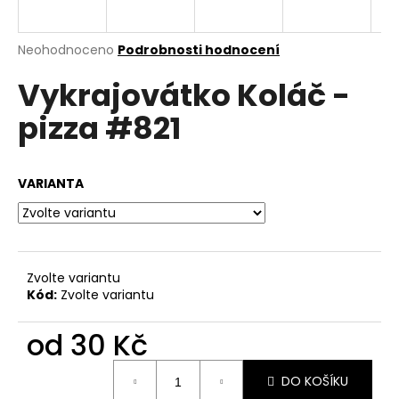
a
j
Průměrné
Neohodnoceno
Podrobnosti hodnocení
í
hodnocení
Vykrajovátko Koláč -
produktu
t
je
?
pizza #821
0,0
z
5
hvězdiček.
VARIANTA
HLEDAT
Zvolte variantu
D
Kód:
Zvolte variantu
o
p
od
30 Kč
o
r
Měrná
u
DO KOŠÍKU
cena: