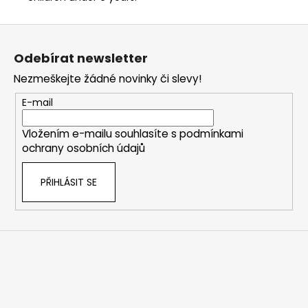
Z
á
Odebírat newsletter
p
Nezmeškejte žádné novinky či slevy!
a
t
E-mail
í
Vložením e-mailu souhlasíte s
podmínkami
ochrany osobních údajů
PŘIHLÁSIT SE