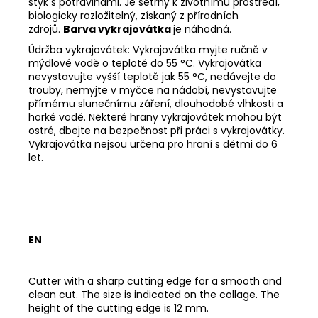
styk s potravinami. Je šetrný k životnímu prostředí,
biologicky rozložitelný, získaný z přírodních
zdrojů.
Barva vykrajovátka
je náhodná.
Údržba vykrajovátek: Vykrajovátka myjte ručně v
mýdlové vodě o teplotě do 55
°C. Vykrajovátka
nevystavujte vyšší teplotě jak 55
°C, nedávejte do
trouby, nemyjte v myčce na nádobí, nevystavujte
přímému slunečnímu záření, dlouhodobé vlhkosti a
horké vodě. Některé hrany vykrajovátek mohou být
ostré, dbejte na bezpečnost při práci s vykrajovátky.
Vykrajovátka nejsou určena pro hraní s dětmi do 6
let.
EN
Cutter with a sharp cutting edge for a smooth and
clean cut. The size is indicated on the collage. The
height of the cutting edge is 12 mm.