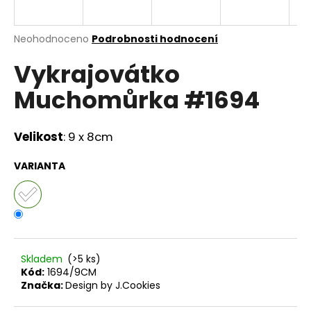
a
j
Průměrné
Neohodnoceno
Podrobnosti hodnocení
í
hodnocení
Vykrajovátko
produktu
t
je
?
Muchomůrka #1694
0,0
z
5
hvězdiček.
Velikost
: 9 x 8cm
HLEDAT
VARIANTA
D
o
p
Skladem
(>5 ks)
o
Kód:
1694/9CM
r
Značka:
Design by J.Cookies
u