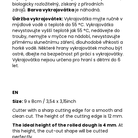
biologicky rozložitelný, získaný z přírodních
zdrojů.
Barva vykrajovátka
je náhodná.
Údržba vykrajovátek:
Vykrajovátka myjte ručně v
mýdlové vodě o teplotě do 55
°C. Vykrajovátka
nevystavujte vyšší teplotě jak 55
°C, nedávejte do
trouby, nemyjte v myčce na nádobí, nevystavujte
přímému slunečnímu záření, dlouhodobé vlhkosti a
horké vodě. Některé hrany vykrajovátek mohou být
ostré, dbejte na bezpečnost při práci s vykrajovátky.
Vykrajovátka nejsou určena pro hraní s dětmi do 6
let.
EN
Size:
9 x 8cm / 3,54 x 3,15inch
Cutter with a sharp cutting edge for a smooth and
clean cut. The height of the cutting edge is 12 mm.
The ideal height of the rolled dough is 4 mm
. At
this height, the cut-out shape will be cutted
perfectly.