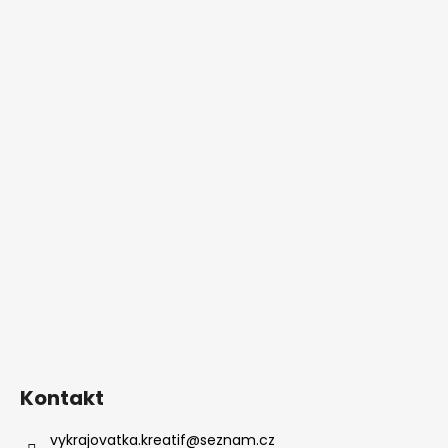
Kontakt
vykrajovatka.kreatif
@
seznam.cz