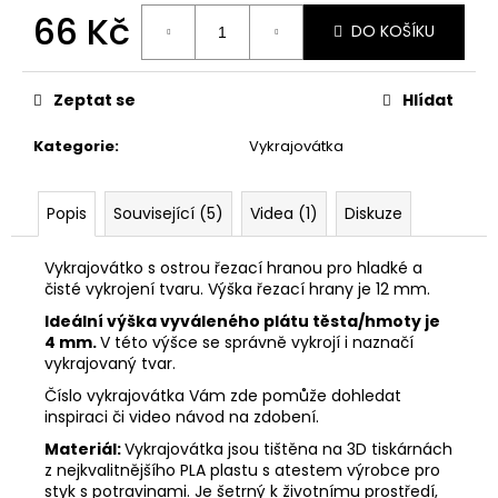
č
66 Kč
u
DO KOŠÍKU
j
Měrná
e
cena:
m
Zeptat se
Hlídat
e
Kategorie
:
Vykrajovátka
VYKRAJOVÁTKA
VELIKONOČNÍ
Popis
Související (5)
Videa (1)
Diskuze
ZVÍŘÁTKA
#1988
Vykrajovátko s ostrou řezací hranou pro hladké a
25
čisté vykrojení tvaru. Výška řezací hrany je 12 mm.
Kč
Ideální výška vyváleného plátu těsta/hmoty je
4 mm.
V této výšce se správně vykrojí i naznačí
vykrajovaný tvar.
Číslo vykrajovátka Vám zde pomůže dohledat
inspiraci či video návod na zdobení.
Materiál:
Vykrajovátka jsou tištěna na 3D tiskárnách
z nejkvalitnějšího PLA plastu s atestem výrobce pro
styk s potravinami. Je šetrný k životnímu prostředí,