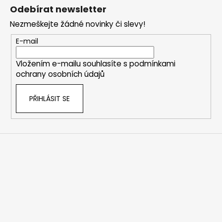
á
Odebírat newsletter
p
Nezmeškejte žádné novinky či slevy!
a
t
E-mail
í
Vložením e-mailu souhlasíte s
podmínkami
ochrany osobních údajů
PŘIHLÁSIT SE