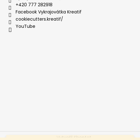
+420 777 282918
Facebook Vykrajovátka Kreatif
cookiecutters.kreatif/
YouTube
Vytvořil Shoptet
Vážení a milí, jedeme soutěžit na Cake International, takže