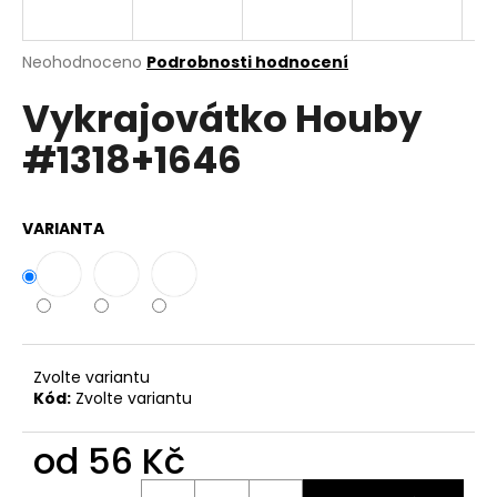
a
j
Průměrné
Neohodnoceno
Podrobnosti hodnocení
í
hodnocení
Vykrajovátko Houby
produktu
t
je
?
#1318+1646
0,0
z
5
hvězdiček.
VARIANTA
HLEDAT
D
o
Zvolte variantu
Kód:
Zvolte variantu
p
o
od
56 Kč
r
u
Měrná