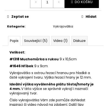
č
DO KOŠÍKU
cena:
u
j
e
Zeptat se
Hlídat
m
e
Kategorie
:
Vykrajovátka
VYKRAJOVÁTKA
Popis
Související (5)
Videa (1)
Diskuze
ZAJÍČCI
#1515
Velikost:
49
Kč
#1318 Muchomůrka s rukou
9 x 10,5cm
#1646 Hříbek
9 x 9cm
Vykrajovátko s ostrou řezací hranou pro hladké a
čisté vykrojení tvaru. Výška řezací hrany je 12 mm.
Ideální výška vyváleného plátu těsta/hmoty je
4 mm.
V této výšce se správně vykrojí i naznačí
vykrajovaný tvar.
Číslo vykrajovátka Vám zde pomůže dohledat
inspiraci či video návod na zdobení. Další tipy