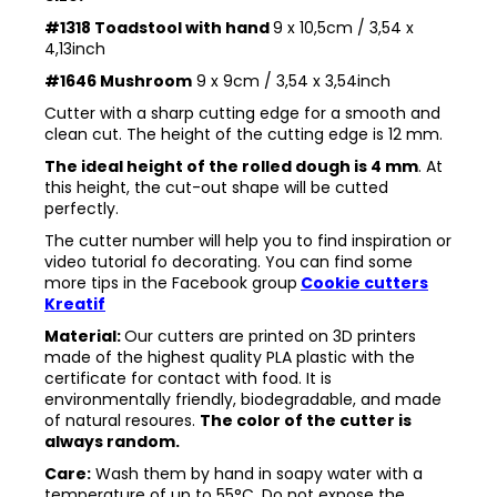
#1318 Toadstool with hand
9 x 10,5cm / 3,54 x
4,13inch
#1646 Mushroom
9 x 9cm / 3,54 x 3,54inch
Cutter with a sharp cutting edge for a smooth and
clean cut. The height of the cutting edge is 12 mm.
The ideal height of the rolled dough is 4 mm
. At
this height, the cut-out shape will be cutted
perfectly.
The cutter number will help you to find inspiration or
video tutorial fo decorating. You can find some
more tips in the
Facebook group
Cookie cutters
Kreatif
Material:
Our cutters are printed on 3D printers
made of the highest quality PLA plastic with the
certificate for contact with food. It is
environmentally friendly, biodegradable, and made
of natural resoures.
The color of the cutter is
always random.
Care:
Wash them by hand in soapy water with a
temperature of up to 55°C. Do not expose the