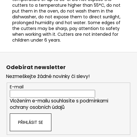
cutters to a temperature higher than 55°C, do not
put them in the oven, do not wash them in the
dishwasher, do not expose them to direct sunlight,
prolonged humidity and hot water. Some edges of
the cutters may be sharp, pay attention to safety
when working with it. Cutters are not intended for
children under 6 years.
Z
á
Odebírat newsletter
p
Nezmeškejte žádné novinky či slevy!
a
t
E-mail
í
Vložením e-mailu souhlasíte s
podmínkami
ochrany osobních údajů
PŘIHLÁSIT SE