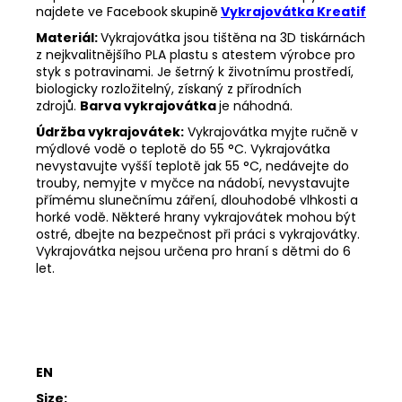
najdete ve Facebook
skupině
Vykrajovátka Kreatif
Materiál:
Vykrajovátka jsou tištěna na 3D tiskárnách
z nejkvalitnějšího PLA plastu s atestem výrobce pro
styk s potravinami. Je šetrný k životnímu prostředí,
biologicky rozložitelný, získaný z přírodních
zdrojů.
Barva vykrajovátka
je náhodná.
Údržba vykrajovátek:
Vykrajovátka myjte ručně v
mýdlové vodě o teplotě do 55
°C. Vykrajovátka
nevystavujte vyšší teplotě jak 55
°C, nedávejte do
trouby, nemyjte v myčce na nádobí, nevystavujte
přímému slunečnímu záření, dlouhodobé vlhkosti a
horké vodě. Některé hrany vykrajovátek mohou být
ostré, dbejte na bezpečnost při práci s vykrajovátky.
Vykrajovátka nejsou určena pro hraní s dětmi do 6
let.
EN
Size: