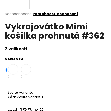
a
j
Průměrné
Neohodnoceno
Podrobnosti hodnocení
í
hodnocení
Vykrajovátko Mimi
produktu
t
je
?
košilka prohnutá #362
0,0
z
5
hvězdiček.
2 velikosti
HLEDAT
VARIANTA
D
o
p
Zvolte variantu
o
Kód:
Zvolte variantu
r
u