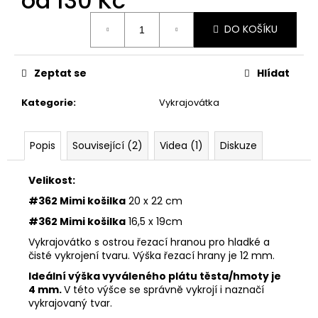
od
130 Kč
č
u
Měrná
DO KOŠÍKU
j
cena:
e
m
Zeptat se
Hlídat
e
Kategorie
:
Vykrajovátka
VYKRAJOVÁTKA
MINI
VÁNOČNÍ
Popis
Související (2)
Videa (1)
Diskuze
#1297
38
Velikost:
Kč
#362 Mimi košilka
20 x 22 cm
#362 Mimi košilka
16,5 x 19cm
Vykrajovátko s ostrou řezací hranou pro hladké a
čisté vykrojení tvaru. Výška řezací hrany je 12 mm.
Ideální výška vyváleného plátu těsta/hmoty je
4 mm.
V této výšce se správně vykrojí i naznačí
vykrajovaný tvar.