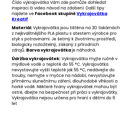
Číslo vykrajovátka Vám zde pomůže dohledat
inspiraci či video návod na zdobení. Další tipy
najdete ve
Facebook skupině
Vykrajovátka
Kreatif
Materiál:
Vykrajovátka jsou tištěna na 3D tiskárnách
z nejkvalitnějšího PLA plastu s atestem výrobce pro
styk s potravinami. Je šetrný k životnímu prostředí,
biologicky rozložitelný, získaný z přírodních
zdrojů.
Barva vykrajovátka
je náhodná.
Údržba vykrajovátek:
Vykrajovátka myjte ručně v
mýdlové vodě o teplotě do 55
°C. Vykrajovátka
nevystavujte vyšší teplotě jak 55
°C, nedávejte do
trouby, nemyjte v myčce na nádobí, nevystavujte
přímému slunečnímu záření, dlouhodobé vlhkosti a
horké vodě. Některé hrany vykrajovátek mohou být
ostré, dbejte na bezpečnost při práci s vykrajovátky.
Vykrajovátka nejsou určena pro hraní s dětmi do 6
let