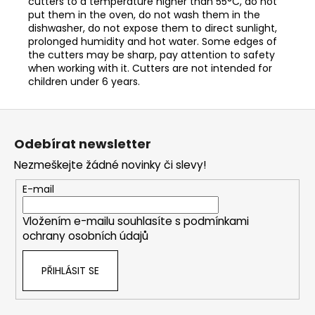
cutters to a temperature higher than 55°C, do not
put them in the oven, do not wash them in the
dishwasher, do not expose them to direct sunlight,
prolonged humidity and hot water. Some edges of
the cutters may be sharp, pay attention to safety
when working with it. Cutters are not intended for
children under 6 years.
Z
á
Odebírat newsletter
p
Nezmeškejte žádné novinky či slevy!
a
t
E-mail
í
Vložením e-mailu souhlasíte s
podmínkami
ochrany osobních údajů
PŘIHLÁSIT SE