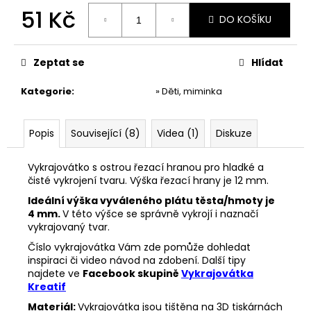
č
51 Kč
u
DO KOŠÍKU
j
Měrná
e
cena:
m
Zeptat se
Hlídat
e
Kategorie
:
» Děti, miminka
VYKRAJOVÁTKA
VELIKONOČNÍ
Popis
Související (8)
Videa (1)
Diskuze
ZVÍŘÁTKA
#1988
Vykrajovátko s ostrou řezací hranou pro hladké a
25
čisté vykrojení tvaru. Výška řezací hrany je 12 mm.
Kč
Ideální výška vyváleného plátu těsta/hmoty je
4 mm.
V této výšce se správně vykrojí i naznačí
vykrajovaný tvar.
Číslo vykrajovátka Vám zde pomůže dohledat
inspiraci či video návod na zdobení. Další tipy
najdete ve
Facebook skupině
Vykrajovátka
Kreatif
Materiál:
Vykrajovátka jsou tištěna na 3D tiskárnách