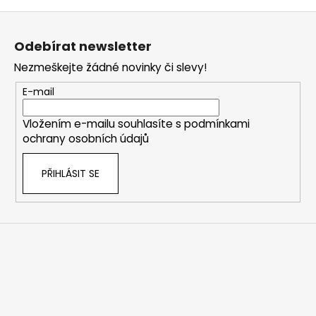
Z
á
Odebírat newsletter
p
Nezmeškejte žádné novinky či slevy!
a
t
E-mail
í
Vložením e-mailu souhlasíte s
podmínkami
ochrany osobních údajů
PŘIHLÁSIT SE