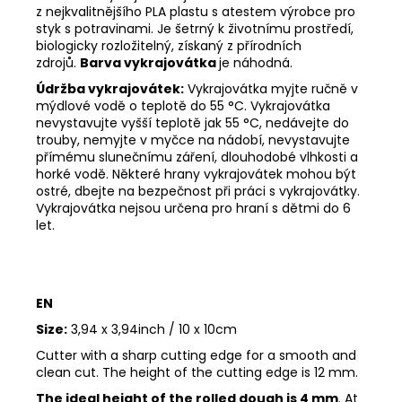
z nejkvalitnějšího PLA plastu s atestem výrobce pro
styk s potravinami. Je šetrný k životnímu prostředí,
biologicky rozložitelný, získaný z přírodních
zdrojů.
Barva vykrajovátka
je náhodná.
Údržba vykrajovátek:
Vykrajovátka myjte ručně v
mýdlové vodě o teplotě do 55
°C. Vykrajovátka
nevystavujte vyšší teplotě jak 55
°C, nedávejte do
trouby, nemyjte v myčce na nádobí, nevystavujte
přímému slunečnímu záření, dlouhodobé vlhkosti a
horké vodě. Některé hrany vykrajovátek mohou být
ostré, dbejte na bezpečnost při práci s vykrajovátky.
Vykrajovátka nejsou určena pro hraní s dětmi do 6
let.
EN
Size:
3,94 x 3,94inch / 10 x 10cm
Cutter with a sharp cutting edge for a smooth and
clean cut. The height of the cutting edge is 12 mm.
The ideal height of the rolled dough is 4 mm
. At