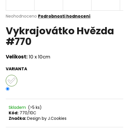
a
j
Průměrné
Neohodnoceno
Podrobnosti hodnocení
í
hodnocení
Vykrajovátko Hvězda
produktu
t
je
?
#770
0,0
z
5
hvězdiček.
Velikost:
10 x 10cm
HLEDAT
VARIANTA
D
o
p
Skladem
(>5 ks)
o
Kód:
770/10C
r
Značka:
Design by J.Cookies
u