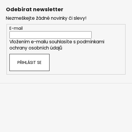
á
Odebírat newsletter
p
Nezmeškejte žádné novinky či slevy!
a
t
E-mail
í
Vložením e-mailu souhlasíte s
podmínkami
ochrany osobních údajů
PŘIHLÁSIT SE