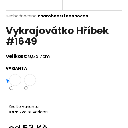
a
j
Průměrné
Neohodnoceno
Podrobnosti hodnocení
í
hodnocení
Vykrajovátko Hříbek
produktu
t
je
?
#1649
0,0
z
5
hvězdiček.
Velikost
: 9,5 x 7cm
HLEDAT
VARIANTA
D
o
p
Zvolte variantu
o
Kód:
Zvolte variantu
r
u