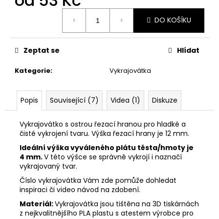
od
53 Kč
č
u
Měrná
DO KOŠÍKU
j
cena:
e
m
Zeptat se
Hlídat
e
Kategorie
:
Vykrajovátka
VYKRAJOVÁTKA
CHRISTMAS
JOY
Popis
Související (7)
Videa (1)
Diskuze
#423
49
Vykrajovátko s ostrou řezací hranou pro hladké a
Kč
čisté vykrojení tvaru. Výška řezací hrany je 12 mm.
Ideální výška vyváleného plátu těsta/hmoty je
4 mm.
V této výšce se správně vykrojí i naznačí
vykrajovaný tvar.
Číslo vykrajovátka Vám zde pomůže dohledat
inspiraci či video návod na zdobení.
Materiál:
Vykrajovátka jsou tištěna na 3D tiskárnách
z nejkvalitnějšího PLA plastu s atestem výrobce pro