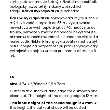
styk s potravinami. Je šetrný k životnímu prostředí,
biologicky rozložitelný, získaný z přírodních
zdrojů.
Barva vykrajovátka
je náhodná.
Údržba vykrajovátek:
Vykrajovátka myjte ručně v
mýdlové vodě o teplotě do 55
°C. Vykrajovátka
nevystavujte vyšší teplotě jak 55
°C, nedávejte do
trouby, nemyjte v myčce na nádobí, nevystavujte
přímému slunečnímu záření, dlouhodobé vlhkosti a
horké vodě. Některé hrany vykrajovátek mohou být
ostré, dbejte na bezpečnost při práci s vykrajovátky.
Vykrajovátka nejsou určena pro hraní s dětmi do 6
let.
EN
Size:
3,74 x 2,76inch / 9,5 x 7cm
Cutter with a sharp cutting edge for a smooth and
clean cut. The height of the cutting edge is 12 mm.
The ideal height of the rolled dough is 4 mm
. At
this height, the cut-out shape will be cutted