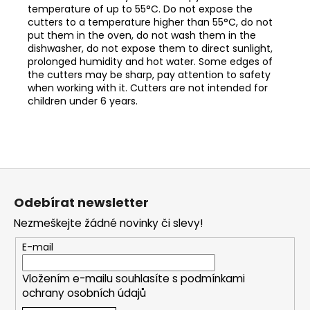
temperature of up to 55°C. Do not expose the
cutters to a temperature higher than 55°C, do not
put them in the oven, do not wash them in the
dishwasher, do not expose them to direct sunlight,
prolonged humidity and hot water. Some edges of
the cutters may be sharp, pay attention to safety
when working with it. Cutters are not intended for
children under 6 years.
Z
á
Odebírat newsletter
p
Nezmeškejte žádné novinky či slevy!
a
t
E-mail
í
Vložením e-mailu souhlasíte s
podmínkami
ochrany osobních údajů