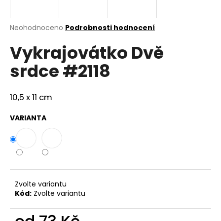
a
j
Průměrné
Neohodnoceno
Podrobnosti hodnocení
í
hodnocení
Vykrajovátko Dvě
produktu
t
je
?
srdce #2118
0,0
z
5
hvězdiček.
10,5 x 11 cm
HLEDAT
VARIANTA
D
o
p
Zvolte variantu
o
Kód:
Zvolte variantu
r
u