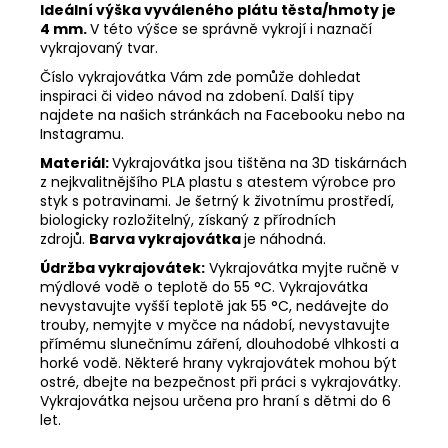
Ideální výška vyváleného plátu těsta/hmoty je
4 mm.
V této výšce se správně vykrojí i naznačí
vykrajovaný tvar.
Číslo vykrajovátka Vám zde pomůže dohledat
inspiraci či video návod na zdobení. Další tipy
najdete na našich stránkách na Facebooku nebo na
Instagramu.
Materiál:
Vykrajovátka jsou tištěna na 3D tiskárnách
z nejkvalitnějšího PLA plastu s atestem výrobce pro
styk s potravinami. Je šetrný k životnímu prostředí,
biologicky rozložitelný, získaný z přírodních
zdrojů.
Barva vykrajovátka
je náhodná.
Údržba vykrajovátek:
Vykrajovátka myjte ručně v
mýdlové vodě o teplotě do 55
°C. Vykrajovátka
nevystavujte vyšší teplotě jak 55
°C, nedávejte do
trouby, nemyjte v myčce na nádobí, nevystavujte
přímému slunečnímu záření, dlouhodobé vlhkosti a
horké vodě. Některé hrany vykrajovátek mohou být
ostré, dbejte na bezpečnost při práci s vykrajovátky.
Vykrajovátka nejsou určena pro hraní s dětmi do 6
let.