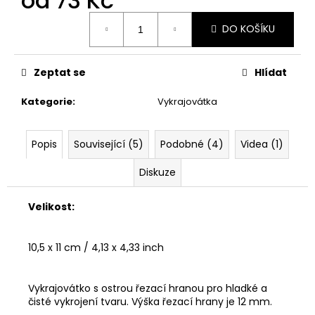
od
73 Kč
č
u
Měrná
DO KOŠÍKU
j
cena:
e
m
Zeptat se
Hlídat
e
Kategorie
:
Vykrajovátka
VYKRAJOVÁTKA
ZAJÍČCI
#1515
Popis
Související (5)
Podobné (4)
Videa (1)
49
Diskuze
Kč
Velikost:
10,5 x 11 cm / 4,13 x 4,33 inch
Vykrajovátko s ostrou řezací hranou pro hladké a
čisté vykrojení tvaru. Výška řezací hrany je 12 mm.