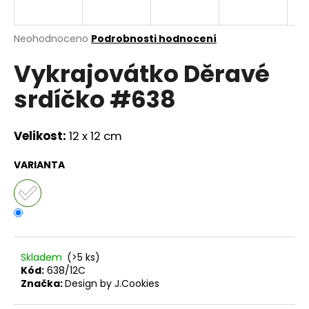
a
j
Průměrné
Neohodnoceno
Podrobnosti hodnocení
í
hodnocení
Vykrajovátko Děravé
produktu
t
je
?
srdíčko #638
0,0
z
5
hvězdiček.
Velikost:
12 x 12 cm
HLEDAT
VARIANTA
D
o
p
Skladem
(>5 ks)
o
Kód:
638/12C
r
Značka:
Design by J.Cookies
u