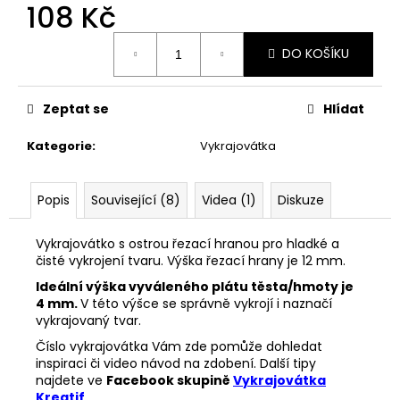
č
108 Kč
u
j
Měrná
DO KOŠÍKU
cena:
e
m
e
Zeptat se
Hlídat
Kategorie
:
Vykrajovátka
VYKRAJOVÁTKO
MIKULÁŠ
SET
#347
Popis
Související (8)
Videa (1)
Diskuze
74
Kč
Vykrajovátko s ostrou řezací hranou pro hladké a
čisté vykrojení tvaru. Výška řezací hrany je 12 mm.
Ideální výška vyváleného plátu těsta/hmoty je
4 mm.
V této výšce se správně vykrojí i naznačí
vykrajovaný tvar.
Číslo vykrajovátka Vám zde pomůže dohledat
inspiraci či video návod na zdobení. Další tipy
najdete ve
Facebook skupině
Vykrajovátka
Kreatif