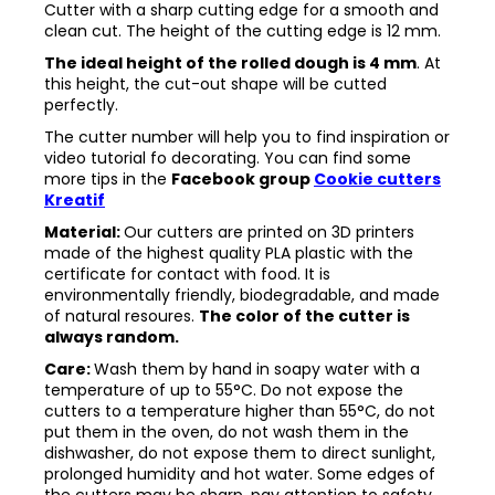
Cutter with a sharp cutting edge for a smooth and
clean cut. The height of the cutting edge is 12 mm.
The ideal height of the rolled dough is 4 mm
. At
this height, the cut-out shape will be cutted
perfectly.
The cutter number will help you to find inspiration or
video tutorial fo decorating. You can find some
more tips in the
Facebook group
Cookie cutters
Kreatif
Material:
Our cutters are printed on 3D printers
made of the highest quality PLA plastic with the
certificate for contact with food. It is
environmentally friendly, biodegradable, and made
of natural resoures.
The color of the cutter is
always random.
Care:
Wash them by hand in soapy water with a
temperature of up to 55°C. Do not expose the
cutters to a temperature higher than 55°C, do not
put them in the oven, do not wash them in the
dishwasher, do not expose them to direct sunlight,
prolonged humidity and hot water. Some edges of
the cutters may be sharp, pay attention to safety