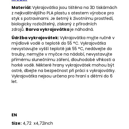
Materiál:
Vykrajovátka jsou tištěna na 3D tiskárnách
z nejkvalitnějšího PLA plastu s atestem výrobce pro
styk s potravinami. Je šetrný k životnímu prostředí,
biologicky rozložitelný, získaný z přírodních
zdrojů.
Barva vykrajovátka
je náhodná.
Údržba vykrajovátek:
Vykrajovátka myjte ručně v
mýdlové vodě o teplotě do 55
°C. Vykrajovátka
nevystavujte vyšší teplotě jak 55
°C, nedávejte do
trouby, nemyjte v myčce na nádobí, nevystavujte
přímému slunečnímu záření, dlouhodobé vlhkosti a
horké vodě. Některé hrany vykrajovátek mohou být
ostré, dbejte na bezpečnost při práci s vykrajovátky.
Vykrajovátka nejsou určena pro hraní s dětmi do 6
let.
EN
Size:
4,72 x4,72inch