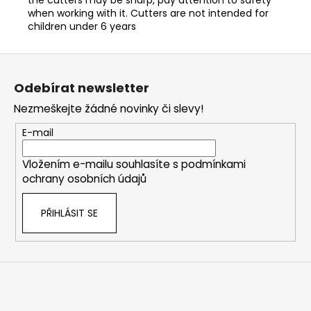
when working with it. Cutters are not intended for
children under 6 years
Z
á
Odebírat newsletter
p
Nezmeškejte žádné novinky či slevy!
a
t
E-mail
í
Vložením e-mailu souhlasíte s
podmínkami
ochrany osobních údajů
PŘIHLÁSIT SE