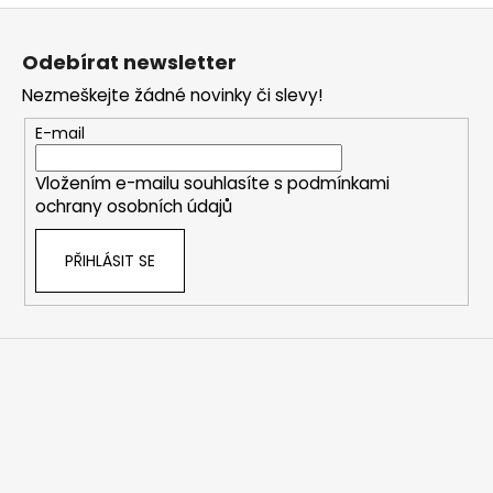
Z
á
Odebírat newsletter
p
Nezmeškejte žádné novinky či slevy!
a
t
E-mail
í
Vložením e-mailu souhlasíte s
podmínkami
ochrany osobních údajů
PŘIHLÁSIT SE