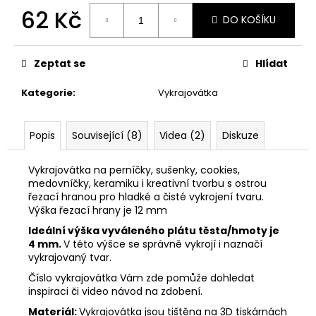
č
62 Kč
u
DO KOŠÍKU
j
Měrná
e
cena:
m
Zeptat se
Hlídat
e
Kategorie
:
Vykrajovátka
VYKRAJOVÁTKA
CHRISTMAS
Popis
Související (8)
Videa (2)
Diskuze
JOY
#423
Vykrajovátka na perníčky, sušenky, cookies,
49
medovníčky, keramiku i kreativní tvorbu s ostrou
Kč
řezací hranou pro hladké a čisté vykrojení tvaru.
Výška řezací hrany je 12 mm
Ideální výška vyváleného plátu těsta/hmoty je
4 mm.
V této výšce se správně vykrojí i naznačí
vykrajovaný tvar.
Číslo vykrajovátka Vám zde pomůže dohledat
inspiraci či video návod na zdobení.
Materiál:
Vykrajovátka jsou tištěna na 3D tiskárnách