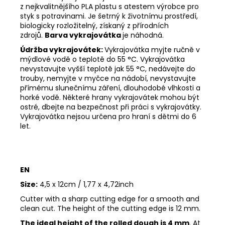
z nejkvalitnějšího PLA plastu s atestem výrobce pro
styk s potravinami. Je šetrný k životnímu prostředí,
biologicky rozložitelný, získaný z přírodních
zdrojů.
Barva vykrajovátka
je náhodná.
Údržba vykrajovátek:
Vykrajovátka myjte ručně v
mýdlové vodě o teplotě do 55
°C. Vykrajovátka
nevystavujte vyšší teplotě jak 55
°C, nedávejte do
trouby, nemyjte v myčce na nádobí, nevystavujte
přímému slunečnímu záření, dlouhodobé vlhkosti a
horké vodě. Některé hrany vykrajovátek mohou být
ostré, dbejte na bezpečnost při práci s vykrajovátky.
Vykrajovátka nejsou určena pro hraní s dětmi do 6
let.
EN
Size:
4,5 x 12cm / 1,77 x 4,72inch
Cutter with a sharp cutting edge for a smooth and
clean cut. The height of the cutting edge is 12 mm.
The ideal height of the rolled dough is 4 mm
. At