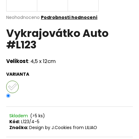
a
j
Průměrné
Neohodnoceno
Podrobnosti hodnocení
í
hodnocení
Vykrajovátko Auto
produktu
t
je
?
#L123
0,0
z
5
hvězdiček.
Velikost
:
4,5 x 12cm
HLEDAT
VARIANTA
D
o
p
Skladem
(>5 ks)
o
Kód:
L123/4-5
r
Značka:
Design by J.Cookies from LILIAO
u