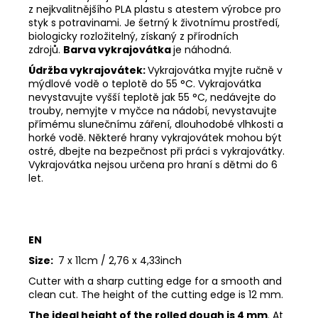
z nejkvalitnějšího PLA plastu s atestem výrobce pro
styk s potravinami. Je šetrný k životnímu prostředí,
biologicky rozložitelný, získaný z přírodních
zdrojů.
Barva vykrajovátka
je náhodná.
Údržba vykrajovátek:
Vykrajovátka myjte ručně v
mýdlové vodě o teplotě do 55
°C. Vykrajovátka
nevystavujte vyšší teplotě jak 55
°C, nedávejte do
trouby, nemyjte v myčce na nádobí, nevystavujte
přímému slunečnímu záření, dlouhodobé vlhkosti a
horké vodě. Některé hrany vykrajovátek mohou být
ostré, dbejte na bezpečnost při práci s vykrajovátky.
Vykrajovátka nejsou určena pro hraní s dětmi do 6
let.
EN
Size:
7 x 11cm / 2,76 x 4,33inch
Cutter with a sharp cutting edge for a smooth and
clean cut. The height of the cutting edge is 12 mm.
The ideal height of the rolled dough is 4 mm
. At