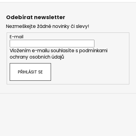
Z
á
Odebírat newsletter
p
Nezmeškejte žádné novinky či slevy!
a
t
E-mail
í
Vložením e-mailu souhlasíte s
podmínkami
ochrany osobních údajů
PŘIHLÁSIT SE