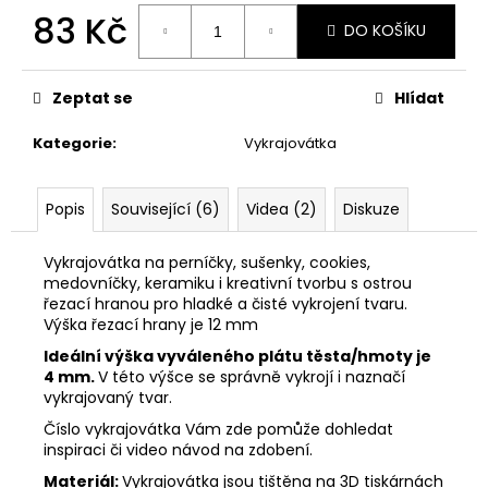
č
83 Kč
u
DO KOŠÍKU
j
Měrná
e
cena:
m
Zeptat se
Hlídat
e
Kategorie
:
Vykrajovátka
VYKRAJOVÁTKA
ZAJÍČCI
Popis
Související (6)
Videa (2)
Diskuze
#1515
49
Vykrajovátka na perníčky, sušenky, cookies,
Kč
medovníčky, keramiku i kreativní tvorbu s ostrou
řezací hranou pro hladké a čisté vykrojení tvaru.
Výška řezací hrany je 12 mm
Ideální výška vyváleného plátu těsta/hmoty je
4 mm.
V této výšce se správně vykrojí i naznačí
vykrajovaný tvar.
Číslo vykrajovátka Vám zde pomůže dohledat
inspiraci či video návod na zdobení.
Materiál:
Vykrajovátka jsou tištěna na 3D tiskárnách