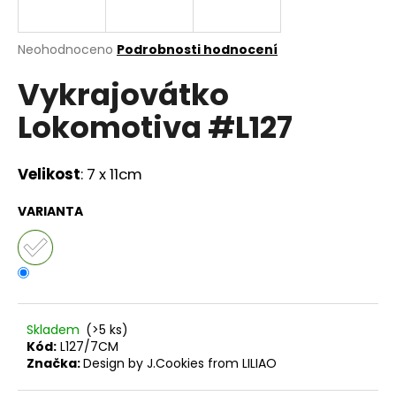
a
j
Průměrné
Neohodnoceno
Podrobnosti hodnocení
í
hodnocení
Vykrajovátko
produktu
t
je
?
Lokomotiva #L127
0,0
z
5
hvězdiček.
Velikost
:
7 x 11cm
HLEDAT
VARIANTA
D
o
p
Skladem
(>5 ks)
o
Kód:
L127/7CM
r
Značka:
Design by J.Cookies from LILIAO
u