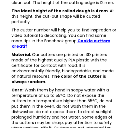
clean cut. The height of the cutting edge is 12 mm.
The ideal height of the rolled dough is 4 mm
. At
this height, the cut-out shape will be cutted
perfectly.
The cutter number will help you to find inspiration or
video tutorial fo decorating. You can find some
more tips in the
Facebook group
Cookie cutters
Kreatif
Material:
Our cutters are printed on 3D printers
made of the highest quality PLA plastic with the
certificate for contact with food. It is
environmentally friendly, biodegradable, and made
of natural resoures.
The color of the cutter is
always random.
Care:
Wash them by hand in soapy water with a
temperature of up to 55°C. Do not expose the
cutters to a temperature higher than 55°C, do not
put them in the oven, do not wash them in the
dishwasher, do not expose them to direct sunlight,
prolonged humidity and hot water. Some edges of
the cutters may be sharp, pay attention to safety
when working with it. Cutters are not intended for