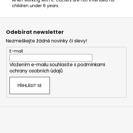
children under 6 years.
Z
á
Odebírat newsletter
p
Nezmeškejte žádné novinky či slevy!
a
t
E-mail
í
Vložením e-mailu souhlasíte s
podmínkami
ochrany osobních údajů
PŘIHLÁSIT SE