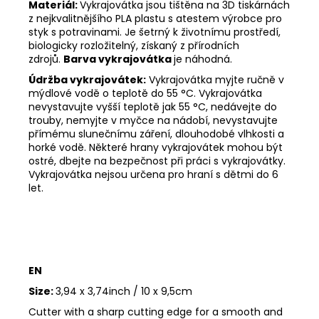
Materiál:
Vykrajovátka jsou tištěna na 3D tiskárnách
z nejkvalitnějšího PLA plastu s atestem výrobce pro
styk s potravinami. Je šetrný k životnímu prostředí,
biologicky rozložitelný, získaný z přírodních
zdrojů.
Barva vykrajovátka
je náhodná.
Údržba vykrajovátek:
Vykrajovátka myjte ručně v
mýdlové vodě o teplotě do 55
°C. Vykrajovátka
nevystavujte vyšší teplotě jak 55
°C, nedávejte do
trouby, nemyjte v myčce na nádobí, nevystavujte
přímému slunečnímu záření, dlouhodobé vlhkosti a
horké vodě. Některé hrany vykrajovátek mohou být
ostré, dbejte na bezpečnost při práci s vykrajovátky.
Vykrajovátka nejsou určena pro hraní s dětmi do 6
let.
EN
Size:
3,94 x 3,74inch / 10 x 9,5cm
Cutter with a sharp cutting edge for a smooth and