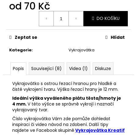
č
od
70 Kč
u
j
Měrná
DO KOŠÍKU
cena:
e
m
e
Zeptat se
Hlídat
Kategorie
:
Vykrajovátka
VYKRAJOVÁTKO
MIKULÁŠ
SET
#347
Popis
Související (8)
Videa (1)
Diskuze
74
Kč
Vykrajovátko s ostrou řezací hranou pro hladké a
čisté vykrojení tvaru. Výška řezací hrany je 12 mm.
Ideální výška vyváleného plátu těsta/hmoty je
4 mm.
V této výšce se správně vykrojí i naznačí
vykrajovaný tvar.
Číslo vykrajovátka Vám zde pomůže dohledat
inspiraci či video návod na zdobení. Další tipy
najdete ve Facebook
skupině
Vykrajovátka Kreatif