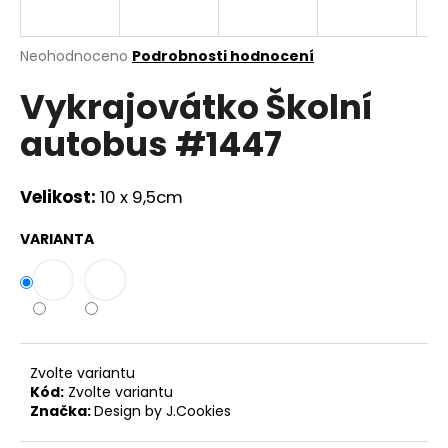
a
j
Průměrné
Neohodnoceno
Podrobnosti hodnocení
í
hodnocení
Vykrajovátko Školní
produktu
t
je
?
autobus #1447
0,0
z
5
hvězdiček.
Velikost:
10 x 9,5cm
HLEDAT
VARIANTA
D
o
p
Zvolte variantu
o
Kód:
Zvolte variantu
r
Značka:
Design by J.Cookies
u