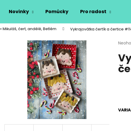
Novinky
Pomůcky
Pro radost
Vý
» Mikuláš, čert, andělé, Betlém
Vykrajovátka čertík a čertice #1
Co potřebujete najít?
Průmě
Neoh
hodno
Vy
produ
HLEDAT
je
če
0,0
z
5
Doporučujeme
hvězdi
VARI