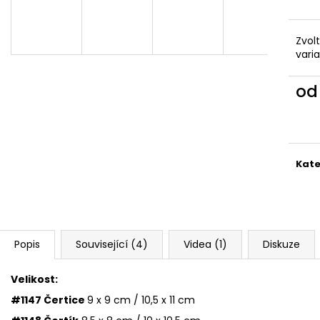
VYKRAJOVÁTKA CHRISTMAS JOY #423
VYKRAJOVÁTKA 
#1584
49 Kč
39 Kč
Zvol
vari
o
Měr
cena
Kate
Popis
Související (4)
Videa (1)
Diskuze
Velikost:
#1147 Čertice
9 x 9 cm / 10,5 x 11 cm