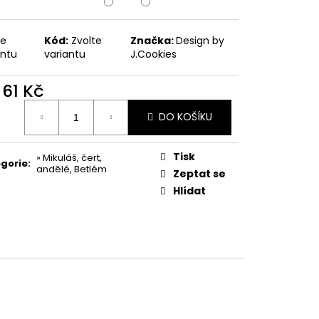
PODZIMNÍ KOLEKCE
te
Kód:
Zvolte
Značka:
Design by
antu
variantu
J.Cookies
d
61 Kč
ná
DO KOŠÍKU
:
Tisk
» Mikuláš, čert,
gorie
:
andělé, Betlém
Zeptat se
Hlídat