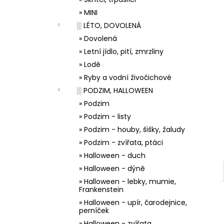
33001 ZDOBÍCÍ SÁČEK
l
» MINI
5 Kč
░ LÉTO, DOVOLENÁ
» Dovolená
» Letní jídlo, pití, zmrzliny
» Lodě
» Ryby a vodní živočichové
░ PODZIM, HALLOWEEN
» Podzim
» Podzim - listy
» Podzim - houby, šišky, žaludy
» Podzim - zvířata, ptáci
» Halloween - duch
» Halloween - dýně
» Halloween - lebky, mumie,
Frankenstein
» Halloween - upír, čarodejnice,
perníček
» Halloween - zvířata