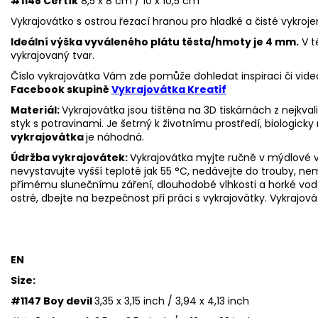
#1148 Čertík
8,5 x 8 cm / 10 x 10,5 cm
Vykrajovátko s ostrou řezací hranou pro hladké a čisté vykroje
Ideální výška vyváleného plátu těsta/hmoty je 4 mm.
V t
vykrajovaný tvar.
Číslo vykrajovátka Vám zde pomůže dohledat inspiraci či vide
Facebook skupině
Vykrajovátka Kreatif
Materiál:
Vykrajovátka jsou tištěna na 3D tiskárnách z nejkva
styk s potravinami. Je šetrný k životnímu prostředí, biologicky 
vykrajovátka
je náhodná.
Údržba vykrajovátek:
Vykrajovátka myjte ručně v mýdlové v
nevystavujte vyšší teplotě jak 55 °C, nedávejte do trouby, n
přímému slunečnímu záření, dlouhodobé vlhkosti a horké vo
ostré, dbejte na bezpečnost při práci s vykrajovátky.
Vykrajová
EN
Size:
#1147 Boy devil
3,35 x 3,15 inch / 3,94 x 4,13 inch