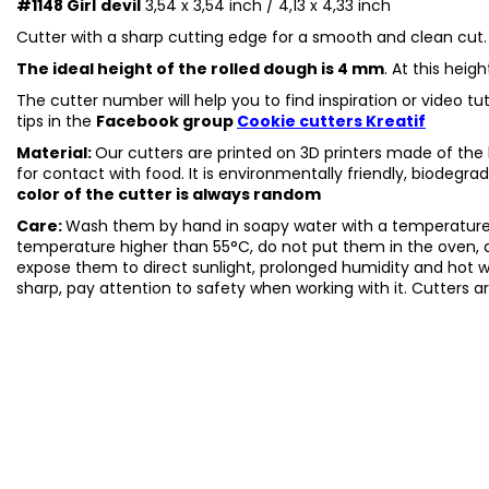
#1148
Girl
devil
3,54 x 3,54 inch / 4,13 x 4,33 inch
Cutter with a sharp cutting edge for a smooth and clean cut.
The ideal height of the rolled dough is 4 mm
. At this heig
The cutter number will help you to find inspiration or video t
tips in the
Facebook group
Cookie cutters Kreatif
Material:
Our cutters are printed on 3D printers made of the h
for contact with food. It is environmentally friendly, biodegr
color of the cutter is always random
Care:
Wash them by hand in soapy water with a temperature 
temperature higher than 55°C, do not put them in the oven, 
expose them to direct sunlight, prolonged humidity and hot 
sharp, pay attention to safety when working with it. Cutters a