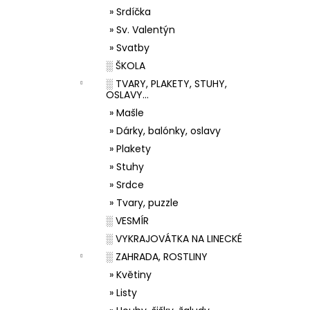
» Srdíčka
» Sv. Valentýn
» Svatby
░ ŠKOLA
░ TVARY, PLAKETY, STUHY,
OSLAVY...
» Mašle
» Dárky, balónky, oslavy
» Plakety
» Stuhy
» Srdce
» Tvary, puzzle
░ VESMÍR
░ VYKRAJOVÁTKA NA LINECKÉ
░ ZAHRADA, ROSTLINY
» Květiny
» Listy