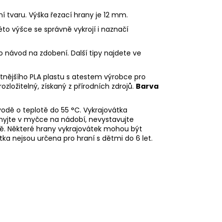
ní tvaru. Výška řezací hrany je 12 mm.
éto výšce se správně vykrojí i naznačí
o návod na zdobení. Další tipy najdete ve
litnějšího PLA plastu s atestem výrobce pro
rozložitelný, získaný z přírodních zdrojů.
Barva
odě o teplotě do 55 °C.
Vykrajovátka
emyjte v myčce na nádobí, nevystavujte
dě.
Některé hrany vykrajovátek mohou být
tka nejsou určena pro hraní s dětmi do 6 let.