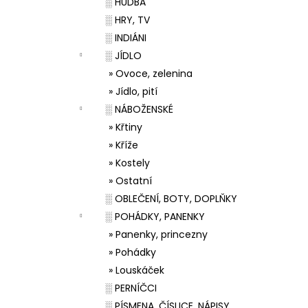
░ HUDBA
░ HRY, TV
░ INDIÁNI
░ JÍDLO
» Ovoce, zelenina
» Jídlo, pití
░ NÁBOŽENSKÉ
» Křtiny
» Kříže
» Kostely
» Ostatní
░ OBLEČENÍ, BOTY, DOPLŇKY
░ POHÁDKY, PANENKY
» Panenky, princezny
» Pohádky
» Louskáček
░ PERNÍČCI
░ PÍSMENA, ČÍSLICE, NÁPISY