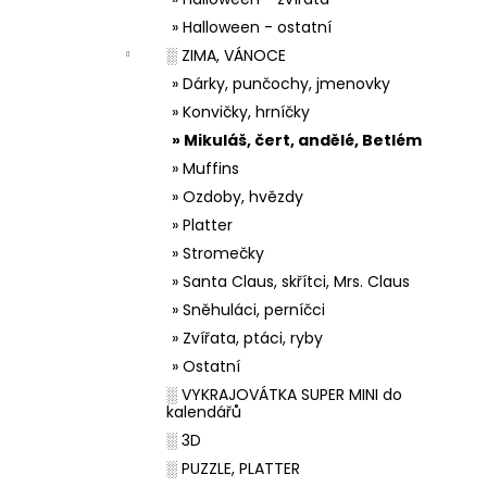
» Halloween - ostatní
░ ZIMA, VÁNOCE
» Dárky, punčochy, jmenovky
» Konvičky, hrníčky
» Mikuláš, čert, andělé, Betlém
» Muffins
» Ozdoby, hvězdy
» Platter
» Stromečky
» Santa Claus, skřítci, Mrs. Claus
» Sněhuláci, perníčci
» Zvířata, ptáci, ryby
» Ostatní
░ VYKRAJOVÁTKA SUPER MINI do
kalendářů
░ 3D
░ PUZZLE, PLATTER