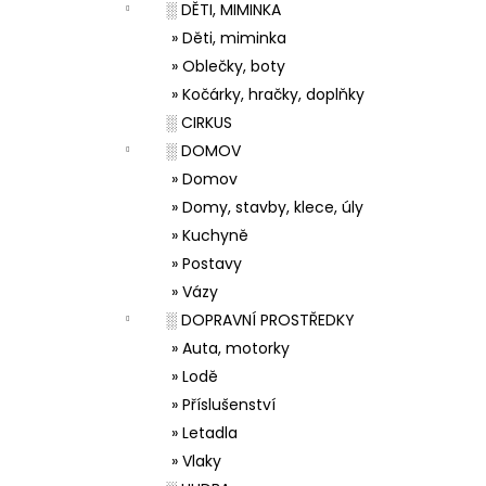
░ DĚTI, MIMINKA
» Děti, miminka
» Oblečky, boty
» Kočárky, hračky, doplňky
░ CIRKUS
░ DOMOV
» Domov
» Domy, stavby, klece, úly
» Kuchyně
» Postavy
» Vázy
░ DOPRAVNÍ PROSTŘEDKY
» Auta, motorky
» Lodě
» Příslušenství
» Letadla
» Vlaky