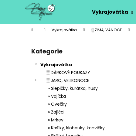
K
Přejít
na
o
Vykrajovátka
obsah
Zpět
Zpět
š
do
do
í
Domů
Vykrajovátka
░ ZIMA, VÁNOCE
k
obchodu
obchodu
P
o
Kategorie
Přeskočit
s
kategorie
t
Vykrajovátka
r
░ DÁRKOVÉ POUKAZY
a
░ JARO, VELIKONOCE
n
» Slepičky, kuřátka, husy
n
» Vajíčka
í
» Ovečky
p
» Zajíčci
a
» Mrkev
n
» Košíky, klobouky, konvičky
e
» Skřítci, trpaslíci