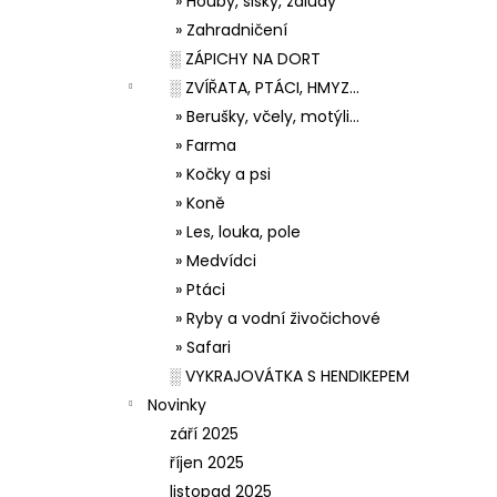
» Houby, šišky, žaludy
» Zahradničení
░ ZÁPICHY NA DORT
░ ZVÍŘATA, PTÁCI, HMYZ...
» Berušky, včely, motýli...
» Farma
» Kočky a psi
» Koně
» Les, louka, pole
» Medvídci
» Ptáci
» Ryby a vodní živočichové
» Safari
░ VYKRAJOVÁTKA S HENDIKEPEM
Novinky
září 2025
říjen 2025
listopad 2025