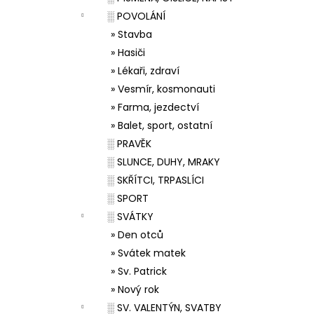
░ POVOLÁNÍ
» Stavba
» Hasiči
» Lékaři, zdraví
» Vesmír, kosmonauti
» Farma, jezdectví
» Balet, sport, ostatní
░ PRAVĚK
░ SLUNCE, DUHY, MRAKY
░ SKŘÍTCI, TRPASLÍCI
░ SPORT
░ SVÁTKY
» Den otců
» Svátek matek
» Sv. Patrick
» Nový rok
░ SV. VALENTÝN, SVATBY