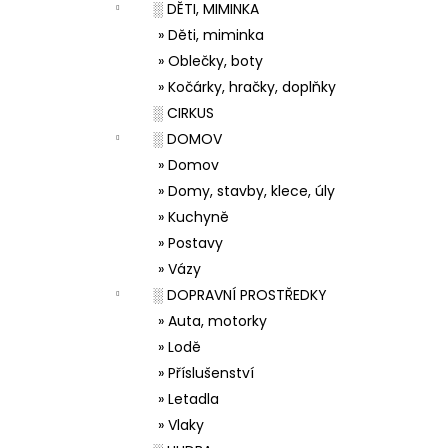
░ DĚTI, MIMINKA
» Děti, miminka
» Oblečky, boty
» Kočárky, hračky, doplňky
░ CIRKUS
░ DOMOV
» Domov
» Domy, stavby, klece, úly
» Kuchyně
» Postavy
» Vázy
░ DOPRAVNÍ PROSTŘEDKY
» Auta, motorky
» Lodě
» Příslušenství
» Letadla
» Vlaky