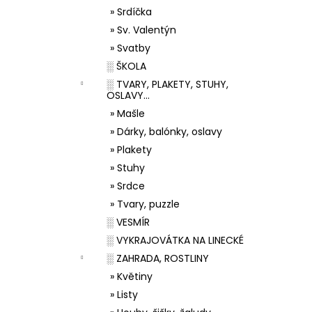
» Srdíčka
» Sv. Valentýn
» Svatby
░ ŠKOLA
░ TVARY, PLAKETY, STUHY,
OSLAVY...
» Mašle
» Dárky, balónky, oslavy
» Plakety
» Stuhy
» Srdce
» Tvary, puzzle
░ VESMÍR
░ VYKRAJOVÁTKA NA LINECKÉ
░ ZAHRADA, ROSTLINY
» Květiny
» Listy