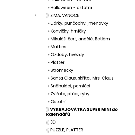
» Halloween - ostatní
░ ZIMA, VÁNOCE
» Dárky, punčochy, jmenovky
» Konvičky, hrníčky
» Mikuláš, čert, andělé, Betlém
» Muffins
» Ozdoby, hvězdy
» Platter
» Stromečky
» Santa Claus, skřítci, Mrs. Claus
» Sněhuláci, perníčci
» Zvířata, ptáci, ryby
» Ostatní
░ VYKRAJOVÁTKA SUPER MINI do
kalendářů
░ 3D
░ PUZZLE, PLATTER