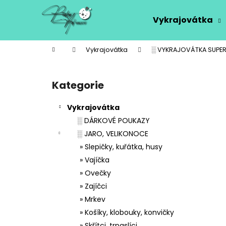
K
Přejít
na
o
Vykrajovátka
obsah
Zpět
Zpět
š
do
do
í
Domů
Vykrajovátka
░ VYKRAJOVÁTKA SUPER
k
obchodu
obchodu
P
o
Kategorie
Přeskočit
s
kategorie
t
Vykrajovátka
r
░ DÁRKOVÉ POUKAZY
a
░ JARO, VELIKONOCE
n
» Slepičky, kuřátka, husy
n
» Vajíčka
í
» Ovečky
p
» Zajíčci
a
» Mrkev
n
» Košíky, klobouky, konvičky
e
» Skřítci, trpaslíci