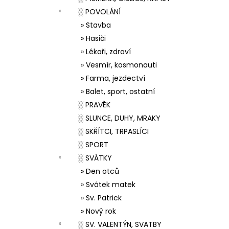
░ POVOLÁNÍ
» Stavba
» Hasiči
» Lékaři, zdraví
» Vesmír, kosmonauti
» Farma, jezdectví
» Balet, sport, ostatní
░ PRAVĚK
░ SLUNCE, DUHY, MRAKY
░ SKŘÍTCI, TRPASLÍCI
░ SPORT
░ SVÁTKY
» Den otců
» Svátek matek
» Sv. Patrick
» Nový rok
░ SV. VALENTÝN, SVATBY