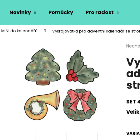
Novinky
Pomůcky
Pro radost
Vý
 MINI do kalendářů
Vykrajovátka pro adventní kalendář se str
Co potřebujete najít?
Průmě
Neoh
hodno
Vy
produ
HLEDAT
je
ad
0,0
z
st
5
Doporučujeme
hvězdi
SET 
Velik
VARI