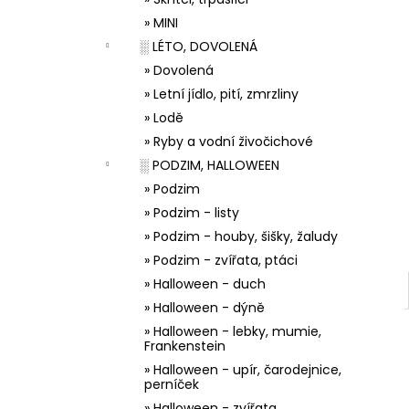
33001 ZDOBÍCÍ SÁČEK
l
» MINI
5 Kč
░ LÉTO, DOVOLENÁ
» Dovolená
» Letní jídlo, pití, zmrzliny
» Lodě
» Ryby a vodní živočichové
░ PODZIM, HALLOWEEN
» Podzim
» Podzim - listy
» Podzim - houby, šišky, žaludy
» Podzim - zvířata, ptáci
» Halloween - duch
» Halloween - dýně
» Halloween - lebky, mumie,
Frankenstein
» Halloween - upír, čarodejnice,
perníček
» Halloween - zvířata