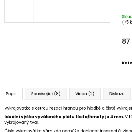
VYKRAJOVÁTKA CHRISTMAS JOY #423
VYKRAJOVÁTKA 
#1584
49 Kč
39 Kč
Skl
(>5 
87
Měr
cena
Kate
Popis
Související (8)
Videa (2)
Diskuze
Vykrajovátko s ostrou řezací hranou pro hladké a čisté vykroje
Ideální výška vyváleného plátu těsta/hmoty je 4 mm.
V t
vykrajovaný tvar.
Číslo vykrajovátka Vám zde pomůže dohledat inspiraci či vide