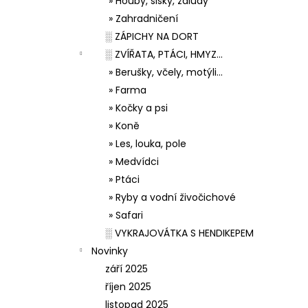
» Houby, šišky, žaludy
» Zahradničení
░ ZÁPICHY NA DORT
░ ZVÍŘATA, PTÁCI, HMYZ...
» Berušky, včely, motýli...
» Farma
» Kočky a psi
» Koně
» Les, louka, pole
» Medvídci
» Ptáci
» Ryby a vodní živočichové
» Safari
░ VYKRAJOVÁTKA S HENDIKEPEM
Novinky
září 2025
říjen 2025
listopad 2025