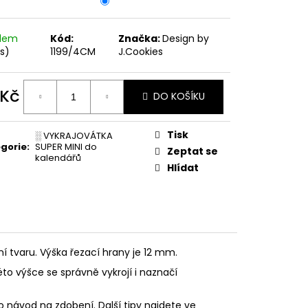
PODZIMNÍ KOLEKCE
adem
Kód:
Značka:
Design by
ks)
1199/4CM
J.Cookies
 Kč
DO KOŠÍKU
ná
:
Tisk
░ VYKRAJOVÁTKA
gorie
:
SUPER MINI do
Zeptat se
kalendářů
Hlídat
ní tvaru. Výška řezací hrany je 12 mm.
éto výšce se správně vykrojí i naznačí
o návod na zdobení. Další tipy najdete ve