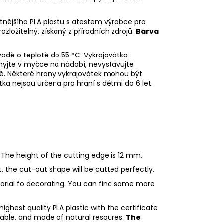
litnějšího PLA plastu s atestem výrobce pro
rozložitelný, získaný z přírodních zdrojů.
Barva
odě o teplotě do 55
°C. Vykrajovátka
myjte v myčce na nádobí, nevystavujte
ě. Některé hrany vykrajovátek mohou být
tka nejsou určena pro hraní s dětmi do 6 let.
 The height of the cutting edge is 12 mm.
ht, the cut-out shape will be cutted perfectly.
utorial fo decorating. You can find some more
ighest quality PLA plastic with the certificate
adable, and made of natural resoures.
The