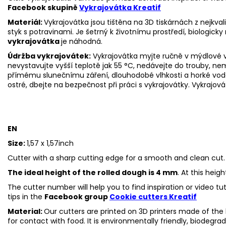
Facebook skupině
Vykrajovátka Kreatif
Materiál:
Vykrajovátka jsou tištěna na 3D tiskárnách z nejkva
styk s potravinami. Je šetrný k životnímu prostředí, biologicky 
vykrajovátka
je náhodná.
Údržba vykrajovátek:
Vykrajovátka myjte ručně v mýdlové v
nevystavujte vyšší teplotě jak 55
°C, nedávejte do trouby, ne
přímému slunečnímu záření, dlouhodobé vlhkosti a horké vod
ostré, dbejte na bezpečnost při práci s vykrajovátky. Vykrajová
EN
Size:
1,57 x 1,57inch
Cutter with a sharp cutting edge for a smooth and clean cut.
The ideal height of the rolled dough is 4 mm
. At this heig
The cutter number will help you to find inspiration or video t
tips in the
Facebook group
Cookie cutters Kreatif
Material:
Our cutters are printed on 3D printers made of the h
for contact with food. It is environmentally friendly, biodegr