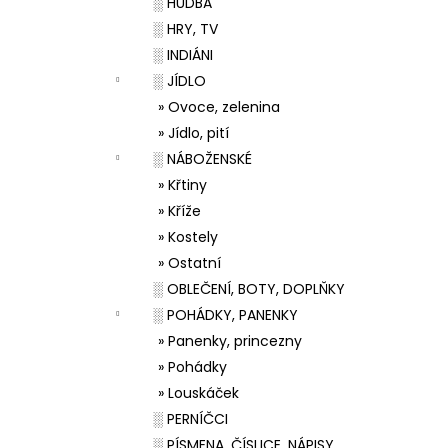
░ HUDBA
░ HRY, TV
░ INDIÁNI
░ JÍDLO
» Ovoce, zelenina
» Jídlo, pití
░ NÁBOŽENSKÉ
» Křtiny
» Kříže
» Kostely
» Ostatní
░ OBLEČENÍ, BOTY, DOPLŇKY
░ POHÁDKY, PANENKY
» Panenky, princezny
» Pohádky
» Louskáček
░ PERNÍČCI
░ PÍSMENA, ČÍSLICE, NÁPISY