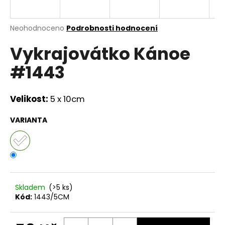
a
j
Průměrné
Neohodnoceno
Podrobnosti hodnocení
í
hodnocení
Vykrajovátko Kánoe
produktu
t
je
?
#1443
0,0
z
5
hvězdiček.
Velikost:
5 x 10cm
HLEDAT
VARIANTA
D
o
p
Skladem
(>5 ks)
o
Kód:
1443/5CM
r
u