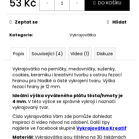
53 Kč
č
DO KOŠÍKU
u
Měrná
j
cena:
e
Zeptat se
Hlídat
m
e
Kategorie
:
Vykrajovátka
33001
Popis
Související (4)
Videa (1)
Diskuze
ZDOBÍCÍ
SÁČEK
Vykrajovátko na perníčky, medovníčky, sušenky,
5
cookies, keramiku i kreativní tvorbu s ostrou řezací
Kč
hranou pro hladké a čisté vykrojení tvaru. Výška
řezací hrany je 12 mm.
Ideální výška vyváleného plátu těsta/hmoty je
4 mm.
V této výšce se správně vykrojí i naznačí
vykrajovaný tvar.
Číslo vykrajovátka Vám zde pomůže dohledat
inspiraci či video návod na zdobení. Další tipy
najdete ve Facebook
skupině
Vykrajovátka Kreatif
Materiál:
Vykrajovátka jsou tištěna na 3D tiskárnách