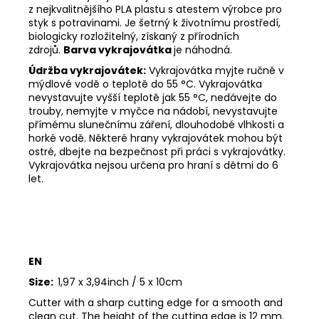
z nejkvalitnějšího PLA plastu s atestem výrobce pro
styk s potravinami. Je šetrný k životnímu prostředí,
biologicky rozložitelný, získaný z přírodních
zdrojů.
Barva vykrajovátka
je náhodná.
Údržba vykrajovátek:
Vykrajovátka myjte ručně v
mýdlové vodě o teplotě do 55
°C. Vykrajovátka
nevystavujte vyšší teplotě jak 55
°C, nedávejte do
trouby, nemyjte v myčce na nádobí, nevystavujte
přímému slunečnímu záření, dlouhodobé vlhkosti a
horké vodě. Některé hrany vykrajovátek mohou být
ostré, dbejte na bezpečnost při práci s vykrajovátky.
Vykrajovátka nejsou určena pro hraní s dětmi do 6
let.
EN
Size:
1,97 x 3,94inch / 5 x 10cm
Cutter with a sharp cutting edge for a smooth and
clean cut. The height of the cutting edge is 12 mm.