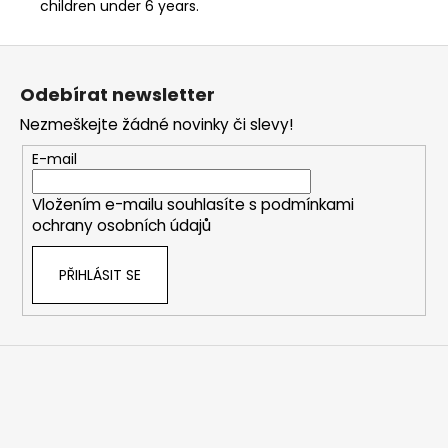
children under 6 years.
Z
á
Odebírat newsletter
p
Nezmeškejte žádné novinky či slevy!
a
t
E-mail
í
Vložením e-mailu souhlasíte s
podmínkami
ochrany osobních údajů
PŘIHLÁSIT SE