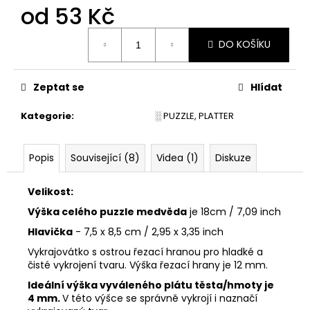
č
od
53 Kč
u
j
Měrná
DO KOŠÍKU
e
cena:
m
e
Zeptat se
Hlídat
Kategorie
:
░ PUZZLE, PLATTER
VYKRAJOVÁTKA
CHRISTMAS
JOY
#423
Popis
Související (8)
Videa (1)
Diskuze
49
Kč
Velikost:
Výška celého puzzle medvěda
je 18cm / 7,09 inch
Hlavička
- 7,5 x 8,5 cm / 2,95 x 3,35 inch
Vykrajovátko s ostrou řezací hranou pro hladké a
čisté vykrojení tvaru. Výška řezací hrany je 12 mm.
Ideální výška vyváleného plátu těsta/hmoty je
4 mm.
V této výšce se správně vykrojí i naznačí