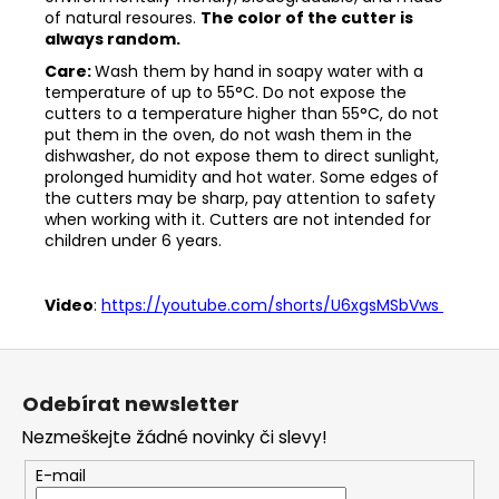
of natural resoures.
The color of the cutter is
always random.
Care:
Wash them by hand in soapy water with a
temperature of up to 55°C. Do not expose the
cutters to a temperature higher than 55°C, do not
put them in the oven, do not wash them in the
dishwasher, do not expose them to direct sunlight,
prolonged humidity and hot water. Some edges of
the cutters may be sharp, pay attention to safety
when working with it. Cutters are not intended for
children under 6 years.
Video
:
https://youtube.com/shorts/U6xgsMSbVws
Z
á
Odebírat newsletter
p
Nezmeškejte žádné novinky či slevy!
a
t
E-mail