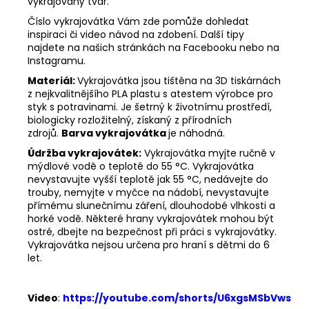
vykrajovaný tvar.
Číslo vykrajovátka Vám zde pomůže dohledat
inspiraci či video návod na zdobení. Další tipy
najdete na našich stránkách na Facebooku nebo na
Instagramu.
Materiál:
Vykrajovátka jsou tištěna na 3D tiskárnách
z nejkvalitnějšího PLA plastu s atestem výrobce pro
styk s potravinami. Je šetrný k životnímu prostředí,
biologicky rozložitelný, získaný z přírodních
zdrojů.
Barva vykrajovátka
je náhodná.
Údržba vykrajovátek:
Vykrajovátka myjte ručně v
mýdlové vodě o teplotě do 55
°C. Vykrajovátka
nevystavujte vyšší teplotě jak 55
°C, nedávejte do
trouby, nemyjte v myčce na nádobí, nevystavujte
přímému slunečnímu záření, dlouhodobé vlhkosti a
horké vodě. Některé hrany vykrajovátek mohou být
ostré, dbejte na bezpečnost při práci s vykrajovátky.
Vykrajovátka nejsou určena pro hraní s dětmi do 6
let.
Video
:
https://youtube.com/shorts/U6xgsMSbVws