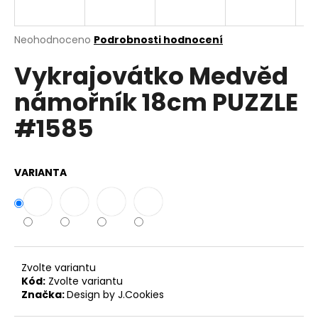
a
j
Průměrné
Neohodnoceno
Podrobnosti hodnocení
í
hodnocení
Vykrajovátko Medvěd
produktu
t
je
?
námořník 18cm PUZZLE
0,0
z
#1585
5
hvězdiček.
HLEDAT
VARIANTA
D
o
p
Zvolte variantu
o
Kód:
Zvolte variantu
r
Značka:
Design by J.Cookies
u