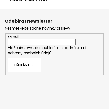
Z
á
Odebírat newsletter
p
Nezmeškejte žádné novinky či slevy!
a
t
E-mail
í
Vložením e-mailu souhlasíte s
podmínkami
ochrany osobních údajů
PŘIHLÁSIT SE