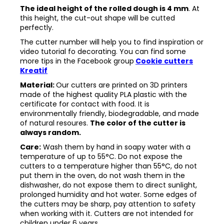
The ideal height of the rolled dough is 4 mm
. At
this height, the cut-out shape will be cutted
perfectly.
The cutter number will help you to find inspiration or
video tutorial fo decorating. You can find some
more tips in the
Facebook group
Cookie cutters
Kreatif
Material:
Our cutters are printed on 3D printers
made of the highest quality PLA plastic with the
certificate for contact with food. It is
environmentally friendly, biodegradable, and made
of natural resoures.
The color of the cutter is
always random.
Care:
Wash them by hand in soapy water with a
temperature of up to 55°C. Do not expose the
cutters to a temperature higher than 55°C, do not
put them in the oven, do not wash them in the
dishwasher, do not expose them to direct sunlight,
prolonged humidity and hot water. Some edges of
the cutters may be sharp, pay attention to safety
when working with it. Cutters are not intended for
children under 6 years.