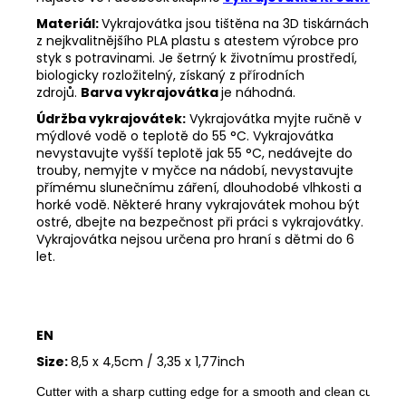
Materiál:
Vykrajovátka jsou tištěna na 3D tiskárnách
z nejkvalitnějšího PLA plastu s atestem výrobce pro
styk s potravinami. Je šetrný k životnímu prostředí,
biologicky rozložitelný, získaný z přírodních
zdrojů.
Barva vykrajovátka
je náhodná.
Údržba vykrajovátek:
Vykrajovátka myjte ručně v
mýdlové vodě o teplotě do 55
°C. Vykrajovátka
nevystavujte vyšší teplotě jak 55
°C, nedávejte do
trouby, nemyjte v myčce na nádobí, nevystavujte
přímému slunečnímu záření, dlouhodobé vlhkosti a
horké vodě. Některé hrany vykrajovátek mohou být
ostré, dbejte na bezpečnost při práci s vykrajovátky.
Vykrajovátka nejsou určena pro hraní s dětmi do 6
let.
EN
Size:
8,5 x 4,5cm / 3,35 x 1,77inch
Cutter with a sharp cutting edge for a smooth and clean cut. The