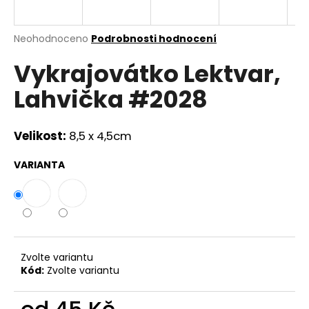
a
j
Průměrné
Neohodnoceno
Podrobnosti hodnocení
í
hodnocení
Vykrajovátko Lektvar,
produktu
t
je
?
Lahvička #2028
0,0
z
5
hvězdiček.
Velikost:
8,5 x 4,5cm
HLEDAT
VARIANTA
D
o
p
Zvolte variantu
o
Kód:
Zvolte variantu
r
u