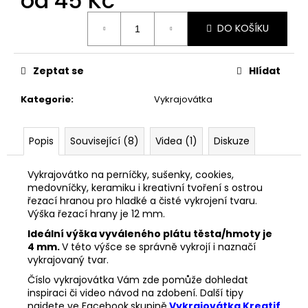
od
45 Kč
č
u
Měrná
DO KOŠÍKU
j
cena:
e
m
Zeptat se
Hlídat
e
Kategorie
:
Vykrajovátka
VYKRAJOVÁTKA
PODZIMNÍ
KOLEKCE
Popis
Související (8)
Videa (1)
Diskuze
#1584
39
Vykrajovátko na perníčky, sušenky, cookies,
Kč
medovníčky, keramiku i kreativní tvoření s ostrou
řezací hranou pro hladké a čisté vykrojení tvaru.
Výška řezací hrany je 12 mm.
Ideální výška vyváleného plátu těsta/hmoty je
4 mm.
V této výšce se správně vykrojí i naznačí
vykrajovaný tvar.
Číslo vykrajovátka Vám zde pomůže dohledat
inspiraci či video návod na zdobení. Další tipy
najdete ve Facebook
skupině
Vykrajovátka Kreatif