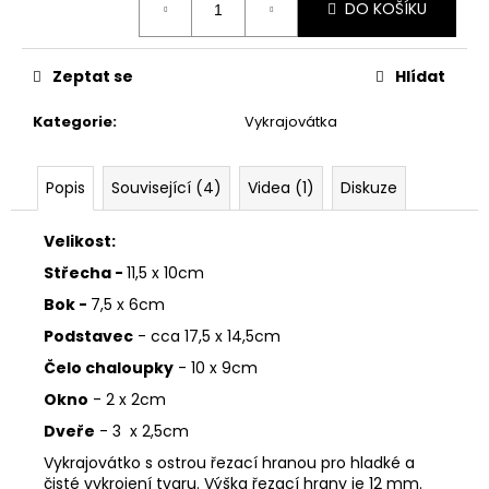
č
DO KOŠÍKU
cena:
u
j
e
Zeptat se
Hlídat
m
e
Kategorie
:
Vykrajovátka
VYKRAJOVÁTKA
Popis
Související (4)
Videa (1)
Diskuze
CHRISTMAS
JOY
Velikost:
#423
49
Střecha -
11,5 x 10cm
Kč
Bok -
7,5 x 6cm
Podstavec
- cca 17,5 x 14,5cm
Čelo chaloupky
- 10 x 9cm
Okno
- 2 x 2cm
Dveře
- 3 x 2,5cm
Vykrajovátko s ostrou řezací hranou pro hladké a
čisté vykrojení tvaru. Výška řezací hrany je 12 mm.