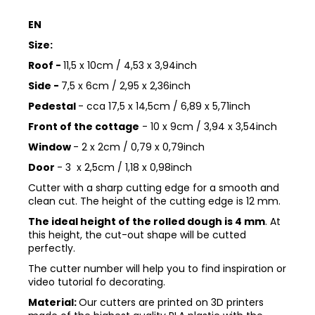
EN
Size:
Roof -
11,5 x 10cm / 4,53 x 3,94inch
Side -
7,5 x 6cm / 2,95 x 2,36inch
Pedestal
- cca 17,5 x 14,5cm / 6,89 x 5,71inch
Front of the cottage
- 10 x 9cm / 3,94 x 3,54inch
Window
- 2 x 2cm / 0,79 x 0,79inch
Door
- 3 x 2,5cm / 1,18 x 0,98inch
Cutter with a sharp cutting edge for a smooth and
clean cut. The height of the cutting edge is 12 mm.
The ideal height of the rolled dough is 4 mm
. At
this height, the cut-out shape will be cutted
perfectly.
The cutter number will help you to find inspiration or
video tutorial fo decorating.
Material:
Our cutters are printed on 3D printers