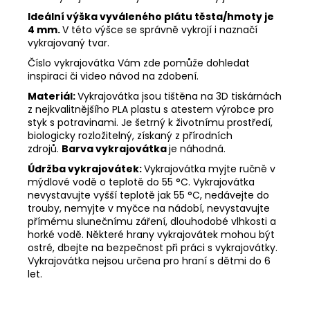
Ideální výška vyváleného plátu těsta/hmoty je
4 mm.
V této výšce se správně vykrojí i naznačí
vykrajovaný tvar.
Číslo vykrajovátka Vám zde pomůže dohledat
inspiraci či video návod na zdobení.
Materiál:
Vykrajovátka jsou tištěna na 3D tiskárnách
z nejkvalitnějšího PLA plastu s atestem výrobce pro
styk s potravinami. Je šetrný k životnímu prostředí,
biologicky rozložitelný, získaný z přírodních
zdrojů.
Barva vykrajovátka
je náhodná.
Údržba vykrajovátek:
Vykrajovátka myjte ručně v
mýdlové vodě o teplotě do 55
°C. Vykrajovátka
nevystavujte vyšší teplotě jak 55
°C, nedávejte do
trouby, nemyjte v myčce na nádobí, nevystavujte
přímému slunečnímu záření, dlouhodobé vlhkosti a
horké vodě. Některé hrany vykrajovátek mohou být
ostré, dbejte na bezpečnost při práci s vykrajovátky.
Vykrajovátka nejsou určena pro hraní s dětmi do 6
let.