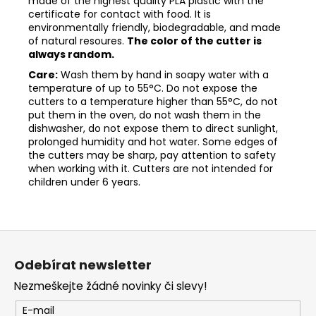
made of the highest quality PLA plastic with the
certificate for contact with food. It is
environmentally friendly, biodegradable, and made
of natural resoures.
The color of the cutter is
always random.
Care:
Wash them by hand in soapy water with a
temperature of up to 55°C. Do not expose the
cutters to a temperature higher than 55°C, do not
put them in the oven, do not wash them in the
dishwasher, do not expose them to direct sunlight,
prolonged humidity and hot water. Some edges of
the cutters may be sharp, pay attention to safety
when working with it. Cutters are not intended for
children under 6 years.
Z
á
Odebírat newsletter
p
Nezmeškejte žádné novinky či slevy!
a
t
E-mail