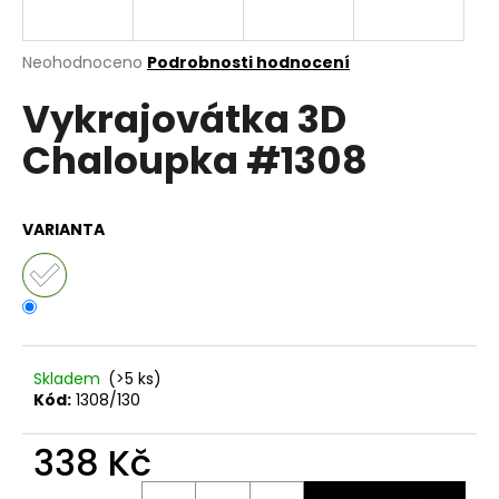
a
j
Průměrné
Neohodnoceno
Podrobnosti hodnocení
í
hodnocení
Vykrajovátka 3D
produktu
t
je
?
Chaloupka #1308
0,0
z
5
hvězdiček.
VARIANTA
HLEDAT
D
o
Skladem
(>5 ks)
Kód:
1308/130
p
o
338 Kč
r
u
Měrná