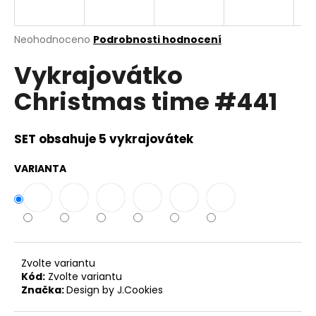
a
j
Průměrné
Neohodnoceno
Podrobnosti hodnocení
í
hodnocení
Vykrajovátko
produktu
t
je
?
Christmas time #441
0,0
z
5
hvězdiček.
SET obsahuje 5 vykrajovátek
HLEDAT
VARIANTA
D
o
p
Zvolte variantu
o
Kód:
Zvolte variantu
r
Značka:
Design by J.Cookies
u