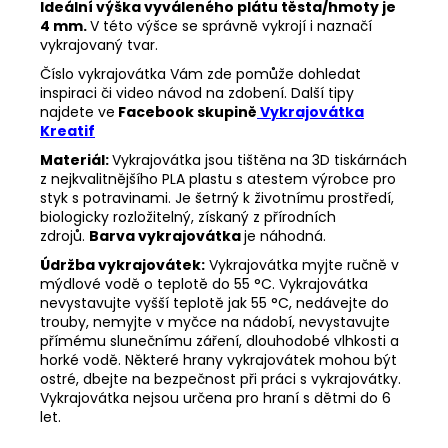
Ideální výška vyváleného plátu těsta/hmoty je
4 mm.
V této výšce se správně vykrojí i naznačí
vykrajovaný tvar.
Číslo vykrajovátka Vám zde pomůže dohledat
inspiraci či video návod na zdobení. Další tipy
najdete ve
Facebook skupině
Vykrajovátka
Kreatif
Materiál:
Vykrajovátka jsou tištěna na 3D tiskárnách
z nejkvalitnějšího PLA plastu s atestem výrobce pro
styk s potravinami. Je šetrný k životnímu prostředí,
biologicky rozložitelný, získaný z přírodních
zdrojů.
Barva vykrajovátka
je náhodná.
Údržba vykrajovátek:
Vykrajovátka myjte ručně v
mýdlové vodě o teplotě do 55
°C. Vykrajovátka
nevystavujte vyšší teplotě jak 55
°C, nedávejte do
trouby, nemyjte v myčce na nádobí, nevystavujte
přímému slunečnímu záření, dlouhodobé vlhkosti a
horké vodě. Některé hrany vykrajovátek mohou být
ostré, dbejte na bezpečnost při práci s vykrajovátky.
Vykrajovátka nejsou určena pro hraní s dětmi do 6
let.