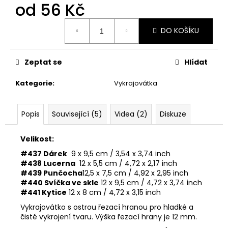
č
od
56 Kč
u
j
Měrná
DO KOŠÍKU
cena:
e
m
e
Zeptat se
Hlídat
Kategorie
:
Vykrajovátka
VYKRAJOVÁTKA
PODZIMNÍ
KOLEKCE
#1584
Popis
Související (5)
Videa (2)
Diskuze
39
Kč
Velikost:
#437 Dárek
9 x 9,5 cm / 3,54 x 3,74 inch
#438 Lucerna
12 x 5,5 cm / 4,72 x 2,17 inch
#439 Punčocha
12,5 x 7,5 cm / 4,92 x 2,95 inch
#440 Svíčka ve skle
12 x 9,5 cm / 4,72 x 3,74 inch
#441 Kytice
12 x 8 cm / 4,72 x 3,15 inch
Vykrajovátko s ostrou řezací hranou pro hladké a
čisté vykrojení tvaru. Výška řezací hrany je 12 mm.