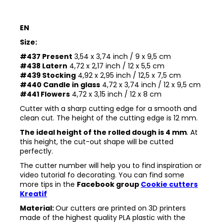
EN
Size:
#437 Present
3,54 x 3,74 inch / 9 x 9,5 cm
#438 Latern
4,72 x 2,17 inch / 12 x 5,5 cm
#439 Stocking
4,92 x 2,95 inch / 12,5 x 7,5 cm
#440 Candle in glass
4,72 x 3,74 inch / 12 x 9,5 cm
#441 Flowers
4,72 x 3,15 inch / 12 x 8 cm
Cutter with a sharp cutting edge for a smooth and
clean cut. The height of the cutting edge is 12 mm.
The ideal height of the rolled dough is 4 mm
. At
this height, the cut-out shape will be cutted
perfectly.
The cutter number will help you to find inspiration or
video tutorial fo decorating. You can find some
more tips in the
Facebook group
Cookie cutters
Kreatif
Material:
Our cutters are printed on 3D printers
made of the highest quality PLA plastic with the