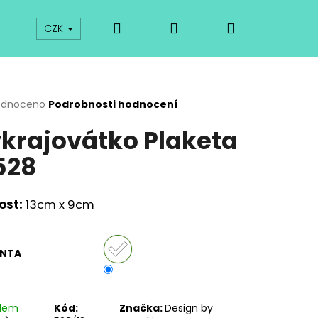
Hledat
Přihlášení
Nákupní
prodej
Kurzy
Odkazy
O vykrajovátkách
CZK
košík
rné
odnoceno
Podrobnosti hodnocení
cení
krajovátko Plaketa
ktu
528
ček.
ost:
13cm x 9cm
ANTA
Následující
adem
Kód:
Značka:
Design by