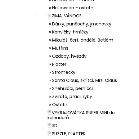
» Halloween - ostatní
░ ZIMA, VÁNOCE
» Dárky, punčochy, jmenovky
» Konvičky, hrníčky
» Mikuláš, čert, andělé, Betlém
» Muffins
» Ozdoby, hvězdy
» Platter
» Stromečky
» Santa Claus, skřítci, Mrs. Claus
» Sněhuláci, perníčci
» Zvířata, ptáci, ryby
» Ostatní
░ VYKRAJOVÁTKA SUPER MINI do
kalendářů
░ 3D
░ PUZZLE, PLATTER