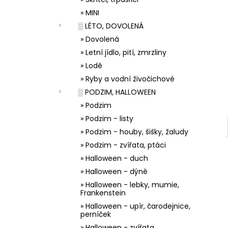
33001 ZDOBÍCÍ SÁČEK
l
» MINI
5 Kč
░ LÉTO, DOVOLENÁ
» Dovolená
» Letní jídlo, pití, zmrzliny
» Lodě
» Ryby a vodní živočichové
░ PODZIM, HALLOWEEN
» Podzim
» Podzim - listy
» Podzim - houby, šišky, žaludy
» Podzim - zvířata, ptáci
» Halloween - duch
» Halloween - dýně
» Halloween - lebky, mumie,
Frankenstein
» Halloween - upír, čarodejnice,
perníček
» Halloween - zvířata