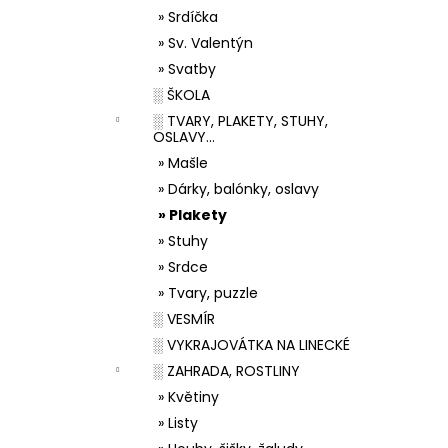
» Srdíčka
» Sv. Valentýn
» Svatby
░ ŠKOLA
░ TVARY, PLAKETY, STUHY,
OSLAVY...
» Mašle
» Dárky, balónky, oslavy
» Plakety
» Stuhy
» Srdce
» Tvary, puzzle
░ VESMÍR
░ VYKRAJOVÁTKA NA LINECKÉ
░ ZAHRADA, ROSTLINY
» Květiny
» Listy