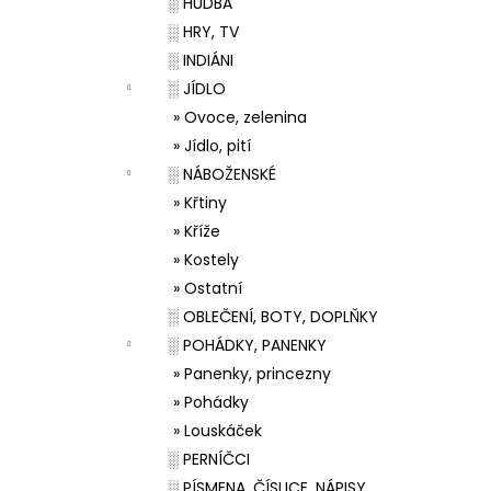
░ HUDBA
░ HRY, TV
░ INDIÁNI
░ JÍDLO
» Ovoce, zelenina
» Jídlo, pití
░ NÁBOŽENSKÉ
» Křtiny
» Kříže
» Kostely
» Ostatní
░ OBLEČENÍ, BOTY, DOPLŇKY
░ POHÁDKY, PANENKY
» Panenky, princezny
» Pohádky
» Louskáček
░ PERNÍČCI
░ PÍSMENA, ČÍSLICE, NÁPISY