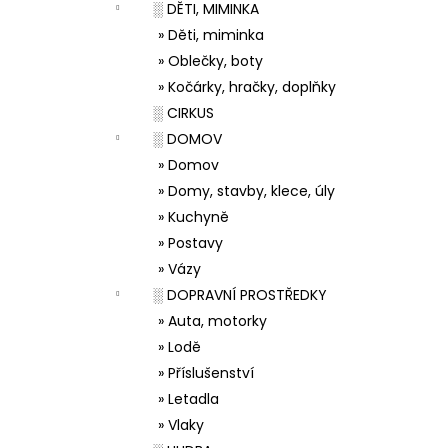
░ DĚTI, MIMINKA
» Děti, miminka
» Oblečky, boty
» Kočárky, hračky, doplňky
░ CIRKUS
░ DOMOV
» Domov
» Domy, stavby, klece, úly
» Kuchyně
» Postavy
» Vázy
░ DOPRAVNÍ PROSTŘEDKY
» Auta, motorky
» Lodě
» Příslušenství
» Letadla
» Vlaky