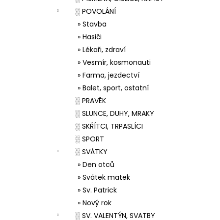
░ POVOLÁNÍ
» Stavba
» Hasiči
» Lékaři, zdraví
» Vesmír, kosmonauti
» Farma, jezdectví
» Balet, sport, ostatní
░ PRAVĚK
░ SLUNCE, DUHY, MRAKY
░ SKŘÍTCI, TRPASLÍCI
░ SPORT
░ SVÁTKY
» Den otců
» Svátek matek
» Sv. Patrick
» Nový rok
░ SV. VALENTÝN, SVATBY