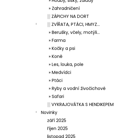
» Houby, šišky, žaludy
» Zahradničení
░ ZÁPICHY NA DORT
░ ZVÍŘATA, PTÁCI, HMYZ...
» Berušky, včely, motýli...
» Farma
» Kočky a psi
» Koně
» Les, louka, pole
» Medvídci
» Ptáci
» Ryby a vodní živočichové
» Safari
░ VYKRAJOVÁTKA S HENDIKEPEM
Novinky
září 2025
říjen 2025
listopad 2025