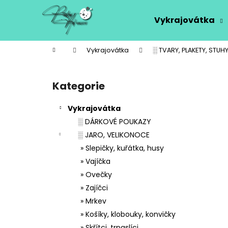
K
Přejít
na
o
Vykrajovátka
obsah
Zpět
Zpět
š
do
do
í
Domů
Vykrajovátka
░ TVARY, PLAKETY, STUHY
k
obchodu
obchodu
P
o
Kategorie
Přeskočit
s
kategorie
t
Vykrajovátka
r
░ DÁRKOVÉ POUKAZY
a
░ JARO, VELIKONOCE
n
» Slepičky, kuřátka, husy
n
» Vajíčka
í
» Ovečky
p
» Zajíčci
a
» Mrkev
n
» Košíky, klobouky, konvičky
e
» Skřítci, trpaslíci