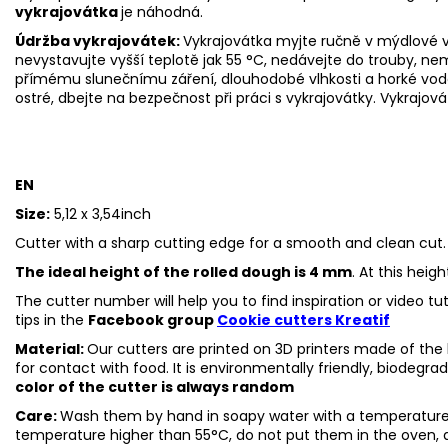
vykrajovátka
je náhodná.
Údržba vykrajovátek:
Vykrajovátka myjte ručně v mýdlové v
nevystavujte vyšší teplotě jak 55 °C, nedávejte do trouby, n
přímému slunečnímu záření, dlouhodobé vlhkosti a horké vo
ostré, dbejte na bezpečnost při práci s vykrajovátky.
Vykrajová
EN
Size:
5,12 x 3,54inch
Cutter with a sharp cutting edge for a smooth and clean cut.
The ideal height of the rolled dough is 4 mm
. At this heig
The cutter number will help you to find inspiration or video t
tips in the
Facebook group
Cookie cutters Kreatif
Material:
Our cutters are printed on 3D printers made of the h
for contact with food. It is environmentally friendly, biodegr
color of the cutter is always random
Care:
Wash them by hand in soapy water with a temperature 
temperature higher than 55°C, do not put them in the oven, 