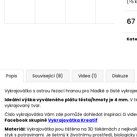
VYKRAJOVÁTKA CHRISTMAS JOY #423
VYKRAJOVÁTKA 
(>5 
#1584
49 Kč
39 Kč
67
Měr
cena
Kate
Popis
Související (8)
Videa (1)
Diskuze
Vykrajovátko s ostrou řezací hranou pro hladké a čisté vykroje
Ideální výška vyváleného plátu těsta/hmoty je 4 mm.
V t
vykrajovaný tvar.
Číslo vykrajovátka Vám zde pomůže dohledat inspiraci či vide
Facebook skupině
Vykrajovátka Kreatif
Materiál:
Vykrajovátka jsou tištěna na 3D tiskárnách z nejkva
styk s potravinami. Je šetrný k životnímu prostředí, biologicky 