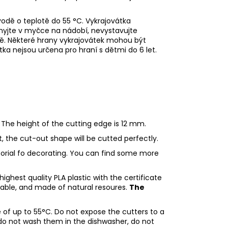
odě o teplotě do 55 °C.
Vykrajovátka
emyjte v myčce na nádobí, nevystavujte
dě.
Některé hrany vykrajovátek mohou být
tka nejsou určena pro hraní s dětmi do 6 let.
 The height of the cutting edge is 12 mm.
ht, the cut-out shape will be cutted perfectly.
utorial fo decorating. You can find some more
ighest quality PLA plastic with the certificate
adable, and made of natural resoures.
The
of up to 55°C. Do not expose the cutters to a
do not wash them in the dishwasher, do not