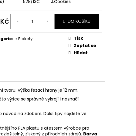
PODZIMNÍ KOLEKCE
ks)
528/13C
J.Cookies
 Kč
DO KOŠÍKU
ná
:
Tisk
gorie
:
» Plakety
Zeptat se
Hlídat
ní tvaru. Výška řezací hrany je 12 mm.
éto výšce se správně vykrojí i naznačí
o návod na zdobení. Další tipy najdete ve
litnějšího PLA plastu s atestem výrobce pro
rozložitelný, získaný z přírodních zdrojů.
Barva