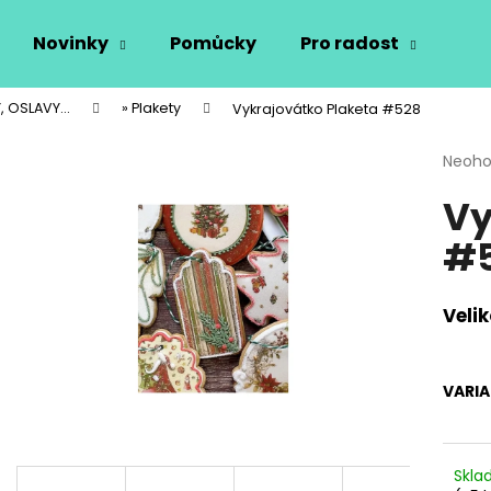
Novinky
Pomůcky
Pro radost
Vý
, OSLAVY...
» Plakety
Vykrajovátko Plaketa #528
Co potřebujete najít?
Průmě
Neoh
hodno
Vy
produ
HLEDAT
je
#
0,0
z
5
Doporučujeme
hvězdi
Velik
VARI
Skl