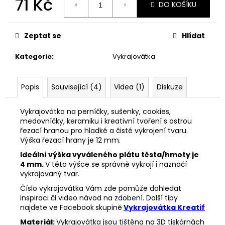
71 Kč
č
DO KOŠÍKU
u
Měrná
j
cena:
e
Zeptat se
Hlídat
m
e
Kategorie
:
Vykrajovátka
VYKRAJOVÁTKA
Popis
Související (4)
Videa (1)
Diskuze
PODZIMNÍ
KOLEKCE
#1584
Vykrajovátko na perníčky, sušenky, cookies,
medovníčky, keramiku i kreativní tvoření s ostrou
39
řezací hranou pro hladké a čisté vykrojení tvaru.
Kč
Výška řezací hrany je 12 mm.
Ideální výška vyváleného plátu těsta/hmoty je
4 mm.
V této výšce se správně vykrojí i naznačí
vykrajovaný tvar.
Číslo vykrajovátka Vám zde pomůže dohledat
inspiraci či video návod na zdobení. Další tipy
najdete ve Facebook
skupině
Vykrajovátka Kreatif
Materiál:
Vykrajovátka jsou tištěna na 3D tiskárnách