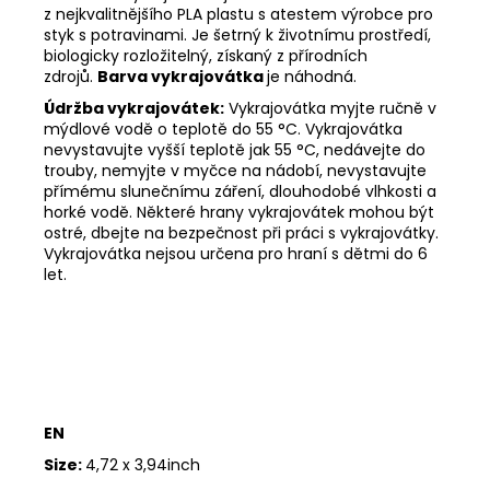
z nejkvalitnějšího PLA plastu s atestem výrobce pro
styk s potravinami. Je šetrný k životnímu prostředí,
biologicky rozložitelný, získaný z přírodních
zdrojů.
Barva vykrajovátka
je náhodná.
Údržba vykrajovátek:
Vykrajovátka myjte ručně v
mýdlové vodě o teplotě do 55
°C. Vykrajovátka
nevystavujte vyšší teplotě jak 55
°C, nedávejte do
trouby, nemyjte v myčce na nádobí, nevystavujte
přímému slunečnímu záření, dlouhodobé vlhkosti a
horké vodě. Některé hrany vykrajovátek mohou být
ostré, dbejte na bezpečnost při práci s vykrajovátky.
Vykrajovátka nejsou určena pro hraní s dětmi do 6
let.
EN
Size:
4,72 x 3,94inch