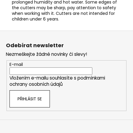
prolonged humidity and hot water. Some edges of
the cutters may be sharp, pay attention to safety
when working with it. Cutters are not intended for
children under 6 years.
Z
á
Odebírat newsletter
p
Nezmeškejte žádné novinky či slevy!
a
t
E-mail
í
Vložením e-mailu souhlasíte s
podmínkami
ochrany osobních údajů
PŘIHLÁSIT SE