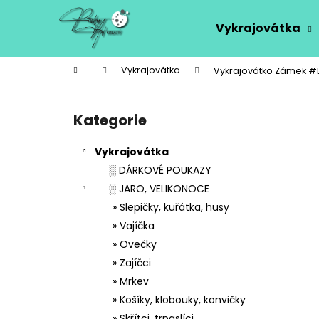
K
Přejít
na
o
Vykrajovátka
obsah
Zpět
Zpět
š
do
do
í
Domů
Vykrajovátka
Vykrajovátko Zámek #
k
obchodu
obchodu
P
o
Kategorie
Přeskočit
s
kategorie
t
Vykrajovátka
r
░ DÁRKOVÉ POUKAZY
a
░ JARO, VELIKONOCE
n
» Slepičky, kuřátka, husy
n
» Vajíčka
í
» Ovečky
p
» Zajíčci
a
» Mrkev
n
» Košíky, klobouky, konvičky
e
» Skřítci, trpaslíci