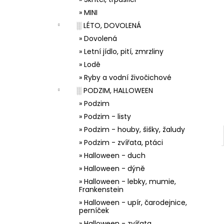
33001 ZDOBÍCÍ SÁČEK
l
» MINI
5 Kč
░ LÉTO, DOVOLENÁ
» Dovolená
» Letní jídlo, pití, zmrzliny
» Lodě
» Ryby a vodní živočichové
░ PODZIM, HALLOWEEN
» Podzim
» Podzim - listy
» Podzim - houby, šišky, žaludy
» Podzim - zvířata, ptáci
» Halloween - duch
» Halloween - dýně
» Halloween - lebky, mumie,
Frankenstein
» Halloween - upír, čarodejnice,
perníček
» Halloween - zvířata