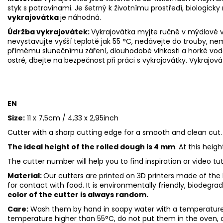
styk s potravinami. Je šetrný k životnímu prostředí, biologicky 
vykrajovátka
je náhodná.
Údržba vykrajovátek:
Vykrajovátka myjte ručně v mýdlové v
nevystavujte vyšší teplotě jak 55
°C, nedávejte do trouby, ne
přímému slunečnímu záření, dlouhodobé vlhkosti a horké vod
ostré, dbejte na bezpečnost při práci s vykrajovátky. Vykrajová
EN
Size:
11 x 7,5cm / 4,33 x 2,95inch
Cutter with a sharp cutting edge for a smooth and clean cut.
The ideal height of the rolled dough is 4 mm
. At this heig
The cutter number will help you to find inspiration or video tu
Material:
Our cutters are printed on 3D printers made of the h
for contact with food. It is environmentally friendly, biodegr
color of the cutter is always random.
Care:
Wash them by hand in soapy water with a temperature 
temperature higher than 55°C, do not put them in the oven, 