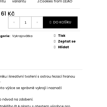
PODZIMNÍ KOLEKCE
antu
variantu
J.Cookies from LILIAO
d
61 Kč
ná
DO KOŠÍKU
:
Tisk
gorie
:
Vykrajovátka
Zeptat se
Hlídat
ku i kreativní tvoření s ostrou řezací hranou
.
éto výšce se správně vykrojí i naznačí
eo návod na zdobení.
litnějšího PLA plastu s atestem výrobce pro