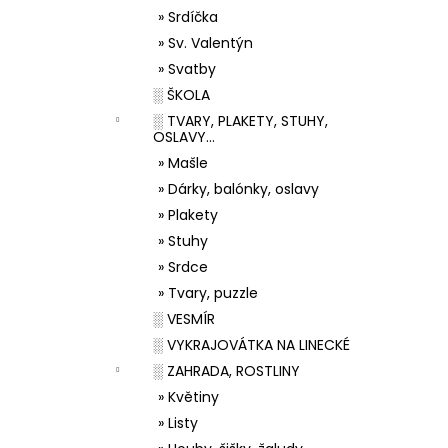
» Srdíčka
» Sv. Valentýn
» Svatby
░ ŠKOLA
░ TVARY, PLAKETY, STUHY,
OSLAVY...
» Mašle
» Dárky, balónky, oslavy
» Plakety
» Stuhy
» Srdce
» Tvary, puzzle
░ VESMÍR
░ VYKRAJOVÁTKA NA LINECKÉ
░ ZAHRADA, ROSTLINY
» Květiny
» Listy