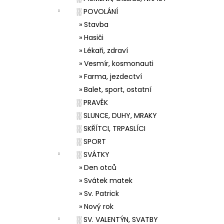
░ POVOLÁNÍ
» Stavba
» Hasiči
» Lékaři, zdraví
» Vesmír, kosmonauti
» Farma, jezdectví
» Balet, sport, ostatní
░ PRAVĚK
░ SLUNCE, DUHY, MRAKY
░ SKŘÍTCI, TRPASLÍCI
░ SPORT
░ SVÁTKY
» Den otců
» Svátek matek
» Sv. Patrick
» Nový rok
░ SV. VALENTÝN, SVATBY