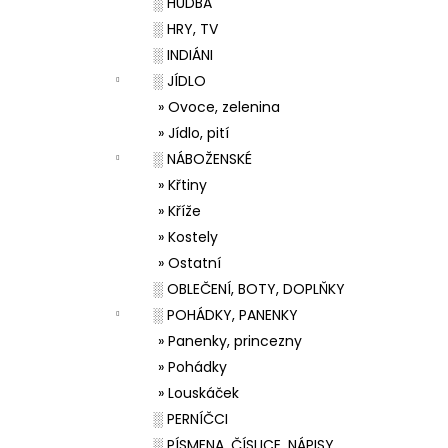
░ HUDBA
░ HRY, TV
░ INDIÁNI
░ JÍDLO
» Ovoce, zelenina
» Jídlo, pití
░ NÁBOŽENSKÉ
» Křtiny
» Kříže
» Kostely
» Ostatní
░ OBLEČENÍ, BOTY, DOPLŇKY
░ POHÁDKY, PANENKY
» Panenky, princezny
» Pohádky
» Louskáček
░ PERNÍČCI
░ PÍSMENA, ČÍSLICE, NÁPISY