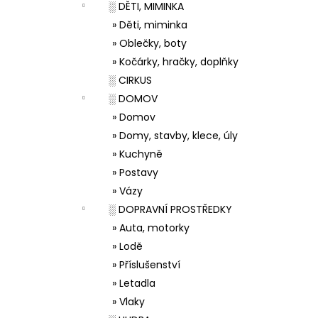
░ DĚTI, MIMINKA
» Děti, miminka
» Oblečky, boty
» Kočárky, hračky, doplňky
░ CIRKUS
░ DOMOV
» Domov
» Domy, stavby, klece, úly
» Kuchyně
» Postavy
» Vázy
░ DOPRAVNÍ PROSTŘEDKY
» Auta, motorky
» Lodě
» Příslušenství
» Letadla
» Vlaky