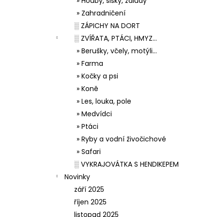
» Houby, šišky, žaludy
» Zahradničení
░ ZÁPICHY NA DORT
░ ZVÍŘATA, PTÁCI, HMYZ...
» Berušky, včely, motýli...
» Farma
» Kočky a psi
» Koně
» Les, louka, pole
» Medvídci
» Ptáci
» Ryby a vodní živočichové
» Safari
░ VYKRAJOVÁTKA S HENDIKEPEM
Novinky
září 2025
říjen 2025
listopad 2025