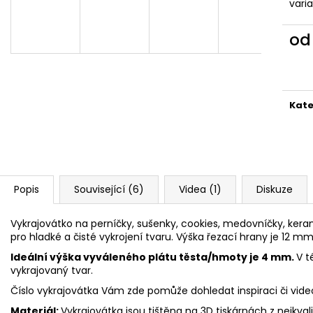
VYKRAJOVÁTKA CHRISTMAS JOY #423
VYKRAJOVÁTKA 
vari
#1584
49 Kč
39 Kč
o
Měr
cena
Kate
Popis
Související (6)
Videa (1)
Diskuze
Vykrajovátko na perníčky, sušenky, cookies, medovníčky, kerami
pro hladké a čisté vykrojení tvaru. Výška řezací hrany je 12 mm
Ideální výška vyváleného plátu těsta/hmoty je 4 mm.
V t
vykrajovaný tvar.
Číslo vykrajovátka Vám zde pomůže dohledat inspiraci či vid
Materiál:
Vykrajovátka jsou tištěna na 3D tiskárnách z nejkva