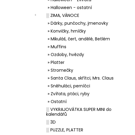
» Halloween - ostatní
░ ZIMA, VÁNOCE
» Dárky, punčochy, jmenovky
» Konvičky, hrníčky
» Mikuláš, čert, andělé, Betlém
» Muffins
» Ozdoby, hvězdy
» Platter
» Stromečky
» Santa Claus, skřítci, Mrs. Claus
» Sněhuláci, perníčci
» Zvířata, ptáci, ryby
» Ostatní
░ VYKRAJOVÁTKA SUPER MINI do
kalendářů
░ 3D
░ PUZZLE, PLATTER