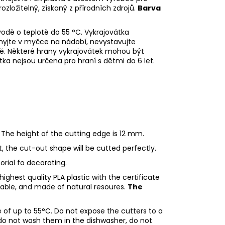
rozložitelný, získaný z přírodních zdrojů.
Barva
odě o teplotě do 55
°C. Vykrajovátka
myjte v myčce na nádobí, nevystavujte
ě. Některé hrany vykrajovátek mohou být
tka nejsou určena pro hraní s dětmi do 6 let.
 The height of the cutting edge is 12 mm.
ht, the cut-out shape will be cutted perfectly.
torial fo decorating.
ighest quality PLA plastic with the certificate
adable, and made of natural resoures.
The
of up to 55°C. Do not expose the cutters to a
do not wash them in the dishwasher, do not