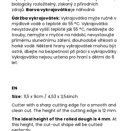
biologicky rozložitelný, získaný z přírodních
zdrojů.
Barva vykrajovátka
je náhodná.
Údržba vykrajovátek:
Vykrajovátka myjte ručně v
mýdlové vodě o teplotě do 55
°C. Vykrajovátka
nevystavujte vyšší teplotě jak 55
°C, nedávejte do
trouby, nemyjte v myčce na nádobí, nevystavujte
přímému slunečnímu záření, dlouhodobé vlhkosti a
horké vodě. Některé hrany vykrajovátek mohou být
ostré, dbejte na bezpečnost při práci s vykrajovátky.
Vykrajovátka nejsou určena pro hraní s dětmi do 6
let.
EN
Size:
11,5 x 9cm / 4,53 x 3,54inch
Cutter with a sharp cutting edge for a smooth and
clean cut. The height of the cutting edge is 12 mm.
The ideal height of the rolled dough is 4 mm
. At
this height, the cut-out shape will be cutted
perfectly.