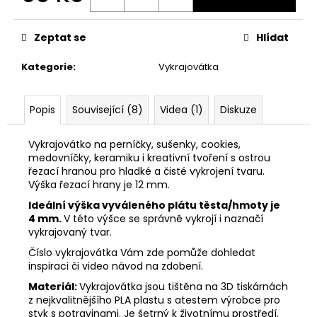
č
Měrná
u
cena:
j
Zeptat se
Hlídat
e
m
Kategorie
:
Vykrajovátka
e
Popis
Související (8)
Videa (1)
Diskuze
VYKRAJOVÁTKA
VELIKONOČNÍ
Vykrajovátko na perníčky, sušenky, cookies,
ZVÍŘÁTKA
#1988
medovníčky, keramiku i kreativní tvoření s ostrou
řezací hranou pro hladké a čisté vykrojení tvaru.
25
Výška řezací hrany je 12 mm.
Kč
Ideální výška vyváleného plátu těsta/hmoty je
4 mm.
V této výšce se správně vykrojí i naznačí
vykrajovaný tvar.
Číslo vykrajovátka Vám zde pomůže dohledat
inspiraci či video návod na zdobení.
Materiál:
Vykrajovátka jsou tištěna na 3D tiskárnách
z nejkvalitnějšího PLA plastu s atestem výrobce pro
styk s potravinami. Je šetrný k životnímu prostředí,