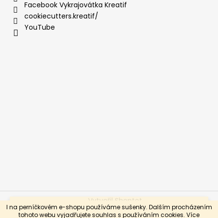
Facebook Vykrajovátka Kreatif
cookiecutters.kreatif/
YouTube
Vytvořil Shoptet
Vážení a milí, jedeme soutěžit na Cake International, takže
I na perníčkovém e-shopu používáme sušenky. Dalším procházením
od 24.10. do 3.11. bude eshop v režimu dovolená.
Copyright 2026
PastryArt KreatiF
. Všechna práva
tohoto webu vyjadřujete souhlas s používáním cookies. Více