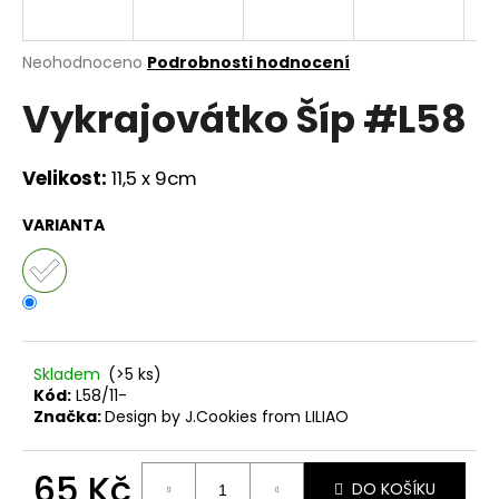
a
j
Průměrné
Neohodnoceno
Podrobnosti hodnocení
í
hodnocení
Vykrajovátko Šíp #L58
produktu
t
je
?
0,0
z
Velikost:
11,5 x 9cm
5
hvězdiček.
VARIANTA
HLEDAT
D
Skladem
(>5 ks)
o
Kód:
L58/11-
p
Značka:
Design by J.Cookies from LILIAO
o
r
u
65 Kč
DO KOŠÍKU