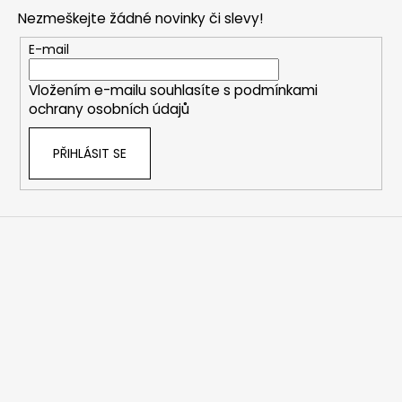
p
Nezmeškejte žádné novinky či slevy!
a
t
E-mail
í
Vložením e-mailu souhlasíte s
podmínkami
ochrany osobních údajů
PŘIHLÁSIT SE