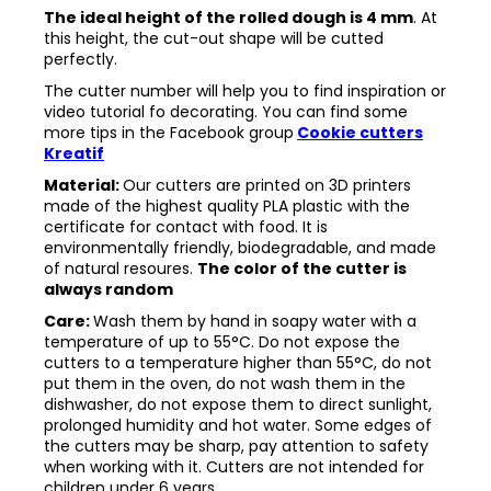
The ideal height of the rolled dough is 4 mm
. At
this height, the cut-out shape will be cutted
perfectly.
The cutter number will help you to find inspiration or
video tutorial fo decorating. You can find some
more tips in the
Facebook group
Cookie cutters
Kreatif
Material:
Our cutters are printed on 3D printers
made of the highest quality PLA plastic with the
certificate for contact with food. It is
environmentally friendly, biodegradable, and made
of natural resoures.
The color of the cutter is
always random
Care:
Wash them by hand in soapy water with a
temperature of up to 55°C. Do not expose the
cutters to a temperature higher than 55°C, do not
put them in the oven, do not wash them in the
dishwasher, do not expose them to direct sunlight,
prolonged humidity and hot water. Some edges of
the cutters may be sharp, pay attention to safety
when working with it. Cutters are not intended for
children under 6 years.