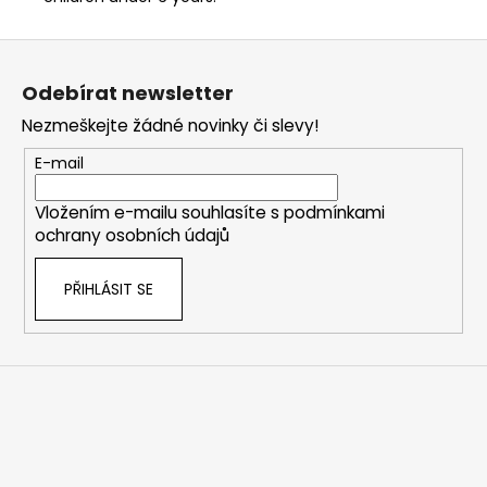
Z
á
Odebírat newsletter
p
Nezmeškejte žádné novinky či slevy!
a
t
E-mail
í
Vložením e-mailu souhlasíte s
podmínkami
ochrany osobních údajů
PŘIHLÁSIT SE