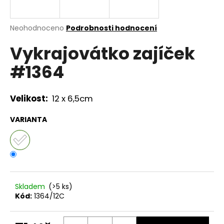
a
j
Průměrné
Neohodnoceno
Podrobnosti hodnocení
í
hodnocení
Vykrajovátko zajíček
produktu
t
je
?
#1364
0,0
z
5
hvězdiček.
Velikost:
12 x 6,5cm
HLEDAT
VARIANTA
D
o
p
Skladem
(>5 ks)
o
Kód:
1364/12C
r
u