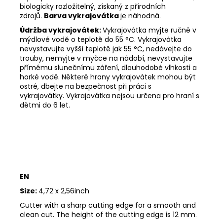
biologicky rozložitelný, získaný z přírodních
zdrojů.
Barva vykrajovátka
je náhodná.
Údržba vykrajovátek:
Vykrajovátka myjte ručně v
mýdlové vodě o teplotě do 55 °C.
Vykrajovátka
nevystavujte vyšší teplotě jak 55 °C, nedávejte do
trouby, nemyjte v myčce na nádobí, nevystavujte
přímému slunečnímu záření, dlouhodobé vlhkosti a
horké vodě.
Některé hrany vykrajovátek mohou být
ostré, dbejte na bezpečnost při práci s
vykrajovátky.
Vykrajovátka nejsou určena pro hraní s
dětmi do 6 let.
EN
Size:
4,72 x 2,56inch
Cutter with a sharp cutting edge for a smooth and
clean cut. The height of the cutting edge is 12 mm.