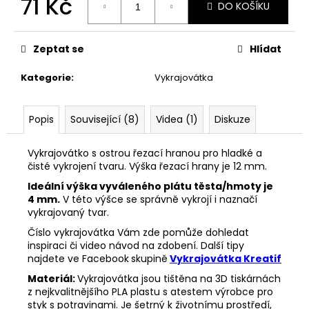
71 Kč
č
DO KOŠÍKU
u
Měrná
j
cena:
e
Zeptat se
Hlídat
m
e
Kategorie
:
Vykrajovátka
VYKRAJOVÁTKA
Popis
Související (8)
Videa (1)
Diskuze
ŠKOLA
#860
Vykrajovátko s ostrou řezací hranou pro hladké a
37
čisté vykrojení tvaru. Výška řezací hrany je 12 mm.
Kč
Ideální výška vyváleného plátu těsta/hmoty je
4 mm.
V této výšce se správně vykrojí i naznačí
vykrajovaný tvar.
Číslo vykrajovátka Vám zde pomůže dohledat
inspiraci či video návod na zdobení. Další tipy
najdete ve Facebook
skupině
Vykrajovátka Kreatif
Materiál:
Vykrajovátka jsou tištěna na 3D tiskárnách
z nejkvalitnějšího PLA plastu s atestem výrobce pro
styk s potravinami. Je šetrný k životnímu prostředí,