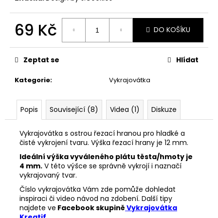
č
u
j
69 Kč
DO KOŠÍKU
e
Měrná
m
cena:
e
Zeptat se
Hlídat
Kategorie
:
Vykrajovátka
33001
ZDOBÍCÍ
SÁČEK
Popis
Související (8)
Videa (1)
Diskuze
5
Kč
Vykrajovátka s ostrou řezací hranou pro hladké a
čisté vykrojení tvaru. Výška řezací hrany je 12 mm.
Ideální výška vyváleného plátu těsta/hmoty je
4 mm.
V této výšce se správně vykrojí i naznačí
vykrajovaný tvar.
Číslo vykrajovátka Vám zde pomůže dohledat
inspiraci či video návod na zdobení. Další tipy
najdete ve
Facebook skupině
Vykrajovátka
Kreatif