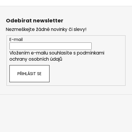
Z
á
Odebírat newsletter
p
Nezmeškejte žádné novinky či slevy!
a
t
E-mail
í
Vložením e-mailu souhlasíte s
podmínkami
ochrany osobních údajů
PŘIHLÁSIT SE