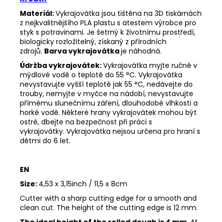
Materiál:
Vykrajovátka jsou tištěna na 3D tiskárnách
z nejkvalitnějšího PLA plastu s atestem výrobce pro
styk s potravinami. Je šetrný k životnímu prostředí,
biologicky rozložitelný, získaný z přírodních
zdrojů.
Barva vykrajovátka
je náhodná.
Údržba vykrajovátek:
Vykrajovátka myjte ručně v
mýdlové vodě o teplotě do 55 °C.
Vykrajovátka
nevystavujte vyšší teplotě jak 55 °C, nedávejte do
trouby, nemyjte v myčce na nádobí, nevystavujte
přímému slunečnímu záření, dlouhodobé vlhkosti a
horké vodě.
Některé hrany vykrajovátek mohou být
ostré, dbejte na bezpečnost při práci s
vykrajovátky.
Vykrajovátka nejsou určena pro hraní s
dětmi do 6 let.
EN
Size:
4,53 x 3,15inch / 11,5 x 8cm
Cutter with a sharp cutting edge for a smooth and
clean cut. The height of the cutting edge is 12 mm.
The ideal height of the rolled dough is 4 mm
. At