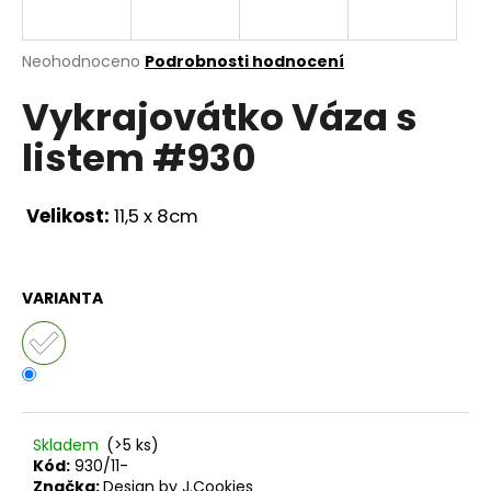
a
j
Průměrné
Neohodnoceno
Podrobnosti hodnocení
í
hodnocení
Vykrajovátko Váza s
produktu
t
je
?
listem #930
0,0
z
5
hvězdiček.
Velikost:
11,5 x 8cm
HLEDAT
VARIANTA
D
o
p
o
r
Skladem
(>5 ks)
Kód:
930/11-
u
Značka:
Design by J.Cookies