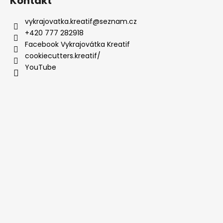
Kontakt
vykrajovatka.kreatif
@
seznam.cz
+420 777 282918
Facebook Vykrajovátka Kreatif
cookiecutters.kreatif/
YouTube