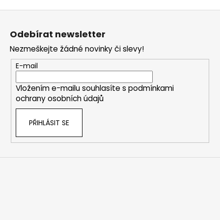
Z
á
Odebírat newsletter
p
Nezmeškejte žádné novinky či slevy!
a
t
E-mail
í
Vložením e-mailu souhlasíte s
podmínkami
ochrany osobních údajů
PŘIHLÁSIT SE