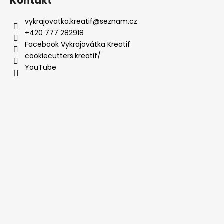
Kontakt
vykrajovatka.kreatif
@
seznam.cz
+420 777 282918
Facebook Vykrajovátka Kreatif
cookiecutters.kreatif/
YouTube