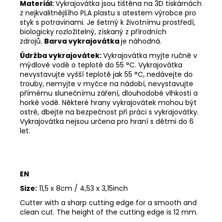
Materiál:
Vykrajovátka jsou tištěna na 3D tiskárnách
z nejkvalitnějšího PLA plastu s atestem výrobce pro
styk s potravinami. Je šetrný k životnímu prostředí,
biologicky rozložitelný, získaný z přírodních
zdrojů.
Barva vykrajovátka
je náhodná.
Údržba vykrajovátek:
Vykrajovátka myjte ručně v
mýdlové vodě o teplotě do 55
°C. Vykrajovátka
nevystavujte vyšší teplotě jak 55
°C, nedávejte do
trouby, nemyjte v myčce na nádobí, nevystavujte
přímému slunečnímu záření, dlouhodobé vlhkosti a
horké vodě. Některé hrany vykrajovátek mohou být
ostré, dbejte na bezpečnost při práci s vykrajovátky.
Vykrajovátka nejsou určena pro hraní s dětmi do 6
let.
EN
Size:
11,5 x 8cm / 4,53 x 3,15inch
Cutter with a sharp cutting edge for a smooth and
clean cut. The height of the cutting edge is 12 mm.