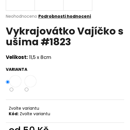
a
j
Průměrné
Neohodnoceno
Podrobnosti hodnocení
í
hodnocení
Vykrajovátko Vajíčko s
produktu
t
je
?
ušima #1823
0,0
z
5
hvězdiček.
Velikost:
11,5 x 8cm
HLEDAT
VARIANTA
D
o
p
Zvolte variantu
o
Kód:
Zvolte variantu
r
u