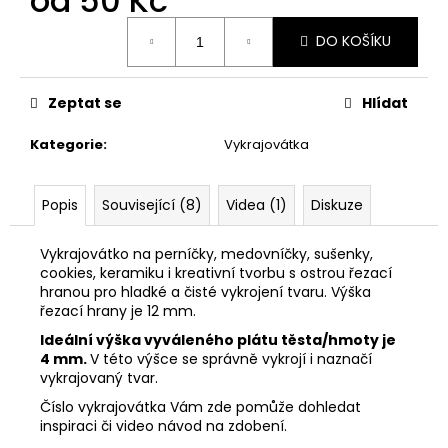
od
50 Kč
č
u
Měrná
DO KOŠÍKU
j
cena:
e
m
Zeptat se
Hlídat
e
Kategorie
:
Vykrajovátka
VYKRAJOVÁTKO
MIKULÁŠ
SET
Popis
Související (8)
Videa (1)
Diskuze
#347
74
Vykrajovátko na perníčky, medovníčky, sušenky,
Kč
cookies, keramiku i kreativní tvorbu s ostrou řezací
hranou pro hladké a čisté vykrojení tvaru. Výška
řezací hrany je 12 mm.
Ideální výška vyváleného plátu těsta/hmoty je
4 mm.
V této výšce se správně vykrojí i naznačí
vykrajovaný tvar.
Číslo vykrajovátka Vám zde pomůže dohledat
inspiraci či video návod na zdobení.