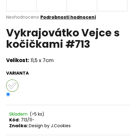
a
j
Průměrné
Neohodnoceno
Podrobnosti hodnocení
í
hodnocení
Vykrajovátko Vejce s
produktu
t
je
?
kočičkami #713
0,0
z
5
hvězdiček.
Velikost:
11,5 x 7cm
HLEDAT
VARIANTA
D
o
p
Skladem
(>5 ks)
o
Kód:
713/11-
r
Značka:
Design by J.Cookies
u