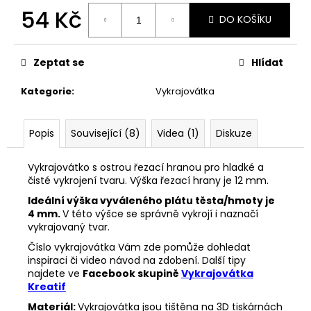
č
54 Kč
u
DO KOŠÍKU
j
Měrná
e
cena:
m
Zeptat se
Hlídat
e
Kategorie
:
Vykrajovátka
VYKRAJOVÁTKA
ZAJÍČCI
Popis
Související (8)
Videa (1)
Diskuze
#1515
49
Vykrajovátko s ostrou řezací hranou pro hladké a
Kč
čisté vykrojení tvaru. Výška řezací hrany je 12 mm.
Ideální výška vyváleného plátu těsta/hmoty je
4 mm.
V této výšce se správně vykrojí i naznačí
vykrajovaný tvar.
Číslo vykrajovátka Vám zde pomůže dohledat
inspiraci či video návod na zdobení. Další tipy
najdete ve
Facebook skupině
Vykrajovátka
Kreatif
Materiál:
Vykrajovátka jsou tištěna na 3D tiskárnách