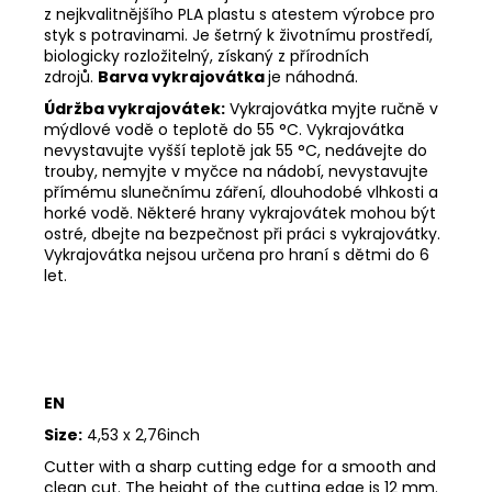
z nejkvalitnějšího PLA plastu s atestem výrobce pro
styk s potravinami. Je šetrný k životnímu prostředí,
biologicky rozložitelný, získaný z přírodních
zdrojů.
Barva vykrajovátka
je náhodná.
Údržba vykrajovátek:
Vykrajovátka myjte ručně v
mýdlové vodě o teplotě do 55
°C. Vykrajovátka
nevystavujte vyšší teplotě jak 55
°C, nedávejte do
trouby, nemyjte v myčce na nádobí, nevystavujte
přímému slunečnímu záření, dlouhodobé vlhkosti a
horké vodě. Některé hrany vykrajovátek mohou být
ostré, dbejte na bezpečnost při práci s vykrajovátky.
Vykrajovátka nejsou určena pro hraní s dětmi do 6
let.
EN
Size:
4,53 x 2,76inch
Cutter with a sharp cutting edge for a smooth and
clean cut. The height of the cutting edge is 12 mm.