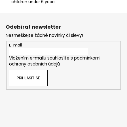
children under 6 years
Z
á
Odebírat newsletter
p
Nezmeškejte žádné novinky či slevy!
a
t
E-mail
í
Vložením e-mailu souhlasíte s
podmínkami
ochrany osobních údajů
PŘIHLÁSIT SE