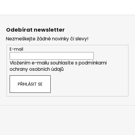
Z
á
Odebírat newsletter
p
Nezmeškejte žádné novinky či slevy!
a
t
E-mail
í
Vložením e-mailu souhlasíte s
podmínkami
ochrany osobních údajů
PŘIHLÁSIT SE