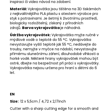
inspiraci či video návod na zdobení.
Materiál:
Vykrajovátka jsou tištěna na 3D tiskárnách
z nejkvalitnějšího PLA plastu s atestem výrobce pro
styk s potravinami. Je šetrný k životnímu prostředí,
biologicky rozložitelný, získaný z přírodních
zdrojů.
Barva vykrajovátka
je náhodná.
Údržba vykrajovátek:
Vykrajovátka myjte ručně v
mýdlové vodě o teplotě do 55
°C. Vykrajovátka
nevystavujte vyšší teplotě jak 55
°C, nedávejte do
trouby, nemyjte v myčce na nádobí, nevystavujte
přímému slunečnímu záření, dlouhodobé vlhkosti a
horké vodě. Některé hrany vykrajovátek mohou být
ostré, dbejte na bezpečnost při práci s vykrajovátky.
Vykrajovátka nejsou určena pro hraní s dětmi do 6
let.
EN
Size:
12 x 5,5cm / 4,72 x 2,17inch
Cutter with a sharp cutting edge for a smooth and