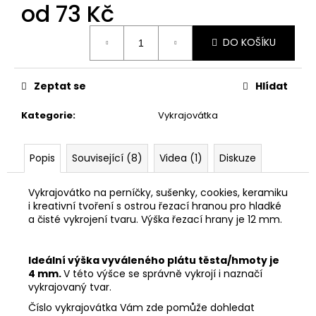
č
od
73 Kč
u
j
Měrná
DO KOŠÍKU
cena:
e
m
e
Zeptat se
Hlídat
Kategorie
:
Vykrajovátka
VYKRAJOVÁTKA
CHRISTMAS
JOY
#423
Popis
Související (8)
Videa (1)
Diskuze
49
Kč
Vykrajovátko na perníčky, sušenky, cookies, keramiku
i kreativní tvoření s ostrou řezací hranou pro hladké
a čisté vykrojení tvaru. Výška řezací hrany je 12 mm.
Ideální výška vyváleného plátu těsta/hmoty je
4 mm.
V této výšce se správně vykrojí i naznačí
vykrajovaný tvar.
Číslo vykrajovátka Vám zde pomůže dohledat