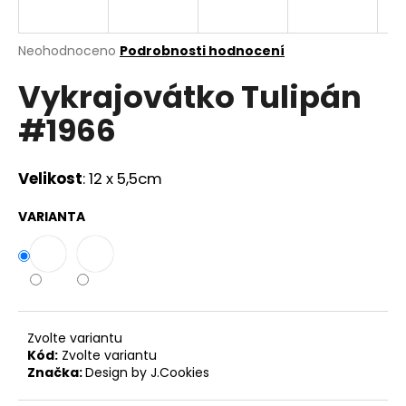
a
j
Průměrné
Neohodnoceno
Podrobnosti hodnocení
í
hodnocení
Vykrajovátko Tulipán
produktu
t
je
?
#1966
0,0
z
5
hvězdiček.
Velikost
: 12 x 5,5cm
HLEDAT
VARIANTA
D
o
p
Zvolte variantu
o
Kód:
Zvolte variantu
r
Značka:
Design by J.Cookies
u