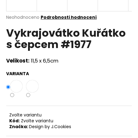
a
j
Průměrné
Neohodnoceno
Podrobnosti hodnocení
í
hodnocení
Vykrajovátko Kuřátko
produktu
t
je
?
s čepcem #1977
0,0
z
5
hvězdiček.
Velikost:
11,5 x 6,5cm
HLEDAT
VARIANTA
D
o
p
Zvolte variantu
o
Kód:
Zvolte variantu
r
Značka:
Design by J.Cookies
u