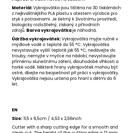
Materiál:
Vykrajovátka jsou tištěna na 3D tiskárnách
z nejkvalitnějšího PLA plastu s atestem výrobce pro
styk s potravinami. Je šetrný k životnímu prostředí,
biologicky rozložitelný, získaný z přírodních
zdrojů.
Barva vykrajovátka
je náhodná.
Údržba vykrajovátek:
Vykrajovátka myjte ručně v
mýdlové vodě o teplotě do 55
°C. Vykrajovátka
nevystavujte vyšší teplotě jak 55
°C, nedávejte do
trouby, nemyjte v myčce na nádobí, nevystavujte
přímému slunečnímu záření, dlouhodobé vlhkosti a
horké vodě. Některé hrany vykrajovátek mohou být
ostré, dbejte na bezpečnost při práci s vykrajovátky.
Vykrajovátka nejsou určena pro hraní s dětmi do 6
let.
EN
Size:
11,5 x 6,5cm / 4,53 x 2,56inch
Cutter with a sharp cutting edge for a smooth and
clean cut. The height of the cutting edge is 12 mm.