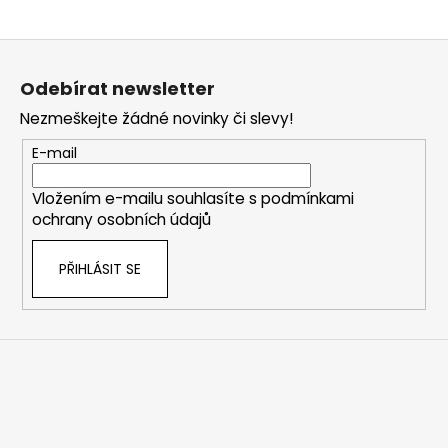
Z
á
Odebírat newsletter
p
Nezmeškejte žádné novinky či slevy!
a
t
E-mail
í
Vložením e-mailu souhlasíte s
podmínkami
ochrany osobních údajů
PŘIHLÁSIT SE