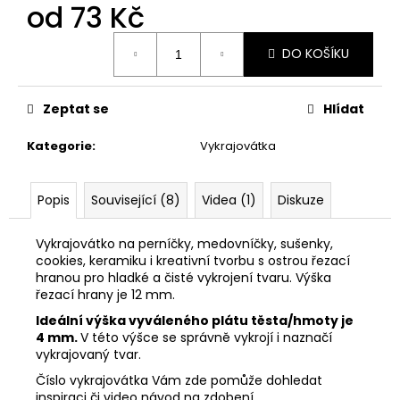
č
od
73 Kč
u
j
Měrná
DO KOŠÍKU
cena:
e
m
e
Zeptat se
Hlídat
Kategorie
:
Vykrajovátka
VYKRAJOVÁTKA
SNĚHULÁKOVÉ
VÁNOCE
#1843
Popis
Související (8)
Videa (1)
Diskuze
53
Kč
Vykrajovátko na perníčky, medovníčky, sušenky,
cookies, keramiku i kreativní tvorbu s ostrou řezací
hranou pro hladké a čisté vykrojení tvaru. Výška
řezací hrany je 12 mm.
Ideální výška vyváleného plátu těsta/hmoty je
4 mm.
V této výšce se správně vykrojí i naznačí
vykrajovaný tvar.
Číslo vykrajovátka Vám zde pomůže dohledat
inspiraci či video návod na zdobení.