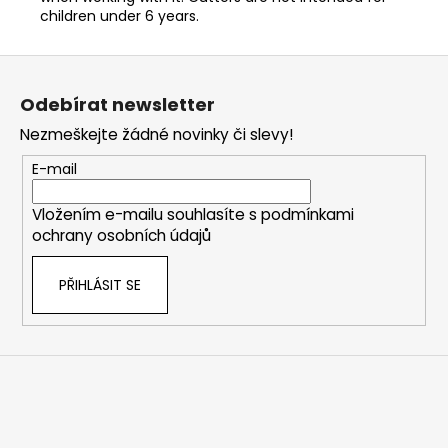
children under 6 years.
Z
á
Odebírat newsletter
p
Nezmeškejte žádné novinky či slevy!
a
t
E-mail
í
Vložením e-mailu souhlasíte s
podmínkami
ochrany osobních údajů
PŘIHLÁSIT SE