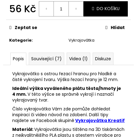
č
56 Kč
u
DO KOŠÍKU
j
Měrná
e
cena:
m
Zeptat se
Hlídat
e
Kategorie
:
Vykrajovátka
VYKRAJOVÁTKA
ZAJÍČCI
Popis
Související (7)
Videa (1)
Diskuze
#1515
49
Vykrajovátko s ostrou řezací hranou pro hladké a
Kč
čisté vykrojení tvaru. Výška řezací hrany je 12 mm.
Ideální výška vyváleného plátu těsta/hmoty je
4 mm.
V této výšce se správně vykrojí i naznačí
vykrajovaný tvar.
Číslo vykrajovátka Vám zde pomůže dohledat
inspiraci či video návod na zdobení. Další tipy
najdete ve Facebook
skupině
Vykrajovátka Kreatif
Materiál:
Vykrajovátka jsou tištěna na 3D tiskárnách
z nejkvalitnějšího PLA plastu s atestem výrobce pro