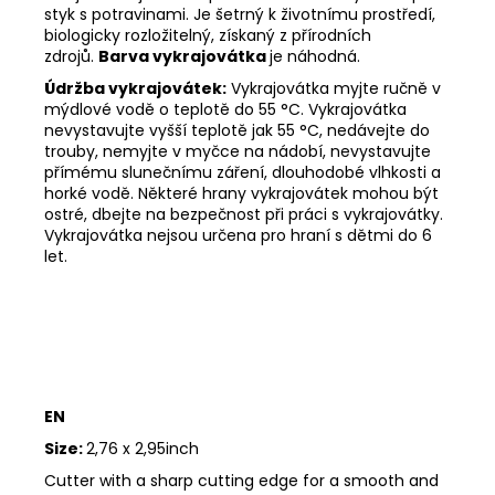
styk s potravinami. Je šetrný k životnímu prostředí,
biologicky rozložitelný, získaný z přírodních
zdrojů.
Barva vykrajovátka
je náhodná.
Údržba vykrajovátek:
Vykrajovátka myjte ručně v
mýdlové vodě o teplotě do 55
°C. Vykrajovátka
nevystavujte vyšší teplotě jak 55
°C, nedávejte do
trouby, nemyjte v myčce na nádobí, nevystavujte
přímému slunečnímu záření, dlouhodobé vlhkosti a
horké vodě. Některé hrany vykrajovátek mohou být
ostré, dbejte na bezpečnost při práci s vykrajovátky.
Vykrajovátka nejsou určena pro hraní s dětmi do 6
let.
EN
Size:
2,76 x 2,95inch
Cutter with a sharp cutting edge for a smooth and