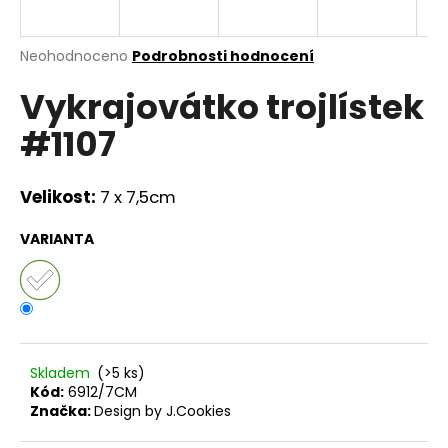
a
j
Průměrné
Neohodnoceno
Podrobnosti hodnocení
í
hodnocení
Vykrajovátko trojlístek
produktu
t
je
?
#1107
0,0
z
5
hvězdiček.
Velikost:
7 x 7,5cm
HLEDAT
VARIANTA
D
o
p
Skladem
(>5 ks)
o
Kód:
6912/7CM
r
Značka:
Design by J.Cookies
u