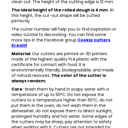
clean cut. The height of the cutting edge is 12 mm.
The ideal height of the rolled dough is 4 mm
. At
this height, the cut-out shape will be cutted
perfectly.
The cutter number will help you to find inspiration or
video tutorial fo decorating. You can find some
more tips in the
Facebook group
Cookie cutters
Kreatif
Material:
Our cutters are printed on 3D printers
made of the highest quality PLA plastic with the
certificate for contact with food. It is
environmentally friendly, biodegradable, and made
of natural resoures.
The color of the cutter is
always random.
Care:
Wash them by hand in soapy water with a
temperature of up to 55°C. Do not expose the
cutters to a temperature higher than 55°C, do not
put them in the oven, do not wash them in the
dishwasher, do not expose them to direct sunlight,
prolonged humidity and hot water. Some edges of
the cutters may be sharp, pay attention to safety
when working with it. Cutters are not intended for