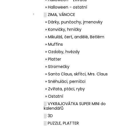
» Halloween - ostatní
░ ZIMA, VÁNOCE
» Dárky, punčochy, jmenovky
» Konvičky, hrníčky
» Mikuláš, čert, andělé, Betlém
» Muffins
» Ozdoby, hvězdy
» Platter
» Stromečky
» Santa Claus, skřítci, Mrs. Claus
» Sněhuláci, perníčci
» Zvířata, ptáci, ryby
» Ostatní
░ VYKRAJOVÁTKA SUPER MINI do
kalendářů
░ 3D
░ PUZZLE, PLATTER