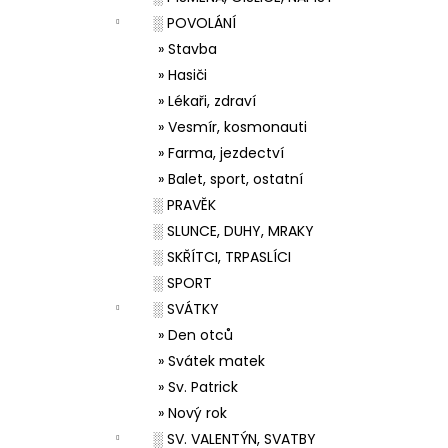
░ POVOLÁNÍ
» Stavba
» Hasiči
» Lékaři, zdraví
» Vesmír, kosmonauti
» Farma, jezdectví
» Balet, sport, ostatní
░ PRAVĚK
░ SLUNCE, DUHY, MRAKY
░ SKŘÍTCI, TRPASLÍCI
░ SPORT
░ SVÁTKY
» Den otců
» Svátek matek
» Sv. Patrick
» Nový rok
░ SV. VALENTÝN, SVATBY