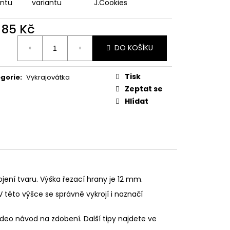
PODZIMNÍ KOLEKCE
antu
variantu
J.Cookies
d
85 Kč
ná
DO KOŠÍKU
:
Tisk
gorie
:
Vykrajovátka
Zeptat se
Hlídat
ojení tvaru. Výška řezací hrany je 12 mm.
V této výšce se správně vykrojí i naznačí
deo návod na zdobení. Další tipy najdete ve