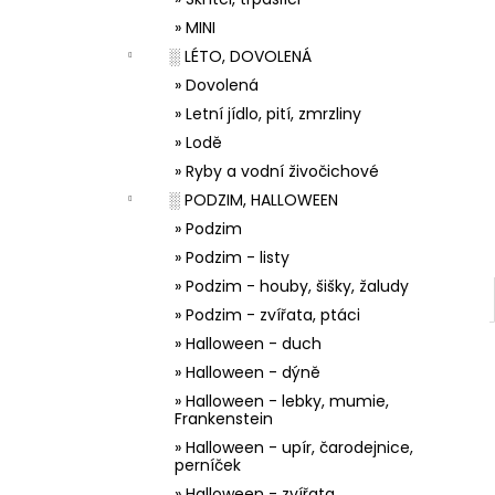
33001 ZDOBÍCÍ SÁČEK
l
» MINI
5 Kč
░ LÉTO, DOVOLENÁ
» Dovolená
» Letní jídlo, pití, zmrzliny
» Lodě
» Ryby a vodní živočichové
░ PODZIM, HALLOWEEN
» Podzim
» Podzim - listy
» Podzim - houby, šišky, žaludy
» Podzim - zvířata, ptáci
» Halloween - duch
» Halloween - dýně
» Halloween - lebky, mumie,
Frankenstein
» Halloween - upír, čarodejnice,
perníček
» Halloween - zvířata