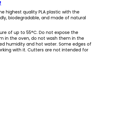
f
e highest quality PLA plastic with the
endly, biodegradable, and made of natural
re of up to 55°C. Do not expose the
m in the oven, do not wash them in the
nged humidity and hot water. Some edges of
king with it. Cutters are not intended for