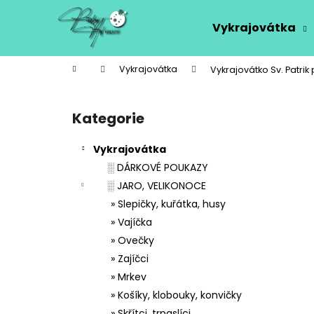
K
Přejít
na
o
Vykrajovátka
obsah
Zpět
Zpět
š
do
do
í
Domů
Vykrajovátka
Vykrajovátko Sv. Patri
k
obchodu
obchodu
P
o
Kategorie
Přeskočit
s
kategorie
t
Vykrajovátka
r
░ DÁRKOVÉ POUKAZY
a
░ JARO, VELIKONOCE
n
» Slepičky, kuřátka, husy
n
» Vajíčka
í
» Ovečky
p
» Zajíčci
a
» Mrkev
n
» Košíky, klobouky, konvičky
e
» Skřítci, trpaslíci