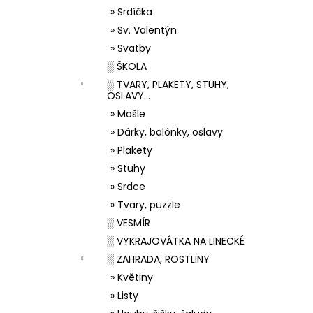
» Srdíčka
» Sv. Valentýn
» Svatby
░ ŠKOLA
░ TVARY, PLAKETY, STUHY,
OSLAVY...
» Mašle
» Dárky, balónky, oslavy
» Plakety
» Stuhy
» Srdce
» Tvary, puzzle
░ VESMÍR
░ VYKRAJOVÁTKA NA LINECKÉ
░ ZAHRADA, ROSTLINY
» Květiny
» Listy