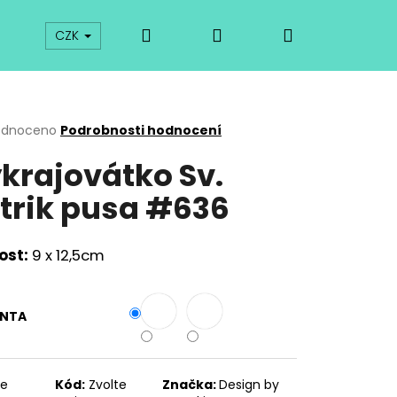
Hledat
Přihlášení
Nákupní
prodej
Kurzy
Odkazy
O vykrajovátkách
CZK
košík
rné
odnoceno
Podrobnosti hodnocení
cení
krajovátko Sv.
ktu
trik pusa #636
ček.
ost:
9 x 12,5cm
ANTA
Následující
te
Kód:
Zvolte
Značka:
Design by