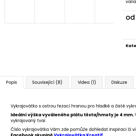
VYKRAJOVÁTKA CHRISTMAS JOY #423
VYKRAJOVÁTKA 
vari
#1584
49 Kč
39 Kč
o
Měr
cena
Kate
Popis
Související (8)
Videa (1)
Diskuze
Vykrajovátko s ostrou řezací hranou pro hladké a čisté vykr
Ideální výška vyváleného plátu těsta/hmoty je 4 mm.
vykrajovaný tvar.
Číslo vykrajovátka Vám zde pomůže dohledat inspiraci či vi
Facebook skupině
Vykrajovátka Kreatif