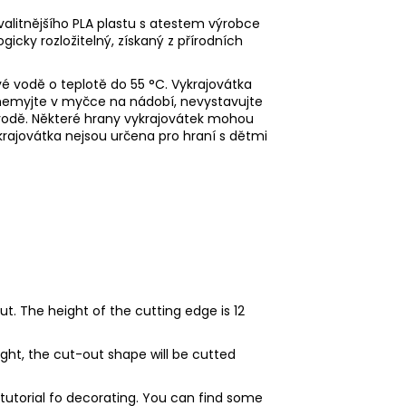
kvalitnějšího PLA plastu s atestem výrobce
ogicky rozložitelný, získaný z přírodních
é vodě o teplotě do 55
°C. Vykrajovátka
 nemyjte v myčce na nádobí, nevystavujte
vodě. Některé hrany vykrajovátek mohou
ykrajovátka nejsou určena pro hraní s dětmi
t. The height of the cutting edge is 12
eight, the cut-out shape will be cutted
o tutorial fo decorating. You can find some