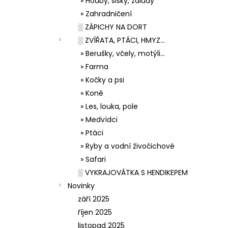
» Houby, šišky, žaludy
» Zahradničení
░ ZÁPICHY NA DORT
░ ZVÍŘATA, PTÁCI, HMYZ...
» Berušky, včely, motýli...
» Farma
» Kočky a psi
» Koně
» Les, louka, pole
» Medvídci
» Ptáci
» Ryby a vodní živočichové
» Safari
░ VYKRAJOVÁTKA S HENDIKEPEM
Novinky
září 2025
říjen 2025
listopad 2025