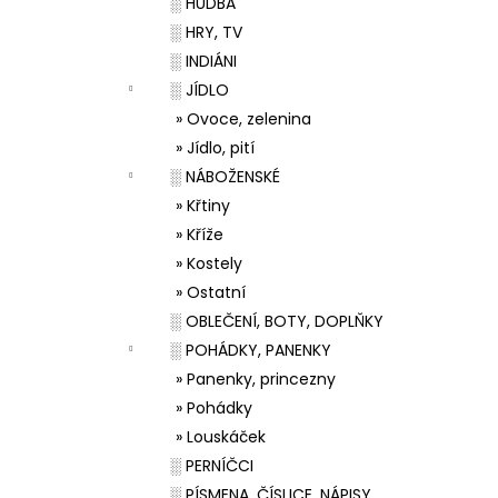
░ HUDBA
░ HRY, TV
░ INDIÁNI
░ JÍDLO
» Ovoce, zelenina
» Jídlo, pití
░ NÁBOŽENSKÉ
» Křtiny
» Kříže
» Kostely
» Ostatní
░ OBLEČENÍ, BOTY, DOPLŇKY
░ POHÁDKY, PANENKY
» Panenky, princezny
» Pohádky
» Louskáček
░ PERNÍČCI
░ PÍSMENA, ČÍSLICE, NÁPISY