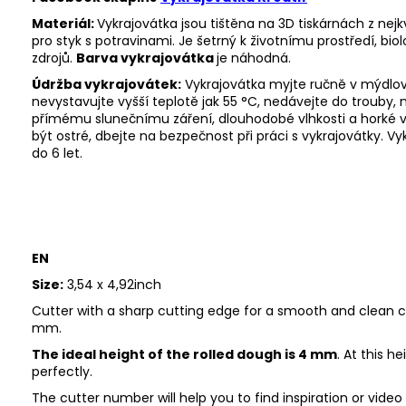
Materiál:
Vykrajovátka jsou tištěna na 3D tiskárnách z nej
pro styk s potravinami. Je šetrný k životnímu prostředí, biol
zdrojů.
Barva vykrajovátka
je náhodná.
Údržba vykrajovátek:
Vykrajovátka myjte ručně v mýdlov
nevystavujte vyšší teplotě jak 55
°C, nedávejte do trouby,
přímému slunečnímu záření, dlouhodobé vlhkosti a horké 
být ostré, dbejte na bezpečnost při práci s vykrajovátky. V
do 6 let.
EN
Size:
3,54 x 4,92inch
Cutter with a sharp cutting edge for a smooth and clean cu
mm.
The ideal height of the rolled dough is 4 mm
. At this h
perfectly.
The cutter number will help you to find inspiration or vide