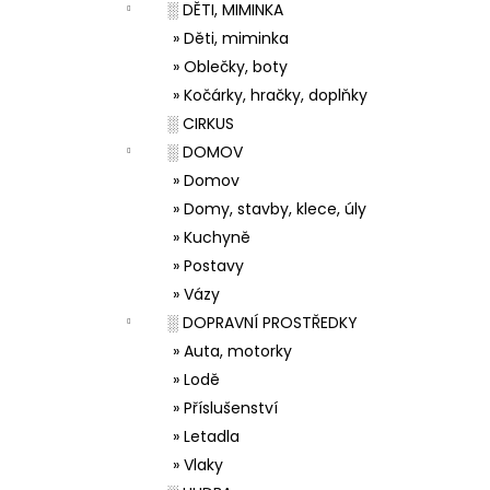
░ DĚTI, MIMINKA
» Děti, miminka
» Oblečky, boty
» Kočárky, hračky, doplňky
░ CIRKUS
░ DOMOV
» Domov
» Domy, stavby, klece, úly
» Kuchyně
» Postavy
» Vázy
░ DOPRAVNÍ PROSTŘEDKY
» Auta, motorky
» Lodě
» Příslušenství
» Letadla
» Vlaky