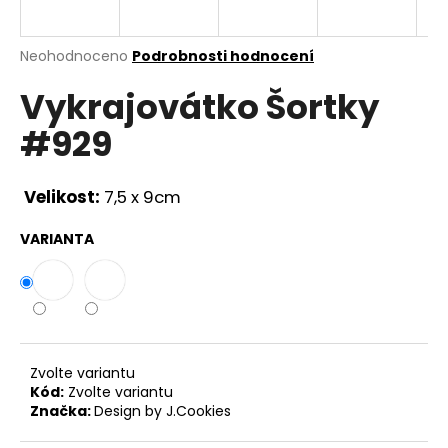
a
j
Průměrné
Neohodnoceno
Podrobnosti hodnocení
í
hodnocení
Vykrajovátko Šortky
produktu
t
je
?
#929
0,0
z
5
hvězdiček.
Velikost:
7,5 x 9cm
HLEDAT
VARIANTA
D
o
p
Zvolte variantu
o
Kód:
Zvolte variantu
r
Značka:
Design by J.Cookies
u