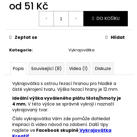
č
od
51 Kč
u
j
Měrná
DO KOŠÍKU
cena:
e
m
e
Zeptat se
Hlídat
Kategorie
:
Vykrajovátka
VYKRAJOVÁTKO
MIKULÁŠ
SET
#347
Popis
Související (8)
Videa (1)
Diskuze
74
Kč
Vykrajovátka s ostrou řezací hranou pro hladké a
čisté vykrojení tvaru. Výška řezací hrany je 12 mm.
Ideální výška vyváleného plátu těsta/hmoty je
4 mm.
V této výšce se správně vykrojí i naznačí
vykrajovaný tvar.
Číslo vykrajovátka Vám zde pomůže dohledat
inspiraci či video návod na zdobení. Další tipy
najdete ve
Facebook skupině
Vykrajovátka
Kreatif