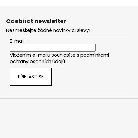
Z
á
Odebírat newsletter
p
Nezmeškejte žádné novinky či slevy!
a
t
E-mail
í
Vložením e-mailu souhlasíte s
podmínkami
ochrany osobních údajů
PŘIHLÁSIT SE