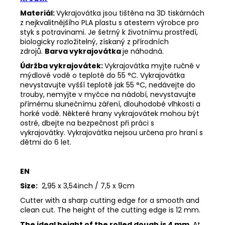
Materiál:
Vykrajovátka jsou tištěna na 3D tiskárnách
z nejkvalitnějšího PLA plastu s atestem výrobce pro
styk s potravinami. Je šetrný k životnímu prostředí,
biologicky rozložitelný, získaný z přírodních
zdrojů.
Barva vykrajovátka
je náhodná.
Údržba vykrajovátek:
Vykrajovátka myjte ručně v
mýdlové vodě o teplotě do 55 °C.
Vykrajovátka
nevystavujte vyšší teplotě jak 55 °C, nedávejte do
trouby, nemyjte v myčce na nádobí, nevystavujte
přímému slunečnímu záření, dlouhodobé vlhkosti a
horké vodě.
Některé hrany vykrajovátek mohou být
ostré, dbejte na bezpečnost při práci s
vykrajovátky.
Vykrajovátka nejsou určena pro hraní s
dětmi do 6 let.
EN
Size:
2,95 x 3,54inch / 7,5 x 9cm
Cutter with a sharp cutting edge for a smooth and
clean cut. The height of the cutting edge is 12 mm.
The ideal height of the rolled dough is 4 mm
. At