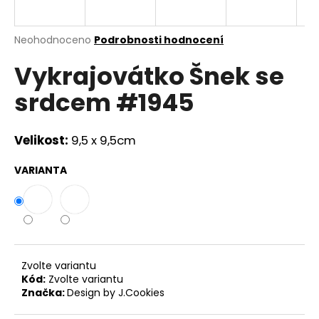
a
j
Průměrné
Neohodnoceno
Podrobnosti hodnocení
í
hodnocení
Vykrajovátko Šnek se
produktu
t
je
?
srdcem #1945
0,0
z
5
hvězdiček.
Velikost:
9,5 x 9,5cm
HLEDAT
VARIANTA
D
o
p
Zvolte variantu
o
Kód:
Zvolte variantu
r
Značka:
Design by J.Cookies
u