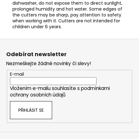
dishwasher, do not expose them to direct sunlight,
prolonged humidity and hot water. Some edges of
the cutters may be sharp, pay attention to safety
when working with it. Cutters are not intended for
children under 6 years.
Z
á
Odebírat newsletter
p
Nezmeškejte žádné novinky či slevy!
a
t
E-mail
í
Vložením e-mailu souhlasíte s
podmínkami
ochrany osobních údajů
PŘIHLÁSIT SE