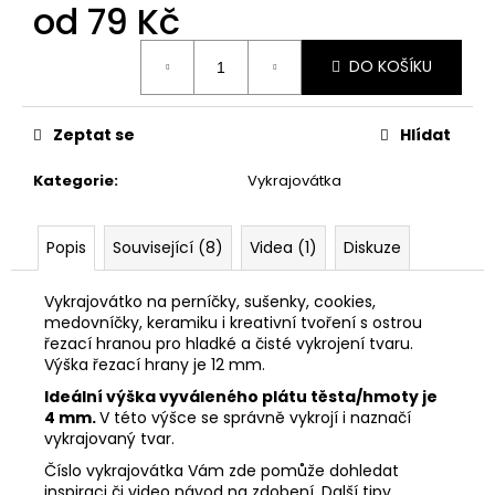
č
od
79 Kč
u
j
Měrná
DO KOŠÍKU
cena:
e
m
e
Zeptat se
Hlídat
Kategorie
:
Vykrajovátka
VYKRAJOVÁTKA
CHRISTMAS
JOY
#423
Popis
Související (8)
Videa (1)
Diskuze
49
Kč
Vykrajovátko na perníčky, sušenky, cookies,
medovníčky, keramiku i kreativní tvoření s ostrou
řezací hranou pro hladké a čisté vykrojení tvaru.
Výška řezací hrany je 12 mm.
Ideální výška vyváleného plátu těsta/hmoty je
4 mm.
V této výšce se správně vykrojí i naznačí
vykrajovaný tvar.
Číslo vykrajovátka Vám zde pomůže dohledat
inspiraci či video návod na zdobení. Další tipy