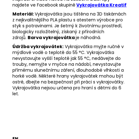
najdete ve Facebook
skupině
Vykrajovátka Kreatif
Materiál:
Vykrajovátka jsou tištěna na 3D tiskárnách
z nejkvalitnějšího PLA plastu s atestem výrobce pro
styk s potravinami. Je šetrný k životnímu prostředí,
biologicky rozložitelný, získaný z přírodních
zdrojů.
Barva vykrajovátka
je náhodná.
Údržba vykrajovátek:
Vykrajovátka myjte ručně v
mýdlové vodě o teplotě do 55
°C. Vykrajovátka
nevystavujte vyšší teplotě jak 55
°C, nedávejte do
trouby, nemyjte v myčce na nádobí, nevystavujte
přímému slunečnímu záření, dlouhodobé vlhkosti a
horké vodě. Některé hrany vykrajovátek mohou být
ostré, dbejte na bezpečnost při práci s vykrajovátky.
Vykrajovátka nejsou určena pro hraní s dětmi do 6
let.
EN