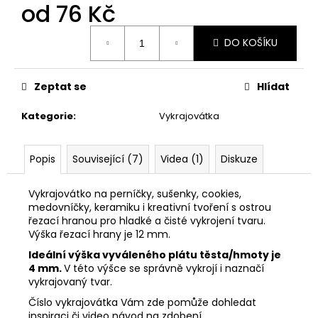
č
od
76 Kč
u
j
Měrná
DO KOŠÍKU
cena:
e
m
e
Zeptat se
Hlídat
Kategorie
:
Vykrajovátka
VYKRAJOVÁTKA
PODZIMNÍ
KOLEKCE
#1584
Popis
Související (7)
Videa (1)
Diskuze
39
Kč
Vykrajovátko na perníčky, sušenky, cookies,
medovníčky, keramiku i kreativní tvoření s ostrou
řezací hranou pro hladké a čisté vykrojení tvaru.
Výška řezací hrany je 12 mm.
Ideální výška vyváleného plátu těsta/hmoty je
4 mm.
V této výšce se správně vykrojí i naznačí
vykrajovaný tvar.
Číslo vykrajovátka Vám zde pomůže dohledat
inspiraci či video návod na zdobení.