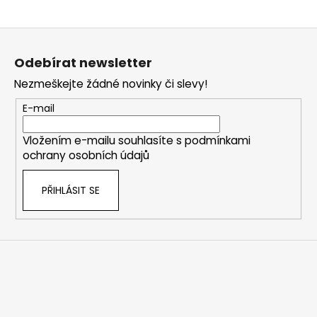
Z
á
Odebírat newsletter
p
Nezmeškejte žádné novinky či slevy!
a
t
E-mail
í
Vložením e-mailu souhlasíte s
podmínkami
ochrany osobních údajů
PŘIHLÁSIT SE