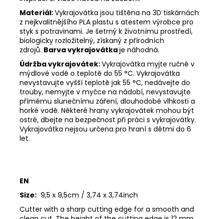
Materiál:
Vykrajovátka jsou tištěna na 3D tiskárnách
z nejkvalitnějšího PLA plastu s atestem výrobce pro
styk s potravinami. Je šetrný k životnímu prostředí,
biologicky rozložitelný, získaný z přírodních
zdrojů.
Barva vykrajovátka
je náhodná.
Údržba vykrajovátek:
Vykrajovátka myjte ručně v
mýdlové vodě o teplotě do 55
°C. Vykrajovátka
nevystavujte vyšší teplotě jak 55
°C, nedávejte do
trouby, nemyjte v myčce na nádobí, nevystavujte
přímému slunečnímu záření, dlouhodobé vlhkosti a
horké vodě. Některé hrany vykrajovátek mohou být
ostré, dbejte na bezpečnost při práci s vykrajovátky.
Vykrajovátka nejsou určena pro hraní s dětmi do 6
let.
EN
Size:
9,5 x 9,5cm / 3,74 x 3,74inch
Cutter with a sharp cutting edge for a smooth and
clean cut. The height of the cutting edge is 12 mm.