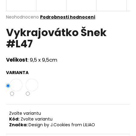
a
j
Průměrné
Neohodnoceno
Podrobnosti hodnocení
í
hodnocení
Vykrajovátko Šnek
produktu
t
je
?
#L47
0,0
z
5
hvězdiček.
Velikost
: 9,5 x 9,5cm
HLEDAT
VARIANTA
D
o
p
Zvolte variantu
o
Kód:
Zvolte variantu
r
Značka:
Design by J.Cookies from LILIAO
u