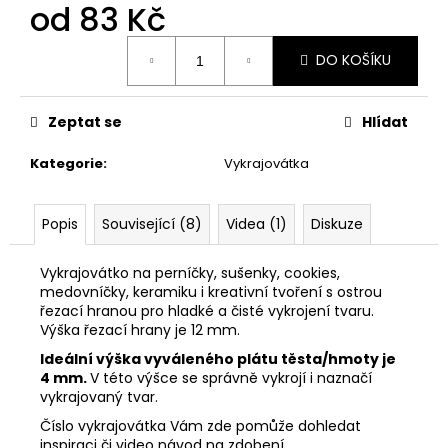
č
od
83 Kč
u
j
Měrná
DO KOŠÍKU
cena:
e
m
e
Zeptat se
Hlídat
Kategorie
:
Vykrajovátka
VYKRAJOVÁTKO
MIKULÁŠ
SET
#347
Popis
Související (8)
Videa (1)
Diskuze
74
Kč
Vykrajovátko na perníčky, sušenky, cookies,
medovníčky, keramiku i kreativní tvoření s ostrou
řezací hranou pro hladké a čisté vykrojení tvaru.
Výška řezací hrany je 12 mm.
Ideální výška vyváleného plátu těsta/hmoty je
4 mm.
V této výšce se správně vykrojí i naznačí
vykrajovaný tvar.
Číslo vykrajovátka Vám zde pomůže dohledat
inspiraci či video návod na zdobení.