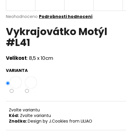
a
j
Průměrné
Neohodnoceno
Podrobnosti hodnocení
í
hodnocení
Vykrajovátko Motýl
produktu
t
je
?
#L41
0,0
z
5
hvězdiček.
Velikost
: 8,5 x 10cm
HLEDAT
VARIANTA
D
o
p
Zvolte variantu
o
Kód:
Zvolte variantu
r
Značka:
Design by J.Cookies from LILIAO
u