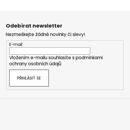
Z
á
Odebírat newsletter
p
Nezmeškejte žádné novinky či slevy!
a
t
E-mail
í
Vložením e-mailu souhlasíte s
podmínkami
ochrany osobních údajů
PŘIHLÁSIT SE