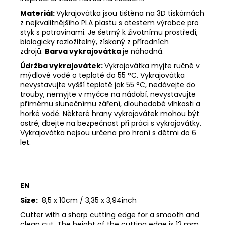
Materiál:
Vykrajovátka jsou tištěna na 3D tiskárnách
z nejkvalitnějšího PLA plastu s atestem výrobce pro
styk s potravinami. Je šetrný k životnímu prostředí,
biologicky rozložitelný, získaný z přírodních
zdrojů.
Barva vykrajovátka
je náhodná.
Údržba vykrajovátek:
Vykrajovátka myjte ručně v
mýdlové vodě o teplotě do 55
°C. Vykrajovátka
nevystavujte vyšší teplotě jak 55
°C, nedávejte do
trouby, nemyjte v myčce na nádobí, nevystavujte
přímému slunečnímu záření, dlouhodobé vlhkosti a
horké vodě. Některé hrany vykrajovátek mohou být
ostré, dbejte na bezpečnost při práci s vykrajovátky.
Vykrajovátka nejsou určena pro hraní s dětmi do 6
let.
EN
Size:
8,5 x 10cm / 3,35 x 3,94inch
Cutter with a sharp cutting edge for a smooth and
clean cut. The height of the cutting edge is 12 mm.