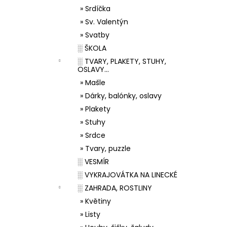
» Srdíčka
» Sv. Valentýn
» Svatby
░ ŠKOLA
░ TVARY, PLAKETY, STUHY,
OSLAVY...
» Mašle
» Dárky, balónky, oslavy
» Plakety
» Stuhy
» Srdce
» Tvary, puzzle
░ VESMÍR
░ VYKRAJOVÁTKA NA LINECKÉ
░ ZAHRADA, ROSTLINY
» Květiny
» Listy