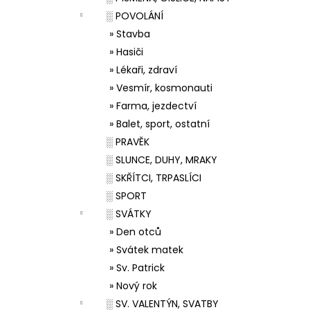
░ POVOLÁNÍ
» Stavba
» Hasiči
» Lékaři, zdraví
» Vesmír, kosmonauti
» Farma, jezdectví
» Balet, sport, ostatní
░ PRAVĚK
░ SLUNCE, DUHY, MRAKY
░ SKŘÍTCI, TRPASLÍCI
░ SPORT
░ SVÁTKY
» Den otců
» Svátek matek
» Sv. Patrick
» Nový rok
░ SV. VALENTÝN, SVATBY