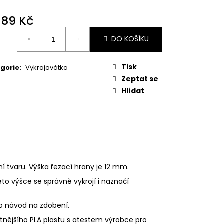
PODZIMNÍ KOLEKCE
d
89 Kč
ná
DO KOŠÍKU
:
Tisk
gorie
:
Vykrajovátka
Zeptat se
Hlídat
ní tvaru. Výška řezací hrany je 12 mm.
éto výšce se správně vykrojí i naznačí
eo návod na zdobení.
litnějšího PLA plastu s atestem výrobce pro