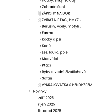
» Houby, šišky, žaludy
» Zahradničení
░ ZÁPICHY NA DORT
░ ZVÍŘATA, PTÁCI, HMYZ...
» Berušky, včely, motýli...
» Farma
» Kočky a psi
» Koně
» Les, louka, pole
» Medvídci
» Ptáci
» Ryby a vodní živočichové
» Safari
░ VYKRAJOVÁTKA S HENDIKEPEM
Novinky
září 2025
říjen 2025
listopad 2025