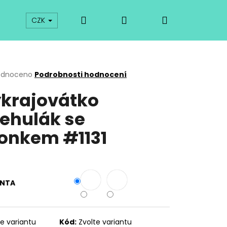
Hledat
Přihlášení
Nákupní
prodej
Kurzy
Odkazy
O vykrajovátkách
CZK
košík
rné
odnoceno
Podrobnosti hodnocení
cení
krajovátko
ktu
ehulák se
onkem #1131
ček.
ANTA
Následující
te variantu
Kód:
Zvolte variantu