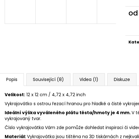
VYKRAJOVÁTKA CHRISTMAS JOY #423
VYKRAJOVÁTKA 
#1584
49 Kč
o
39 Kč
Měr
cena
Kate
Popis
Související (8)
Videa (1)
Diskuze
Velikost:
12 x 12 cm / 4,72 x 4,72 inch
Vykrajovátko s ostrou řezací hranou pro hladké a čisté vykroje
Ideální výška vyváleného plátu těsta/hmoty je 4 mm.
V t
vykrajovaný tvar.
Číslo vykrajovátka Vám zde pomůže dohledat inspiraci či vid
Materiál:
Vykrajovátka jsou tištěna na 3D tiskárnách z nejkva