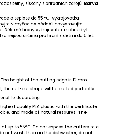
rozložitelný, získaný z přírodních zdrojů.
Barva
odě o teplotě do 55
°C. Vykrajovátka
myjte v myčce na nádobí, nevystavujte
ě. Některé hrany vykrajovátek mohou být
tka nejsou určena pro hraní s dětmi do 6 let.
 The height of the cutting edge is 12 mm.
ht, the cut-out shape will be cutted perfectly.
torial fo decorating.
ighest quality PLA plastic with the certificate
adable, and made of natural resoures.
The
of up to 55°C. Do not expose the cutters to a
do not wash them in the dishwasher, do not