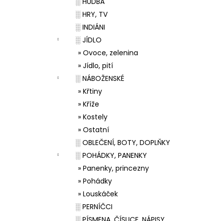
░ HUDBA
░ HRY, TV
░ INDIÁNI
░ JÍDLO
» Ovoce, zelenina
» Jídlo, pití
░ NÁBOŽENSKÉ
» Křtiny
» Kříže
» Kostely
» Ostatní
░ OBLEČENÍ, BOTY, DOPLŇKY
░ POHÁDKY, PANENKY
» Panenky, princezny
» Pohádky
» Louskáček
░ PERNÍČCI
░ PÍSMENA, ČÍSLICE, NÁPISY