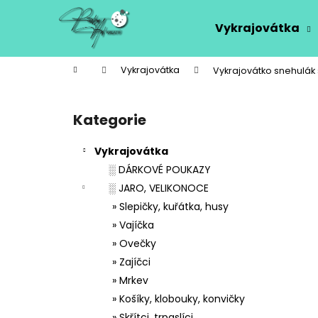
K
Přejít
na
o
Vykrajovátka
obsah
Zpět
Zpět
š
do
do
í
Domů
Vykrajovátka
Vykrajovátko snehulák
k
obchodu
obchodu
P
o
Kategorie
Přeskočit
s
kategorie
t
Vykrajovátka
r
░ DÁRKOVÉ POUKAZY
a
░ JARO, VELIKONOCE
n
» Slepičky, kuřátka, husy
n
» Vajíčka
í
» Ovečky
p
» Zajíčci
a
» Mrkev
n
» Košíky, klobouky, konvičky
e
» Skřítci, trpaslíci