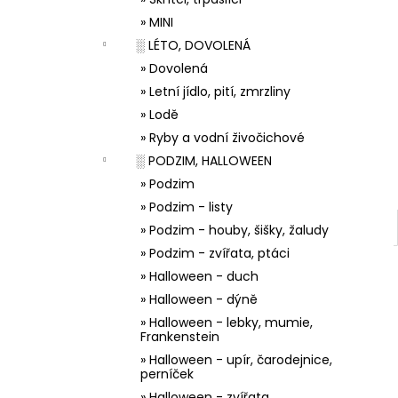
33001 ZDOBÍCÍ SÁČEK
l
» MINI
5 Kč
░ LÉTO, DOVOLENÁ
» Dovolená
» Letní jídlo, pití, zmrzliny
» Lodě
» Ryby a vodní živočichové
░ PODZIM, HALLOWEEN
» Podzim
» Podzim - listy
» Podzim - houby, šišky, žaludy
» Podzim - zvířata, ptáci
» Halloween - duch
» Halloween - dýně
» Halloween - lebky, mumie,
Frankenstein
» Halloween - upír, čarodejnice,
perníček
» Halloween - zvířata