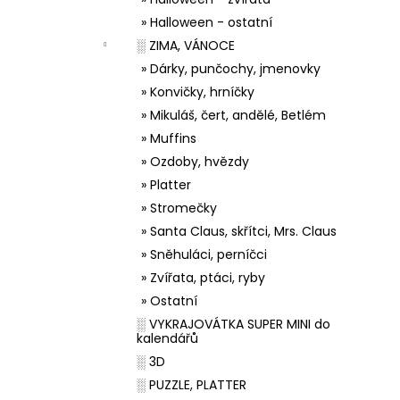
» Halloween - ostatní
░ ZIMA, VÁNOCE
» Dárky, punčochy, jmenovky
» Konvičky, hrníčky
» Mikuláš, čert, andělé, Betlém
» Muffins
» Ozdoby, hvězdy
» Platter
» Stromečky
» Santa Claus, skřítci, Mrs. Claus
» Sněhuláci, perníčci
» Zvířata, ptáci, ryby
» Ostatní
░ VYKRAJOVÁTKA SUPER MINI do
kalendářů
░ 3D
░ PUZZLE, PLATTER