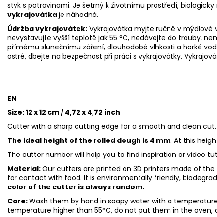
styk s potravinami. Je šetrný k životnímu prostředí, biologicky 
vykrajovátka
je náhodná.
Údržba vykrajovátek:
Vykrajovátka myjte ručně v mýdlové v
nevystavujte vyšší teplotě jak 55
°C, nedávejte do trouby, ne
přímému slunečnímu záření, dlouhodobé vlhkosti a horké vod
ostré, dbejte na bezpečnost při práci s vykrajovátky. Vykrajová
EN
Size: 12 x 12 cm / 4,72 x 4,72 inch
Cutter with a sharp cutting edge for a smooth and clean cut.
The ideal height of the rolled dough is 4 mm
. At this heig
The cutter number will help you to find inspiration or video tu
Material:
Our cutters are printed on 3D printers made of the h
for contact with food. It is environmentally friendly, biodegr
color of the cutter is always random.
Care:
Wash them by hand in soapy water with a temperature 
temperature higher than 55°C, do not put them in the oven, 