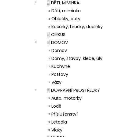
░ DĚTI, MIMINKA
» Děti, miminka
» Oblečky, boty
» Kočárky, hračky, doplňky
░ CIRKUS
░ DOMOV
» Domov
» Domy, stavby, klece, úly
» Kuchyně
» Postavy
» Vázy
░ DOPRAVNÍ PROSTŘEDKY
» Auta, motorky
» Lodě
» Příslušenství
» Letadla
» Vlaky